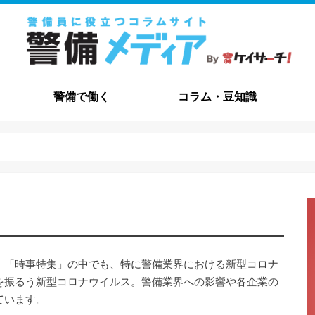
警備で働く
コラム・豆知識
職種解説
給与・待遇
資格について
メリット・デメリット
志望動機
職務経歴書
自己PR
面接
コラム
豆知識
よくある質問
交通誘導・
施設警備
その他の職
。「時事特集」の中でも、特に警備業界における新型コロナ
を振るう新型コロナウイルス。警備業界への影響や各企業の
ています。