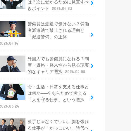
は？次に受かるために見直すべ
きポイント
2026.04.23
警備員は派遣で働けない？労働
者派遣法で禁止される理由と
「派遣警備」の正体
2026.04.14
外国人でも警備員になれる？制
度・資格・将来性から見る現実
的なキャリア選択
2026.04.08
命・生活・日常を支える仕事と
は何か──今あらためて考える
「人を守る仕事」という選択
2026.03.24
派手じゃなくていい。胸を張れ
る仕事が「かっこいい」時代へ