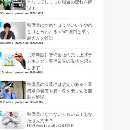
となってしまった場合の流れを解
説！
,364 views
|
posted on 2020/12/18
警備員はやめたほうがいい？やめ
とけと言われる5つの理由と乗り
越え方を解説
,844 views
|
posted on 2020/06/03
【最新版】警備会社の売り上げラ
ンキング・警備業界の現状を紹介
します！
,104 views
|
posted on 2021/07/01
警備員の服装には規定がある！業
務別の装備や夏・冬を乗り切る服
装を解説
,962 views
|
posted on 2017/06/05
警備員になれない人もいる！あな
たは大丈夫？
65,449 views
|
posted on 2018/05/24