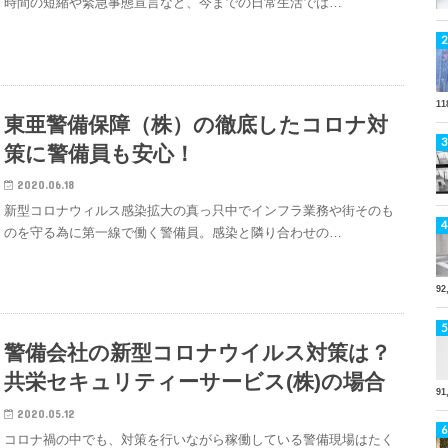
時間の短縮や緊急事態宣言など、今までの日常生活では…
11
東亜警備保障（株）の徹底したコロナ対
策に警備員も安心！
2020.06.18
新型コロナウィルス感染拡大の真っ只中でインフラ業務や街そのも
のを守る為に第一線で働く警備員。感染と隣り合わせの…
92
警備会社の新型コロナウイルス対策は？
共栄セキュリティーサービス(株)の場合
91
2020.05.12
コロナ禍の中でも、対策を行いながら稼働している警備現場はたく