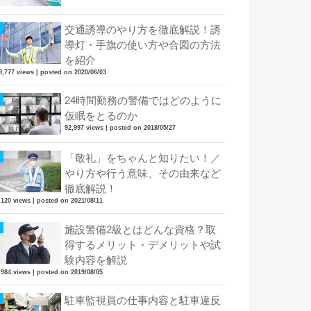
交通誘導のやり方を徹底解説！誘
導灯・手旗の使い方や合図の方法
を紹介
8,777 views
|
posted on 2020/06/03
24時間勤務の警備ではどのように
仮眠をとるのか
92,997 views
|
posted on 2018/05/27
「敬礼」をちゃんと知りたい！／
やり方や行う意味、その由来など
徹底解説！
,120 views
|
posted on 2021/08/11
施設警備2級とはどんな資格？取
得するメリット・デメリットや試
験内容を解説
,984 views
|
posted on 2019/08/05
駐車監視員の仕事内容と駐車違反