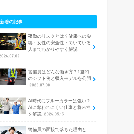
新着の記事
夜勤のリスクとは？健康への影
響・女性の安全性・向いている
人までわかりやすく解説
2026.07.09
警備員はどんな働き方？1週間
のシフト例と収入モデルを公開
2026.07.08
AI時代にブルーカラーは強い？
AIに奪われにくい仕事と将来性
を解説
2026.05.13
警備員の面接で落ちた理由と