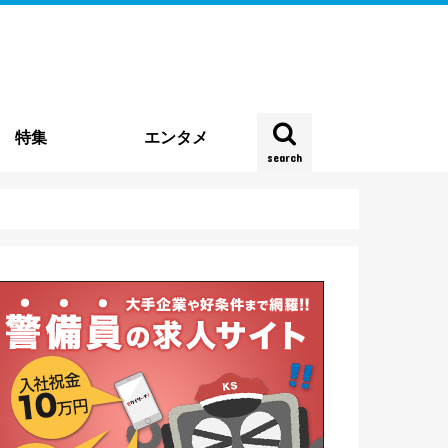
特集
エンタメ
search
雑踏警備
種
企業特集
時事特集
実地特集
お役立ち情報
働き方・実態
契約・法律
四コマ連載
新型コロナウイルス
その他