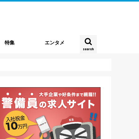
特集
エンタメ
search
雑踏警備
種
企業特集
時事特集
実地特集
お役立ち情報
働き方・実態
契約・法律
四コマ連載
新型コロナウイルス
その他