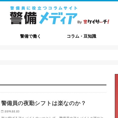
警備で働く
コラム・豆知識
職種解説
給与・待遇
資格について
メリット・デメリット
志望動機
職務経歴書
自己PR
面接
コラム
豆知識
よくある質問
交通誘導・
施設警備
その他の職
警備員の夜勤シフトは楽なのか？
2019.02.03