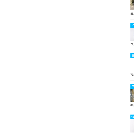
86
71
70
66