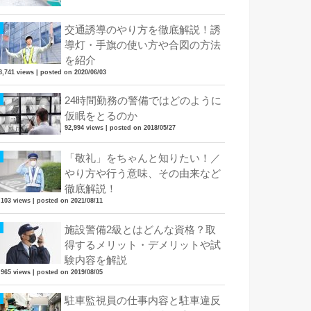
交通誘導のやり方を徹底解説！誘
導灯・手旗の使い方や合図の方法
を紹介
8,741 views
|
posted on 2020/06/03
24時間勤務の警備ではどのように
仮眠をとるのか
92,994 views
|
posted on 2018/05/27
「敬礼」をちゃんと知りたい！／
やり方や行う意味、その由来など
徹底解説！
,103 views
|
posted on 2021/08/11
施設警備2級とはどんな資格？取
得するメリット・デメリットや試
験内容を解説
,965 views
|
posted on 2019/08/05
駐車監視員の仕事内容と駐車違反