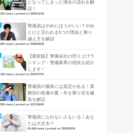
となってしまった場合の流れを解
説！
,353 views
|
posted on 2020/12/18
警備員はやめたほうがいい？やめ
とけと言われる5つの理由と乗り
越え方を解説
,830 views
|
posted on 2020/06/03
【最新版】警備会社の売り上げラ
ンキング・警備業界の現状を紹介
します！
,100 views
|
posted on 2021/07/01
警備員の服装には規定がある！業
務別の装備や夏・冬を乗り切る服
装を解説
,956 views
|
posted on 2017/06/05
警備員になれない人もいる！あな
たは大丈夫？
65,448 views
|
posted on 2018/05/24