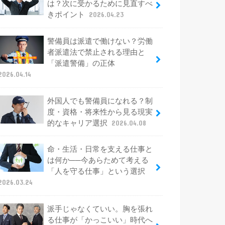
は？次に受かるために見直すべ
きポイント
2026.04.23
警備員は派遣で働けない？労働
者派遣法で禁止される理由と
「派遣警備」の正体
2026.04.14
外国人でも警備員になれる？制
度・資格・将来性から見る現実
的なキャリア選択
2026.04.08
命・生活・日常を支える仕事と
は何か──今あらためて考える
「人を守る仕事」という選択
2026.03.24
派手じゃなくていい。胸を張れ
る仕事が「かっこいい」時代へ