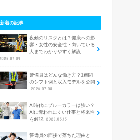
新着の記事
夜勤のリスクとは？健康への影
響・女性の安全性・向いている
人までわかりやすく解説
2026.07.09
警備員はどんな働き方？1週間
のシフト例と収入モデルを公開
2026.07.08
AI時代にブルーカラーは強い？
AIに奪われにくい仕事と将来性
を解説
2026.05.13
警備員の面接で落ちた理由と