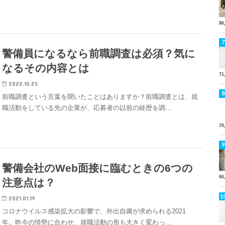
86
警備員になるなら前職調査は必須？気に
なるその内容とは
71
2022.10.25
前職調査という言葉を聞いたことはありますか？前職調査とは、就
職活動をしている先の企業が、応募者の以前の経歴を調…
70
警備会社のWeb面接に臨むときの6つの
66
注意点は？
2021.01.19
コロナウイルス感染拡大の影響で、外出自粛が求められる2021
年。昨今の情勢に合わせ、就職活動の形も大きく変わっ…