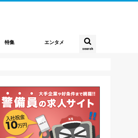
特集
エンタメ
search
雑踏警備
種
企業特集
時事特集
実地特集
お役立ち情報
働き方・実態
契約・法律
四コマ連載
新型コロナウイルス
その他