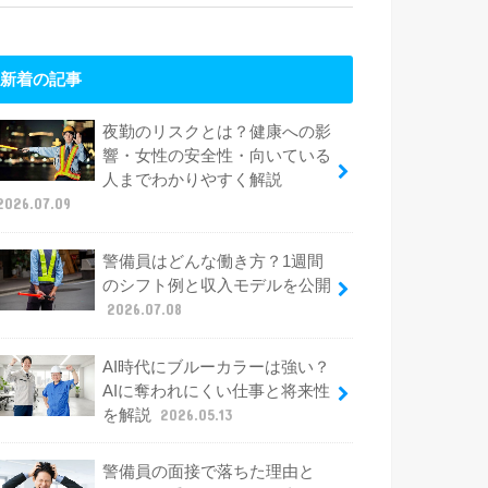
新着の記事
夜勤のリスクとは？健康への影
響・女性の安全性・向いている
人までわかりやすく解説
2026.07.09
警備員はどんな働き方？1週間
のシフト例と収入モデルを公開
2026.07.08
AI時代にブルーカラーは強い？
AIに奪われにくい仕事と将来性
を解説
2026.05.13
警備員の面接で落ちた理由と