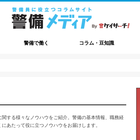
警備で働く
コラム・豆知識
職種解説
給与・待遇
資格について
メリット・デメリット
志望動機
職務経歴書
自己PR
面接
コラム
豆知識
よくある質問
交通誘導・
施設警備
その他の職
に関する様々なノウハウをご紹介。警備の基本情報、職務経
くにあたって役に立つノウハウをお届けします。