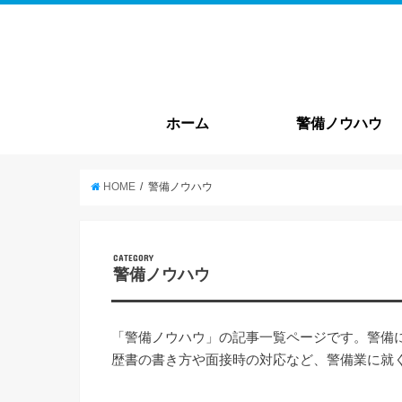
ホーム
警備ノウハウ
警備基本情報
就職・転職
HOME
警備ノウハウ
CATEGORY
警備ノウハウ
「警備ノウハウ」の記事一覧ページです。警備
歴書の書き方や面接時の対応など、警備業に就