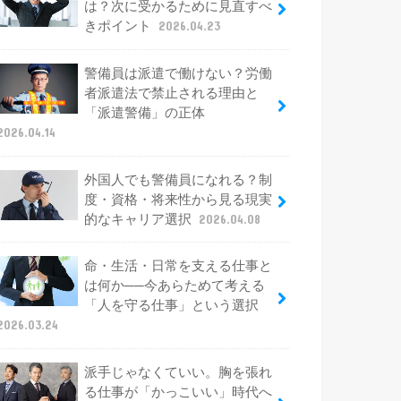
は？次に受かるために見直すべ
きポイント
2026.04.23
警備員は派遣で働けない？労働
者派遣法で禁止される理由と
「派遣警備」の正体
2026.04.14
外国人でも警備員になれる？制
度・資格・将来性から見る現実
的なキャリア選択
2026.04.08
命・生活・日常を支える仕事と
は何か──今あらためて考える
「人を守る仕事」という選択
2026.03.24
派手じゃなくていい。胸を張れ
る仕事が「かっこいい」時代へ