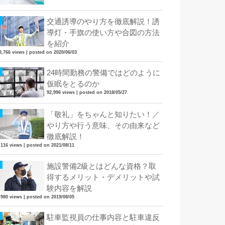
交通誘導のやり方を徹底解説！誘
導灯・手旗の使い方や合図の方法
を紹介
8,766 views
|
posted on 2020/06/03
24時間勤務の警備ではどのように
仮眠をとるのか
92,996 views
|
posted on 2018/05/27
「敬礼」をちゃんと知りたい！／
やり方や行う意味、その由来など
徹底解説！
,116 views
|
posted on 2021/08/11
施設警備2級とはどんな資格？取
得するメリット・デメリットや試
験内容を解説
,980 views
|
posted on 2019/08/05
駐車監視員の仕事内容と駐車違反