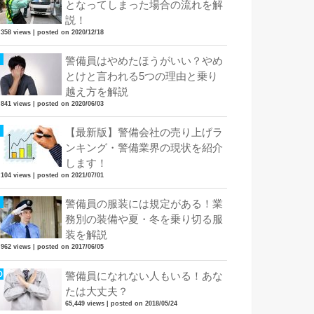
となってしまった場合の流れを解
説！
,358 views
|
posted on 2020/12/18
警備員はやめたほうがいい？やめ
とけと言われる5つの理由と乗り
越え方を解説
,841 views
|
posted on 2020/06/03
【最新版】警備会社の売り上げラ
ンキング・警備業界の現状を紹介
します！
,104 views
|
posted on 2021/07/01
警備員の服装には規定がある！業
務別の装備や夏・冬を乗り切る服
装を解説
,962 views
|
posted on 2017/06/05
警備員になれない人もいる！あな
たは大丈夫？
65,449 views
|
posted on 2018/05/24