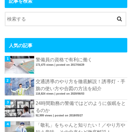
記事を検索
人気の記事
警備員の資格で有利に働く
173,475 views
|
posted on 2017/04/29
交通誘導のやり方を徹底解説！誘導灯・手
旗の使い方や合図の方法を紹介
118,824 views
|
posted on 2020/06/03
24時間勤務の警備ではどのように仮眠をと
るのか
92,999 views
|
posted on 2018/05/27
「敬礼」をちゃんと知りたい！／やり方や