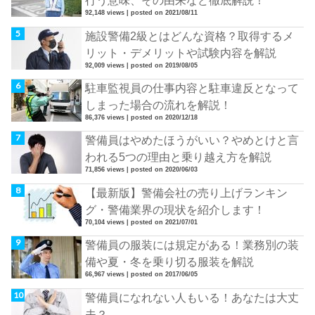
行う意味、その由来など徹底解説！
92,148 views
|
posted on 2021/08/11
施設警備2級とはどんな資格？取得するメ
リット・デメリットや試験内容を解説
92,009 views
|
posted on 2019/08/05
駐車監視員の仕事内容と駐車違反となって
しまった場合の流れを解説！
86,376 views
|
posted on 2020/12/18
警備員はやめたほうがいい？やめとけと言
われる5つの理由と乗り越え方を解説
71,856 views
|
posted on 2020/06/03
【最新版】警備会社の売り上げランキン
グ・警備業界の現状を紹介します！
70,104 views
|
posted on 2021/07/01
警備員の服装には規定がある！業務別の装
備や夏・冬を乗り切る服装を解説
66,967 views
|
posted on 2017/06/05
警備員になれない人もいる！あなたは大丈
夫？