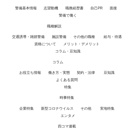
警備基本情報
志望動機
職務経歴書
自己PR
面接
警備で働く
職種解説
交通誘導・雑踏警備
施設警備
その他の職種
給与・待遇
資格について
メリット・デメリット
コラム・豆知識
コラム
お役立ち情報
働き方・実態
契約・法律
豆知識
よくある質問
特集
時事特集
企業特集
新型コロナウイルス
その他
実地特集
エンタメ
四コマ連載