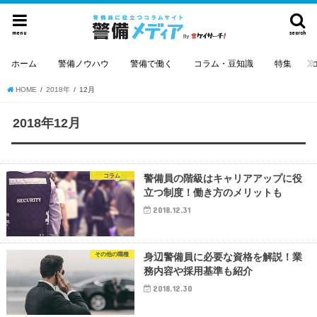
menu
search
ホーム
警備ノウハウ
警備で働く
コラム・豆知識
特集
HOME
2018年
12月
2018年12月
コラム
警備員の階級はキャリアアップに役
立つ制度！働き方のメリットも
2018.12.31
その他の職種
身辺警備員に必要な資格を解説！業
務内容や採用基準も紹介
2018.12.30