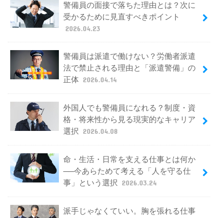
警備員の面接で落ちた理由とは？次に
受かるために見直すべきポイント
2026.04.23
警備員は派遣で働けない？労働者派遣
法で禁止される理由と「派遣警備」の
正体
2026.04.14
外国人でも警備員になれる？制度・資
格・将来性から見る現実的なキャリア
選択
2026.04.08
命・生活・日常を支える仕事とは何か
──今あらためて考える「人を守る仕
事」という選択
2026.03.24
派手じゃなくていい。胸を張れる仕事