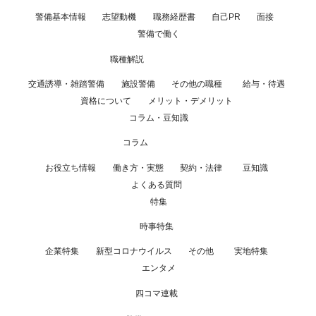
警備基本情報
志望動機
職務経歴書
自己PR
面接
警備で働く
職種解説
交通誘導・雑踏警備
施設警備
その他の職種
給与・待遇
資格について
メリット・デメリット
コラム・豆知識
コラム
お役立ち情報
働き方・実態
契約・法律
豆知識
よくある質問
特集
時事特集
企業特集
新型コロナウイルス
その他
実地特集
エンタメ
四コマ連載