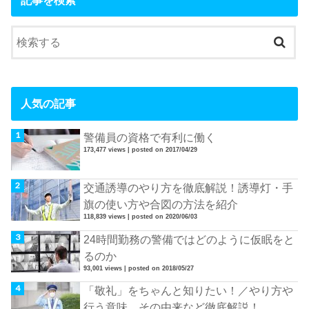
人気の記事
警備員の資格で有利に働く
173,477 views
|
posted on 2017/04/29
交通誘導のやり方を徹底解説！誘導灯・手
旗の使い方や合図の方法を紹介
118,839 views
|
posted on 2020/06/03
24時間勤務の警備ではどのように仮眠をと
るのか
93,001 views
|
posted on 2018/05/27
「敬礼」をちゃんと知りたい！／やり方や
行う意味、その由来など徹底解説！