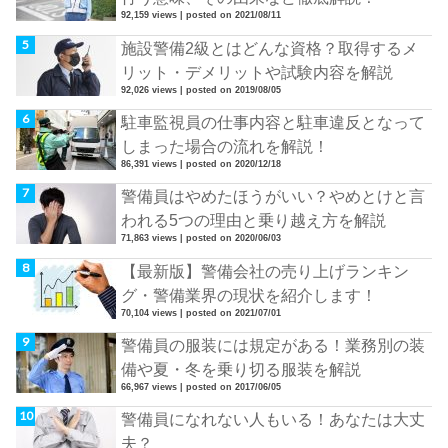
92,159 views
|
posted on 2021/08/11
施設警備2級とはどんな資格？取得するメ
リット・デメリットや試験内容を解説
92,026 views
|
posted on 2019/08/05
駐車監視員の仕事内容と駐車違反となって
しまった場合の流れを解説！
86,391 views
|
posted on 2020/12/18
警備員はやめたほうがいい？やめとけと言
われる5つの理由と乗り越え方を解説
71,863 views
|
posted on 2020/06/03
【最新版】警備会社の売り上げランキン
グ・警備業界の現状を紹介します！
70,104 views
|
posted on 2021/07/01
警備員の服装には規定がある！業務別の装
備や夏・冬を乗り切る服装を解説
66,967 views
|
posted on 2017/06/05
警備員になれない人もいる！あなたは大丈
夫？