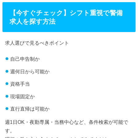
る職業です。皆さんは、ビルの出入口や道路工事の現場、イベント会場
などで、制服姿の警備員を見かけたことはありませんか？ 実は、そうし
【今すぐチェック】シフト重視で警備
た場所の「安全」を日々支えているのが、まさに警備...
求人を探す方法
求人選びで見るべきポイント
自己申告制か
週何日から可能か
資格手当
現場固定か
直行直帰は可能か
週1日OK・夜勤専属・当務中心など、条件検索が可能で
す。