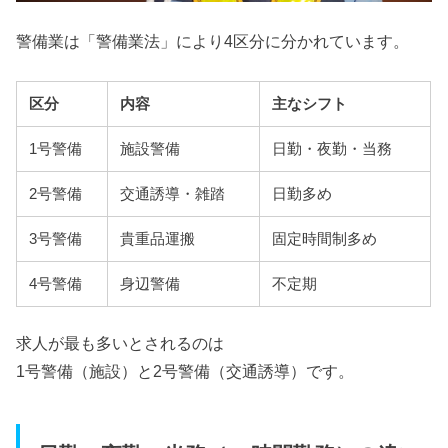
警備業は「警備業法」により4区分に分かれています。
区分
内容
主なシフト
1号警備
施設警備
日勤・夜勤・当務
2号警備
交通誘導・雑踏
日勤多め
3号警備
貴重品運搬
固定時間制多め
4号警備
身辺警備
不定期
求人が最も多いとされるのは
1号警備（施設）と2号警備（交通誘導）です。