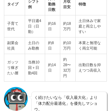
シフト
月収
タイプ
勤務
特徴
例
目安
日数
平日週4
土日休みで家
子育て
約16
約18
日（日
庭と両立しや
世代
日
万円
勤）
すい
副業会
土日の
約8
約10
本業と無理な
社員
み勤務
日
万円
く両立可能
約
ガッツ
当務10
約14
28〜
出勤日数を抑
リ稼ぎ
回＋日
日
32万
えつつ高収入
たい層
勤4回
円
く続けたいなら「収入最大化」より
「体力配分最適化」を優先しマショ
ウ。