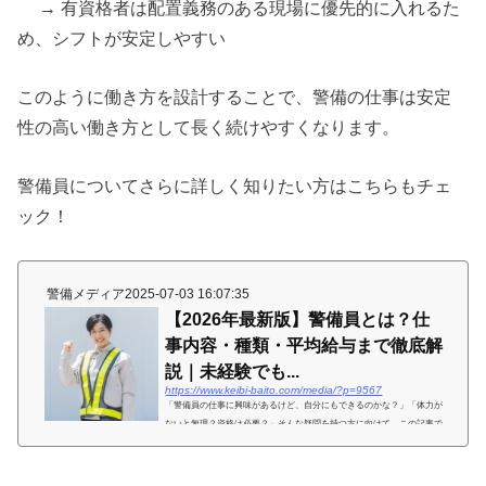
→ 有資格者は配置義務のある現場に優先的に入れるた
め、シフトが安定しやすい
このように働き方を設計することで、警備の仕事は安定
性の高い働き方として長く続けやすくなります。
警備員についてさらに詳しく知りたい方はこちらもチェ
ック！
警備メディア
2025-07-03 16:07:35
【2026年最新版】警備員とは？仕
事内容・種類・平均給与まで徹底解
説｜未経験でも...
https://www.keibi-baito.com/media/?p=9567
「警備員の仕事に興味があるけど、自分にもできるのかな？」「体力が
ないと無理？資格は必要？」そんな疑問を持つ方に向けて、この記事で
は警備員の仕事内容から種類、将来性、未経験者が始める方法までをわ
かりやすく解説します。警備員とは？【初心者にもわかりやすく解説】
警備員とは、人々の命や財産、そして施設の安全を守るために配置され