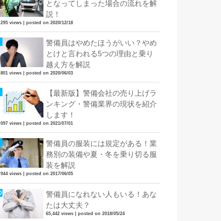
となってしまった場合の流れを解
説！
,295 views
|
posted on 2020/12/18
警備員はやめたほうがいい？やめ
とけと言われる5つの理由と乗り
越え方を解説
,801 views
|
posted on 2020/06/03
【最新版】警備会社の売り上げラ
ンキング・警備業界の現状を紹介
します！
,097 views
|
posted on 2021/07/01
警備員の服装には規定がある！業
務別の装備や夏・冬を乗り切る服
装を解説
,944 views
|
posted on 2017/06/05
警備員になれない人もいる！あな
たは大丈夫？
65,442 views
|
posted on 2018/05/24