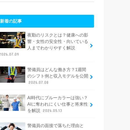
新着の記事
夜勤のリスクとは？健康への影
響・女性の安全性・向いている
人までわかりやすく解説
2026.07.09
警備員はどんな働き方？1週間
のシフト例と収入モデルを公開
2026.07.08
AI時代にブルーカラーは強い？
AIに奪われにくい仕事と将来性
を解説
2026.05.13
警備員の面接で落ちた理由と