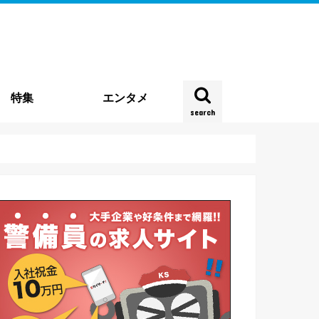
特集
エンタメ
search
雑踏警備
種
企業特集
時事特集
実地特集
お役立ち情報
働き方・実態
契約・法律
四コマ連載
新型コロナウイルス
その他