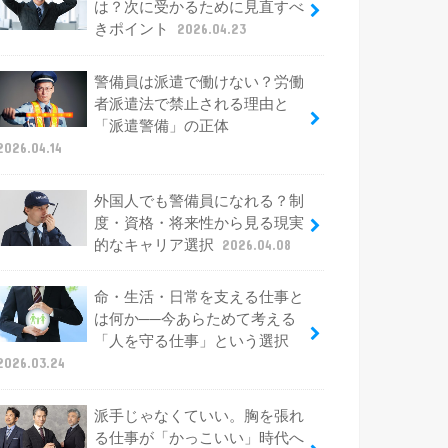
は？次に受かるために見直すべ
きポイント
2026.04.23
警備員は派遣で働けない？労働
者派遣法で禁止される理由と
「派遣警備」の正体
2026.04.14
外国人でも警備員になれる？制
度・資格・将来性から見る現実
的なキャリア選択
2026.04.08
命・生活・日常を支える仕事と
は何か──今あらためて考える
「人を守る仕事」という選択
2026.03.24
派手じゃなくていい。胸を張れ
る仕事が「かっこいい」時代へ