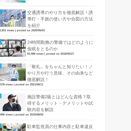
交通誘導のやり方を徹底解説！誘
導灯・手旗の使い方や合図の方法
を紹介
8,651 views
|
posted on 2020/06/03
24時間勤務の警備ではどのように
仮眠をとるのか
92,988 views
|
posted on 2018/05/27
「敬礼」をちゃんと知りたい！／
やり方や行う意味、その由来など
徹底解説！
,078 views
|
posted on 2021/08/11
施設警備2級とはどんな資格？取
得するメリット・デメリットや試
験内容を解説
,896 views
|
posted on 2019/08/05
駐車監視員の仕事内容と駐車違反