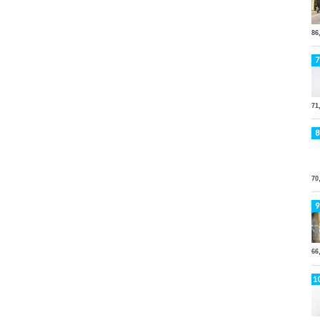
86
71
70
66