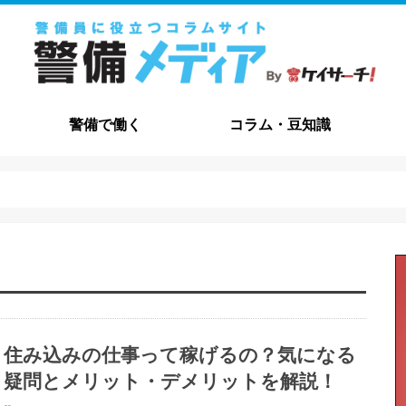
警備で働く
コラム・豆知識
職種解説
給与・待遇
資格について
メリット・デメリット
志望動機
職務経歴書
自己PR
面接
コラム
豆知識
よくある質問
交通誘導・
施設警備
その他の職
住み込みの仕事って稼げるの？気になる
疑問とメリット・デメリットを解説！