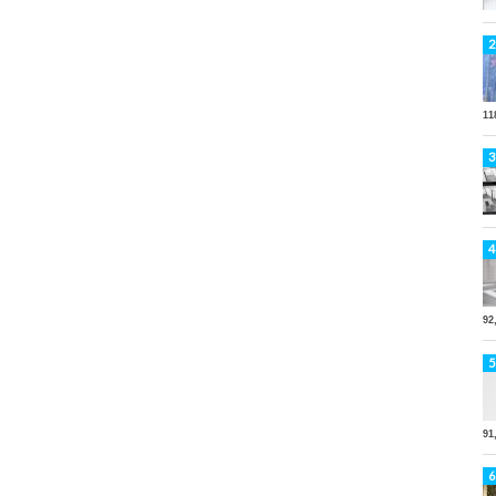
11
92
91