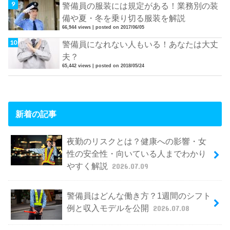
警備員の服装には規定がある！業務別の装
備や夏・冬を乗り切る服装を解説
66,944 views
|
posted on 2017/06/05
警備員になれない人もいる！あなたは大丈
夫？
65,442 views
|
posted on 2018/05/24
新着の記事
夜勤のリスクとは？健康への影響・女
性の安全性・向いている人までわかり
やすく解説
2026.07.09
警備員はどんな働き方？1週間のシフト
例と収入モデルを公開
2026.07.08