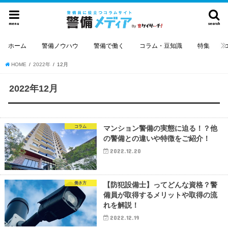
menu
search
ホーム
警備ノウハウ
警備で働く
コラム・豆知識
特集
HOME
2022年
12月
2022年12月
コラム
マンション警備の実態に迫る！？他
の警備との違いや特徴をご紹介！
2022.12.20
働き方
【防犯設備士】ってどんな資格？警
備員が取得するメリットや取得の流
れを解説！
2022.12.19