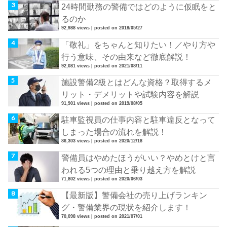
24時間勤務の警備ではどのように仮眠をと
るのか
92,988 views
|
posted on 2018/05/27
「敬礼」をちゃんと知りたい！／やり方や
行う意味、その由来など徹底解説！
92,081 views
|
posted on 2021/08/11
施設警備2級とはどんな資格？取得するメ
リット・デメリットや試験内容を解説
91,901 views
|
posted on 2019/08/05
駐車監視員の仕事内容と駐車違反となって
しまった場合の流れを解説！
86,303 views
|
posted on 2020/12/18
警備員はやめたほうがいい？やめとけと言
われる5つの理由と乗り越え方を解説
71,802 views
|
posted on 2020/06/03
【最新版】警備会社の売り上げランキン
グ・警備業界の現状を紹介します！
70,098 views
|
posted on 2021/07/01