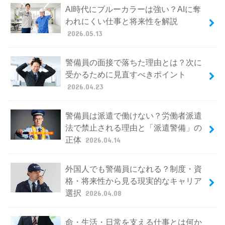
AI時代にブルーカラーは強い？AIに奪
われにくい仕事と将来性を解説
2026.05.13
警備員の面接で落ちた理由とは？次に
受かるために見直すべきポイント
2026.04.23
警備員は派遣で働けない？労働者派遣
法で禁止される理由と「派遣警備」の
正体
2026.04.14
外国人でも警備員になれる？制度・資
格・将来性から見る現実的なキャリア
選択
2026.04.08
命・生活・日常を支える仕事とは何か