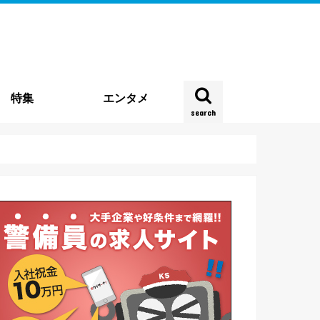
特集
エンタメ
search
雑踏警備
種
企業特集
時事特集
実地特集
お役立ち情報
働き方・実態
契約・法律
四コマ連載
新型コロナウイルス
その他