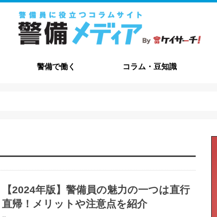
警備で働く
コラム・豆知識
職種解説
給与・待遇
資格について
メリット・デメリット
志望動機
職務経歴書
自己PR
面接
コラム
豆知識
よくある質問
交通誘導・
施設警備
その他の職
【2024年版】警備員の魅力の一つは直行
直帰！メリットや注意点を紹介