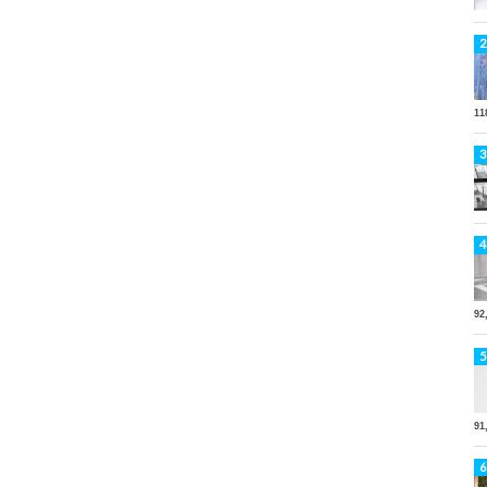
11
92
91