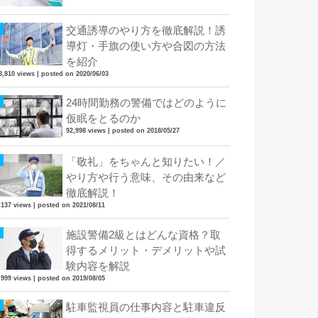
交通誘導のやり方を徹底解説！誘
導灯・手旗の使い方や合図の方法
を紹介
8,810 views
|
posted on 2020/06/03
24時間勤務の警備ではどのように
仮眠をとるのか
92,998 views
|
posted on 2018/05/27
「敬礼」をちゃんと知りたい！／
やり方や行う意味、その由来など
徹底解説！
,137 views
|
posted on 2021/08/11
施設警備2級とはどんな資格？取
得するメリット・デメリットや試
験内容を解説
,999 views
|
posted on 2019/08/05
駐車監視員の仕事内容と駐車違反