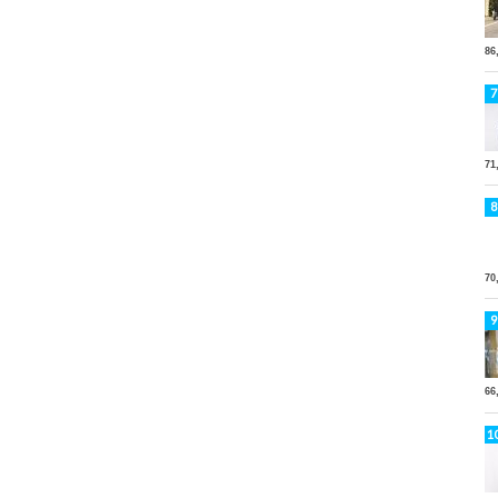
86
71
70
66