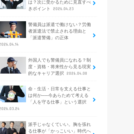
は？次に受かるために見直すべ
きポイント
2026.04.23
警備員は派遣で働けない？労働
者派遣法で禁止される理由と
「派遣警備」の正体
2026.04.14
外国人でも警備員になれる？制
度・資格・将来性から見る現実
的なキャリア選択
2026.04.08
命・生活・日常を支える仕事と
は何か──今あらためて考える
「人を守る仕事」という選択
2026.03.24
派手じゃなくていい。胸を張れ
る仕事が「かっこいい」時代へ