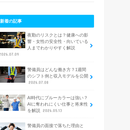
新着の記事
夜勤のリスクとは？健康への影
響・女性の安全性・向いている
人までわかりやすく解説
2026.07.09
警備員はどんな働き方？1週間
のシフト例と収入モデルを公開
2026.07.08
AI時代にブルーカラーは強い？
AIに奪われにくい仕事と将来性
を解説
2026.05.13
警備員の面接で落ちた理由と