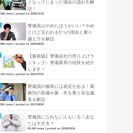
となってしまった場合の流れを解
説！
,369 views
|
posted on 2020/12/18
警備員はやめたほうがいい？やめ
とけと言われる5つの理由と乗り
越え方を解説
,848 views
|
posted on 2020/06/03
【最新版】警備会社の売り上げラ
ンキング・警備業界の現状を紹介
します！
,104 views
|
posted on 2021/07/01
警備員の服装には規定がある！業
務別の装備や夏・冬を乗り切る服
装を解説
,962 views
|
posted on 2017/06/05
警備員になれない人もいる！あな
たは大丈夫？
65,449 views
|
posted on 2018/05/24