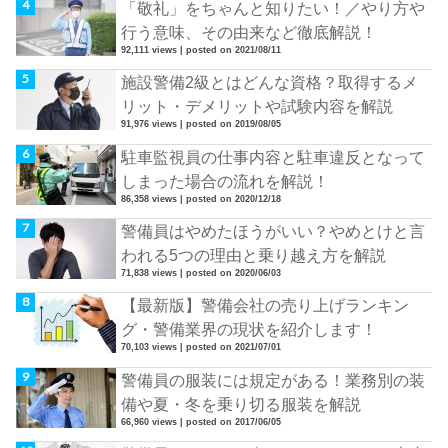
「敬礼」をちゃんと知りたい！／やり方や
行う意味、その由来など徹底解説！
92,111 views
|
posted on 2021/08/11
施設警備2級とはどんな資格？取得するメ
リット・デメリットや試験内容を解説
91,976 views
|
posted on 2019/08/05
駐車監視員の仕事内容と駐車違反となって
しまった場合の流れを解説！
86,358 views
|
posted on 2020/12/18
警備員はやめたほうがいい？やめとけと言
われる5つの理由と乗り越え方を解説
71,838 views
|
posted on 2020/06/03
【最新版】警備会社の売り上げランキン
グ・警備業界の現状を紹介します！
70,103 views
|
posted on 2021/07/01
警備員の服装には規定がある！業務別の装
備や夏・冬を乗り切る服装を解説
66,960 views
|
posted on 2017/06/05