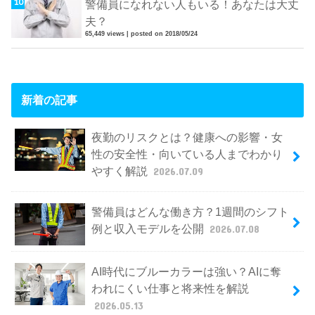
警備員になれない人もいる！あなたは大丈
夫？
65,449 views
|
posted on 2018/05/24
新着の記事
夜勤のリスクとは？健康への影響・女
性の安全性・向いている人までわかり
やすく解説
2026.07.09
警備員はどんな働き方？1週間のシフト
例と収入モデルを公開
2026.07.08
AI時代にブルーカラーは強い？AIに奪
われにくい仕事と将来性を解説
2026.05.13