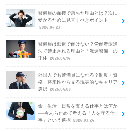
警備員の面接で落ちた理由とは？次に
受かるために見直すべきポイント
2026.04.23
警備員は派遣で働けない？労働者派遣
法で禁止される理由と「派遣警備」の
正体
2026.04.14
外国人でも警備員になれる？制度・資
格・将来性から見る現実的なキャリア
選択
2026.04.08
命・生活・日常を支える仕事とは何か
──今あらためて考える「人を守る仕
事」という選択
2026.03.24