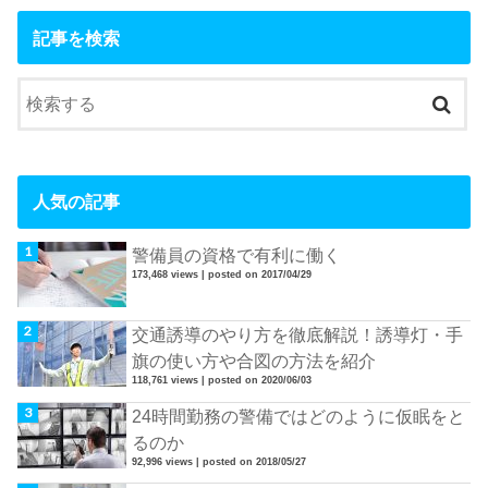
記事を検索
人気の記事
警備員の資格で有利に働く
173,468 views
|
posted on 2017/04/29
交通誘導のやり方を徹底解説！誘導灯・手
旗の使い方や合図の方法を紹介
118,761 views
|
posted on 2020/06/03
24時間勤務の警備ではどのように仮眠をと
るのか
92,996 views
|
posted on 2018/05/27