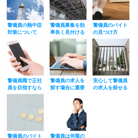
警備員の熱中症
警備員募集を効
警備員のバイト
対策について
率良く見付ける
の見つけ方
方法とは
警備員職で正社
警備員の求人を
安心して警備員
員を目指すなら
探す場合に重要
の求人を探せる
このサイト
なサイト
ケイサーチ！
警備員のバイト
警備員は何業の