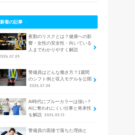
新着の記事
夜勤のリスクとは？健康への影
響・女性の安全性・向いている
人までわかりやすく解説
2026.07.09
警備員はどんな働き方？1週間
のシフト例と収入モデルを公開
2026.07.08
AI時代にブルーカラーは強い？
AIに奪われにくい仕事と将来性
を解説
2026.05.13
警備員の面接で落ちた理由と