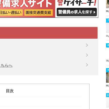
86
71
70
こちらへ
66
目次