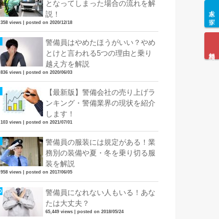
となってしまった場合の流れを解
求人を探す
説！
,358 views
|
posted on 2020/12/18
警備員はやめたほうがいい？やめ
無料相談
とけと言われる5つの理由と乗り
越え方を解説
,836 views
|
posted on 2020/06/03
【最新版】警備会社の売り上げラ
ンキング・警備業界の現状を紹介
します！
,103 views
|
posted on 2021/07/01
警備員の服装には規定がある！業
務別の装備や夏・冬を乗り切る服
装を解説
,958 views
|
posted on 2017/06/05
警備員になれない人もいる！あな
たは大丈夫？
65,449 views
|
posted on 2018/05/24