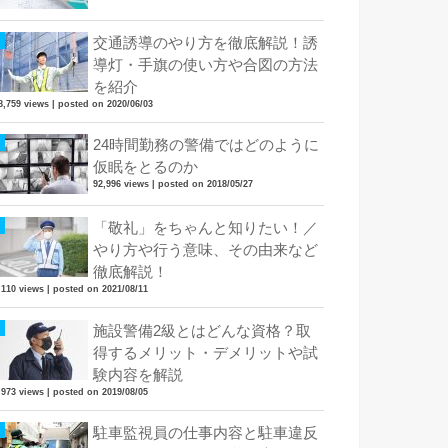
交通誘導のやり方を徹底解説！誘
導灯・手旗の使い方や合図の方法
を紹介
8,759 views
|
posted on 2020/06/03
24時間勤務の警備ではどのように
仮眠をとるのか
92,996 views
|
posted on 2018/05/27
「敬礼」をちゃんと知りたい！／
やり方や行う意味、その由来など
徹底解説！
,110 views
|
posted on 2021/08/11
施設警備2級とはどんな資格？取
得するメリット・デメリットや試
験内容を解説
,973 views
|
posted on 2019/08/05
駐車監視員の仕事内容と駐車違反