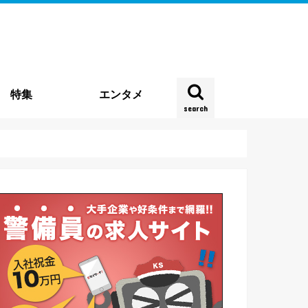
特集
エンタメ
search
雑踏警備
種
企業特集
時事特集
実地特集
お役立ち情報
働き方・実態
契約・法律
四コマ連載
新型コロナウイルス
その他