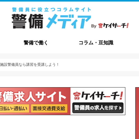
警備で働く
コラム・豆知識
職種解説
給与・待遇
資格について
メリット・デメリット
志望動機
職務経歴書
自己PR
面接
コラム
豆知識
よくある質問
交通誘導・
施設警備
その他の職
？施設警備員なら講習を受講しよう！