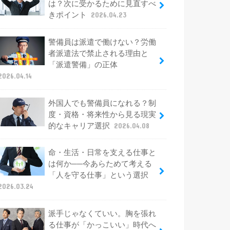
は？次に受かるために見直すべ
きポイント
2026.04.23
警備員は派遣で働けない？労働
者派遣法で禁止される理由と
「派遣警備」の正体
2026.04.14
外国人でも警備員になれる？制
度・資格・将来性から見る現実
的なキャリア選択
2026.04.08
命・生活・日常を支える仕事と
は何か──今あらためて考える
「人を守る仕事」という選択
2026.03.24
派手じゃなくていい。胸を張れ
る仕事が「かっこいい」時代へ