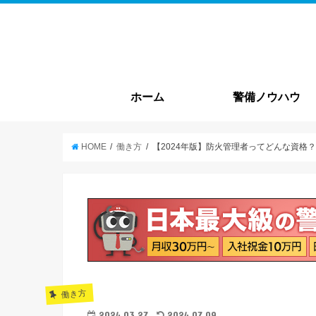
ホーム
警備ノウハウ
警備基本情報
就職・転職
HOME
働き方
【2024年版】防火管理者ってどんな資格
働き方
2024.03.27
2024.07.09