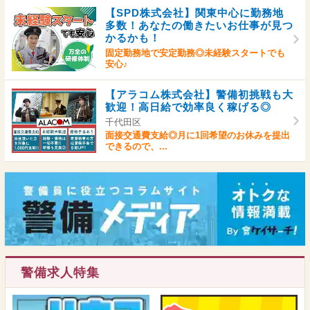
【SPD株式会社】関東中心に勤務地
多数！あなたの働きたいお仕事が見つ
かるかも！
固定勤務地で安定勤務◎未経験スタートでも
安心♪
【アラコム株式会社】警備初挑戦も大
歓迎！高日給で効率良く稼げる◎
千代田区
面接交通費支給◎月に1回希望のお休みを提出
できるので、...
警備求人特集