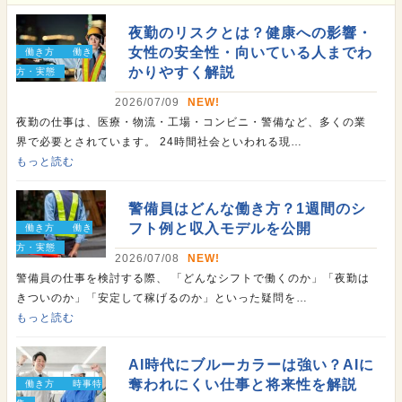
夜勤のリスクとは？健康への影響・
女性の安全性・向いている人までわ
働き方
働き
かりやすく解説
方・実態
2026/07/09
NEW!
夜勤の仕事は、医療・物流・工場・コンビニ・警備など、多くの業
界で必要とされています。 24時間社会といわれる現…
もっと読む
警備員はどんな働き方？1週間のシ
フト例と収入モデルを公開
働き方
働き
方・実態
2026/07/08
NEW!
警備員の仕事を検討する際、 「どんなシフトで働くのか」「夜勤は
きついのか」「安定して稼げるのか」といった疑問を…
もっと読む
AI時代にブルーカラーは強い？AIに
奪われにくい仕事と将来性を解説
働き方
時事特