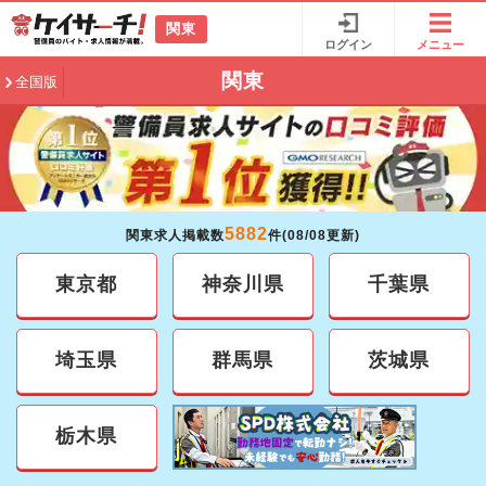
関東
ログイン
メニュー
関東
全国版
5882
関東求人掲載数
件(08/08更新)
東京都
神奈川県
千葉県
埼玉県
群馬県
茨城県
栃木県