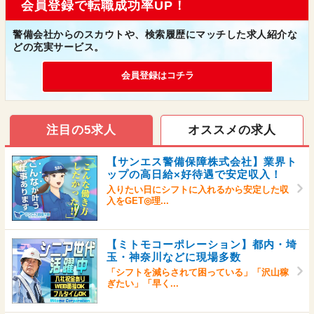
会員登録で転職成功率UP！
警備会社からのスカウトや、検索履歴にマッチした求人紹介な
どの充実サービス。
会員登録はコチラ
注目の5求人
オススメの求人
【サンエス警備保障株式会社】業界ト
ップの高日給×好待遇で安定収入！
入りたい日にシフトに入れるから安定した収
入をGET◎理...
【ミトモコーポレーション】都内・埼
玉・神奈川などに現場多数
「シフトを減らされて困っている」「沢山稼
ぎたい」「早く...