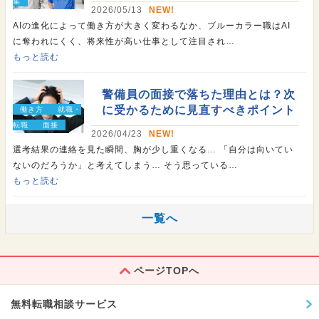
集
2026/05/13
NEW!
AIの進化によって働き方が大きく変わるなか、ブルーカラー職はAI
に奪われにくく、将来性が高い仕事として注目され…
もっと読む
警備員の面接で落ちた理由とは？次
に受かるために見直すべきポイント
働き方
就職・
転職
面接
2026/04/23
NEW!
選考結果の連絡を見た瞬間、胸が少し重くなる… 「自分は向いてい
ないのだろうか」と考えてしまう… そう思っている…
もっと読む
一覧へ
ページTOPへ
無料転職相談サービス