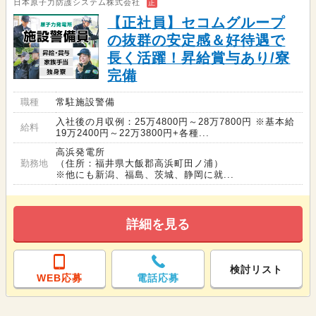
日本原子力防護システム株式会社
正
【正社員】セコムグループ
の抜群の安定感＆好待遇で
長く活躍！昇給賞与あり/寮
完備
職種
常駐施設警備
入社後の月収例：25万4800円～28万7800円 ※基本給
給料
19万2400円～22万3800円+各種...
高浜発電所
勤務地
（住所：福井県大飯郡高浜町田ノ浦）
※他にも新潟、福島、茨城、静岡に就...
詳細を見る
検討リスト
WEB応募
電話応募