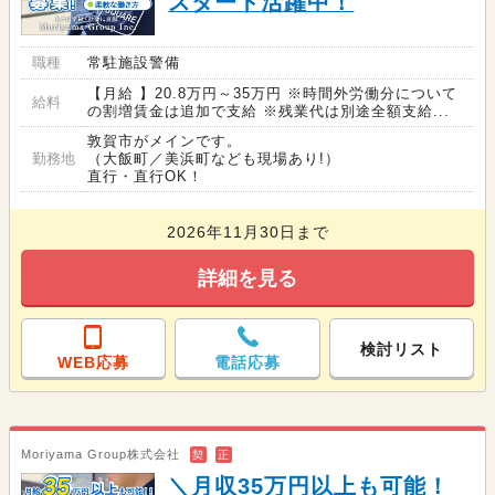
スタート活躍中！
職種
常駐施設警備
【月給 】20.8万円～35万円 ※時間外労働分について
給料
の割増賃金は追加で支給 ※残業代は別途全額支給...
敦賀市がメインです。
勤務地
（大飯町／美浜町なども現場あり!）
直行・直行OK！
2026年11月30日まで
詳細を見る
検討リスト
WEB応募
電話応募
Moriyama Group株式会社
契
正
＼月収35万円以上も可能！