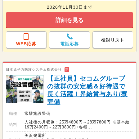
2026年11月30日まで
詳細を見る
検討リスト
WEB応募
電話応募
日本原子力防護システム株式会社
正
【正社員】セコムグループ
の抜群の安定感＆好待遇で
長く活躍！昇給賞与あり/寮
完備
職種
常駐施設警備
入社後の月収例：25万4800円～28万7800円 ※基本給
給料
19万2400円～22万3800円+各種...
美浜発電所