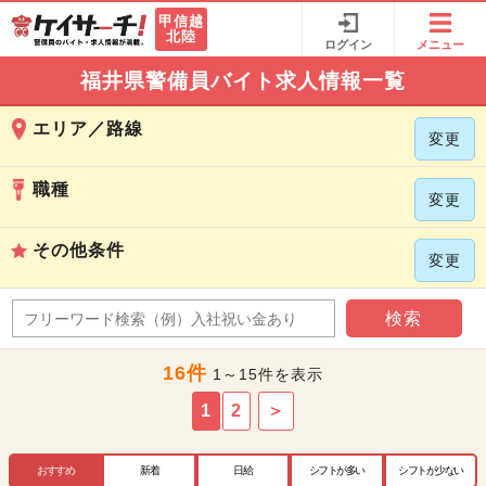
甲信越
北陸
ログイン
メニュー
福井県警備員バイト求人情報一覧
エリア／路線
変更
職種
変更
その他条件
変更
検索
16件
1～15件を表示
1
2
＞
おすすめ
新着
日給
シフトが多い
シフトが少ない