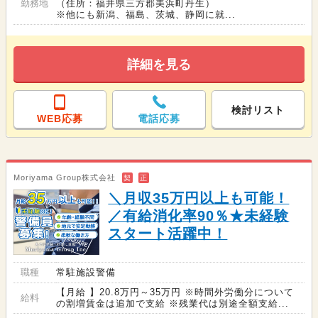
勤務地
（住所：福井県三方郡美浜町丹生）
※他にも新潟、福島、茨城、静岡に就...
詳細を見る
検討リスト
WEB応募
電話応募
Moriyama Group株式会社
契
正
＼月収35万円以上も可能！
／有給消化率90％★未経験
スタート活躍中！
職種
常駐施設警備
【月給 】20.8万円～35万円 ※時間外労働分について
給料
の割増賃金は追加で支給 ※残業代は別途全額支給...