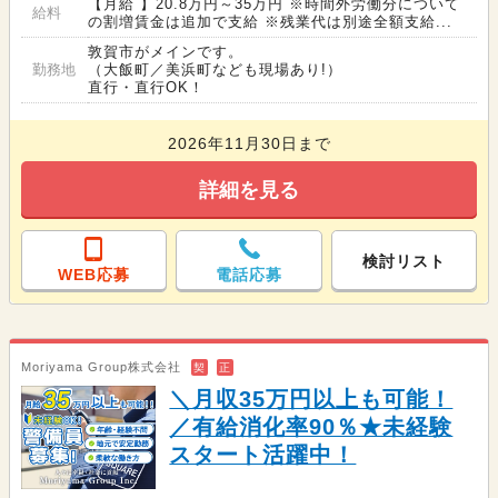
【月給 】20.8万円～35万円 ※時間外労働分について
給料
の割増賃金は追加で支給 ※残業代は別途全額支給...
敦賀市がメインです。
勤務地
（大飯町／美浜町なども現場あり!）
直行・直行OK！
2026年11月30日まで
詳細を見る
検討リスト
WEB応募
電話応募
Moriyama Group株式会社
契
正
＼月収35万円以上も可能！
／有給消化率90％★未経験
スタート活躍中！