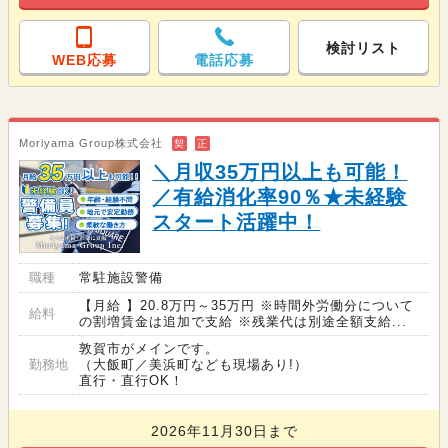
検討リスト
WEB応募
電話応募
Moriyama Group株式会社
契
正
＼月収35万円以上も可能！
／有給消化率90％★未経験
スタート活躍中！
職種
常駐施設警備
【月給 】20.8万円～35万円 ※時間外労働分について
給料
の割増賃金は追加で支給 ※残業代は別途全額支給...
敦賀市がメインです。
勤務地
（大飯町／美浜町なども現場あり!）
直行・直行OK！
2026年11月30日まで