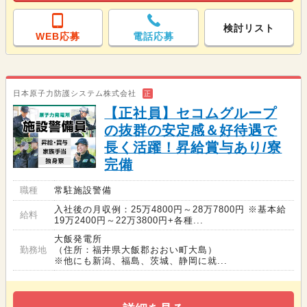
検討リスト
WEB応募
電話応募
日本原子力防護システム株式会社
正
【正社員】セコムグループ
の抜群の安定感＆好待遇で
長く活躍！昇給賞与あり/寮
完備
職種
常駐施設警備
入社後の月収例：25万4800円～28万7800円 ※基本給
給料
19万2400円～22万3800円+各種...
大飯発電所
勤務地
（住所：福井県大飯郡おおい町大島）
※他にも新潟、福島、茨城、静岡に就...