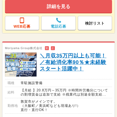
詳細を見る
検討リスト
WEB応募
電話応募
Moriyama Group株式会社
契
正
＼月収35万円以上も可能！
／有給消化率90％★未経験
スタート活躍中！
職種
常駐施設警備
【月給 】20.8万円～35万円 ※時間外労働分について
給料
の割増賃金は追加で支給 ※残業代は別途全額支給...
敦賀市がメインです。
勤務地
（大飯町／美浜町なども現場あり!）
直行・直行OK！