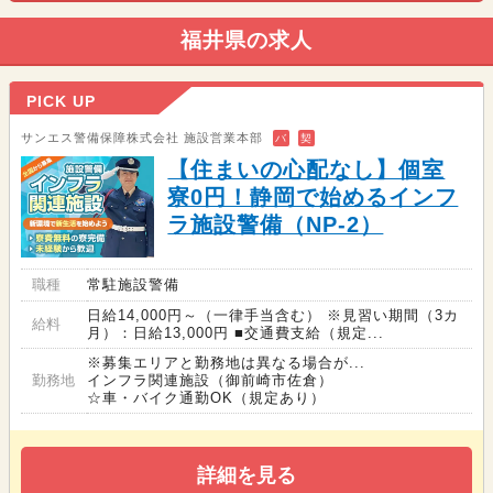
福井県の求人
PICK UP
サンエス警備保障株式会社 施設営業本部
バ
契
【住まいの心配なし】個室
寮0円！静岡で始めるインフ
ラ施設警備（NP-2）
職種
常駐施設警備
日給14,000円～（一律手当含む） ※見習い期間（3カ
給料
月）：日給13,000円 ■交通費支給（規定...
※募集エリアと勤務地は異なる場合が...
勤務地
インフラ関連施設（御前崎市佐倉）
☆車・バイク通勤OK（規定あり）
詳細を見る