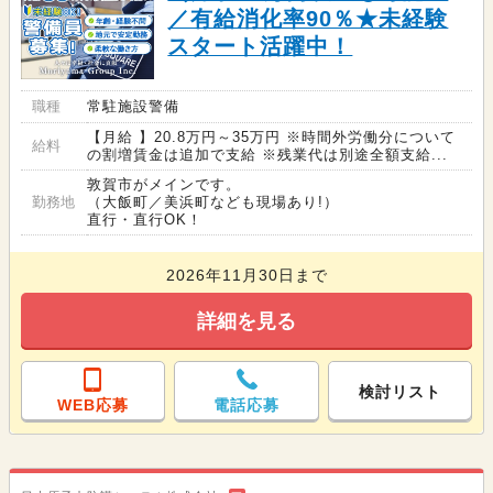
／有給消化率90％★未経験
スタート活躍中！
職種
常駐施設警備
【月給 】20.8万円～35万円 ※時間外労働分について
給料
の割増賃金は追加で支給 ※残業代は別途全額支給...
敦賀市がメインです。
勤務地
（大飯町／美浜町なども現場あり!）
直行・直行OK！
2026年11月30日まで
詳細を見る
検討リスト
WEB応募
電話応募