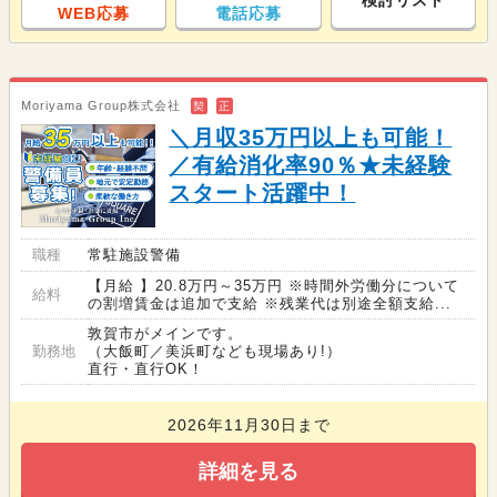
検討リスト
WEB応募
電話応募
Moriyama Group株式会社
契
正
＼月収35万円以上も可能！
／有給消化率90％★未経験
スタート活躍中！
職種
常駐施設警備
【月給 】20.8万円～35万円 ※時間外労働分について
給料
の割増賃金は追加で支給 ※残業代は別途全額支給...
敦賀市がメインです。
勤務地
（大飯町／美浜町なども現場あり!）
直行・直行OK！
2026年11月30日まで
詳細を見る