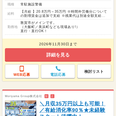
職種
常駐施設警備
【月給 】20.8万円～35万円 ※時間外労働分について
給料
の割増賃金は追加で支給 ※残業代は別途全額支給...
敦賀市がメインです。
勤務地
（大飯町／美浜町なども現場あり!）
直行・直行OK！
2026年11月30日まで
詳細を見る
検討リスト
WEB応募
電話応募
Moriyama Group株式会社
契
正
＼月収35万円以上も可能！
／有給消化率90％★未経験