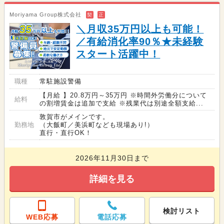
Moriyama Group株式会社
契
正
＼月収35万円以上も可能！
／有給消化率90％★未経験
スタート活躍中！
職種
常駐施設警備
【月給 】20.8万円～35万円 ※時間外労働分について
給料
の割増賃金は追加で支給 ※残業代は別途全額支給...
敦賀市がメインです。
勤務地
（大飯町／美浜町なども現場あり!）
直行・直行OK！
2026年11月30日まで
詳細を見る
検討リスト
WEB応募
電話応募