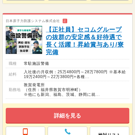
日本原子力防護システム株式会社
正
【正社員】セコムグループ
の抜群の安定感＆好待遇で
長く活躍！昇給賞与あり/寮
完備
職種
常駐施設警備
入社後の月収例：25万4800円～28万7800円 ※基本給
給料
19万2400円～22万3800円+各種...
敦賀発電所
勤務地
（住所：福井県敦賀市明神町）
※他にも新潟、福島、茨城、静岡に就...
詳細を見る