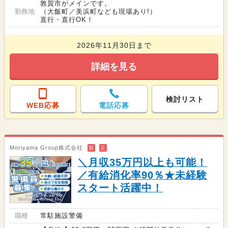
敦賀市がメインです。
勤務地
（大飯町／美浜町なども現場あり!）
直行・直行OK！
2026年11月30日まで
詳細を見る
検討リスト
WEB応募
電話応募
Moriyama Group株式会社
契
正
＼月収35万円以上も可能！
／有給消化率90％★未経験
スタート活躍中！
職種
常駐施設警備