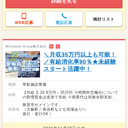
詳細を見る
検討リスト
WEB応募
電話応募
Moriyama Group株式会社
契
正
＼月収35万円以上も可能！
／有給消化率90％★未経験
スタート活躍中！
職種
常駐施設警備
【月給 】20.8万円～35万円 ※時間外労働分について
給料
の割増賃金は追加で支給 ※残業代は別途全額支給...
敦賀市がメインです。
勤務地
（大飯町／美浜町なども現場あり!）
直行・直行OK！