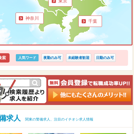
東京
神奈川
千葉
人気ワード
夜勤のみ可
未経験者歓迎
日勤のみ可
備求人
関東の警備求人、注目のイチオシ求人情報