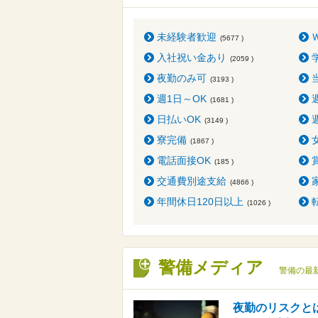
未経験者歓迎
(5677 )
入社祝い金あり
(2059 )
夜勤のみ可
(3193 )
週1日～OK
(1681 )
日払いOK
(3149 )
寮完備
(1867 )
電話面接OK
(185 )
交通費別途支給
(4866 )
年間休日120日以上
(1026 )
警備メディア
警備の最
夜勤のリスクと