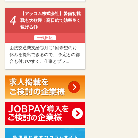
【アラコム株式会社】警備初挑
戦も大歓迎！高日給で効率良く
稼げる◎
千代田区
面接交通費支給◎月に1回希望のお
休みを提出できるので、 予定との都
合も付けやすく、仕事とプラ...