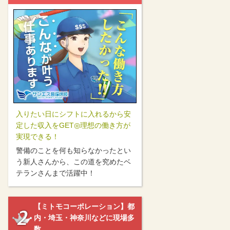
入りたい日にシフトに入れるから安
定した収入をGET◎理想の働き方が
実現できる！
警備のことを何も知らなかったとい
う新人さんから、この道を究めたベ
テランさんまで活躍中！
【ミトモコーポレーション】都
内・埼玉・神奈川などに現場多
数