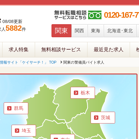
0120-167-7
08/08更新
5882
求人
件
関東
関西
東海
北海道･東北
求人特集
無料相談サービス
最近見た求人
報サイト「ケイサーチ！」 TOP
関東の警備員バイト求人
栃木
群馬
茨城
埼玉