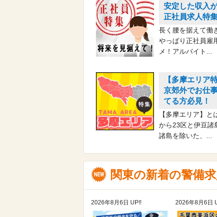
安定した収入
正社員求人特
長く腰を据えて働
やっぱり正社員雇
メ！アルバイト...
【多摩エリア
京郊外でお仕
てる方必見！
【多摩エリア】と
から23区と伊豆諸
諸島を除いた、...
関東の新着の警備
2026年8月6日 UP!!
2026年8月6日 U