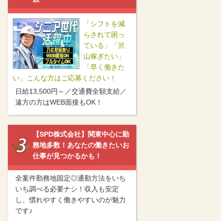
「シフトを減
らされて困っ
ている」「沢
山稼ぎたい」
「早く働きた
【1K寮・シャワー室完
＜安定の建物警備＞年2
◆新規施設の警
い」こんな方はご応募ください！
備】日払い有◎厚生年
回ペースで昇給◎屋内
STAFF◆☆時給1
金...
勤...
円...
日給13,500円～／交通費全額支給／
遠方の方はWEB面接もOK！
SHALE株式会社
テイケイ株式会社 施設警備事
株式会社G.S.P. Corpor
東京都 江東区
東京都 中央区
業部
日勤／日給10,200円＋交通
東京都 千代田区
◆給与◆ 時給：1,5
【SPD株式会社】関東中心に勤
費全額支給 夜...
日勤／日給1万1200円（実
◆法廷研修...
務地多数！あなたの働きたいお
働8h） 短夜勤...
仕事が見つかるかも！
全案件勤務地固定◎通勤方法をいち
いち調べる必要ナシ！収入も安定
し、慣れやすく働きやすいのが魅力
です♪