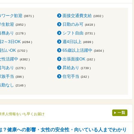
Ｗワーク歓迎
面接交通費支給
(3871 )
(1802 )
学生歓迎
日勤のみ可
(2952 )
(4418 )
当務あり
シフト自由
(1178 )
(3731 )
週2～3日OK
週4日以上
(4284 )
(4699 )
週払いOK
65歳以上活躍中
(1702 )
(3404 )
女性活躍中
出張面接OK
(4382 )
(162 )
賞与あり
昇給あり
(1276 )
(1739 )
家族手当
住宅手当
(396 )
(242 )
転勤なし
(2146 )
新求人情報をいち早くお届け
は？健康への影響・女性の安全性・向いている人までわかり