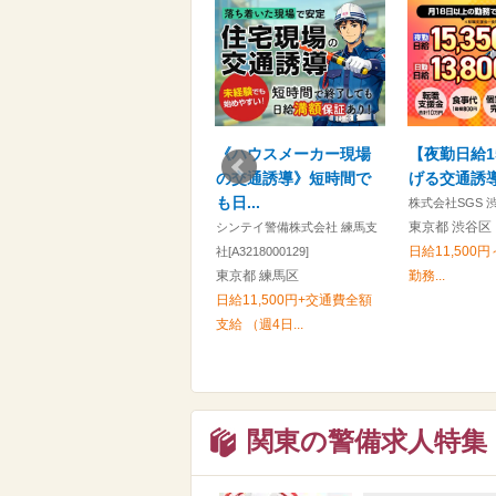
髪色髪型ピアスOK。週
《ハウスメーカー現場
【夜勤日給1
1勤務OK。…ほんと
の交通誘導》短時間で
げる交通誘導
に...
も日...
株式会社SGS 
東京都 渋谷区
ヒューマンセキュリティ株式
シンテイ警備株式会社 練馬支
日給11,500円
会社 横浜営業所
社[A3218000129]
神奈川県 横浜市西区
東京都 練馬区
勤務...
日給12,000円～ ▼交通誘導
日給11,500円+交通費全額
検定2級資...
支給 （週4日...
関東の警備求人特集