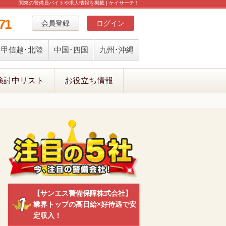
関東の警備員バイトや求人情報を掲載 | ケイサーチ！
71
会員登録
ログイン
甲信越･北陸
中国･四国
九州･沖縄
検討中リスト
お役立ち情報
【サンエス警備保障株式会社】
業界トップの高日給×好待遇で安
定収入！