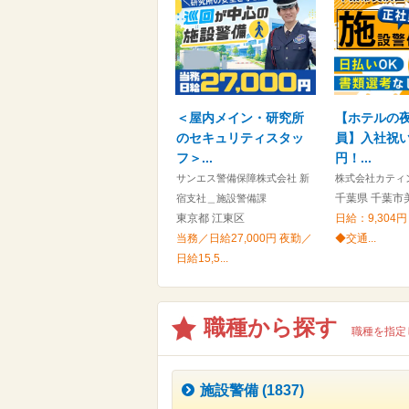
＜屋内メイン・研究所
【ホテルの
のセキュリティスタッ
員】入社祝い
フ＞...
円！...
サンエス警備保障株式会社 新
株式会社カティ
千葉県 千葉市
宿支社＿施設警備課
東京都 江東区
日給：9,304円
当務／日給27,000円 夜勤／
◆交通...
日給15,5...
職種から探す
職種を指定
施設警備 (1837)