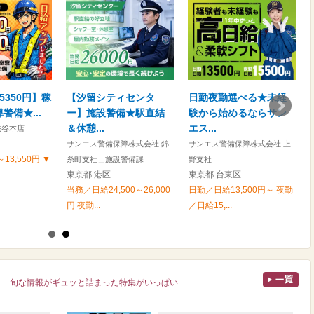
5350円】稼
【汐留シティセンタ
日勤夜勤選べる★未経
警備★...
ー】施設警備★駅直結
験から始めるならサン
＆休憩...
エス...
渋谷本店
サンエス警備保障株式会社 錦
サンエス警備保障株式会社 上
～13,550円 ▼
糸町支社＿施設警備課
野支社
東京都 港区
東京都 台東区
当務／日給24,500～26,000
日勤／日給13,500円～ 夜勤
円 夜勤...
／日給15,...
旬な情報がギュッと詰まった特集がいっぱい