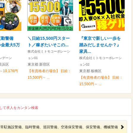
夜勤警備
＼日給15,500円スター
『東京で新しい一歩を
金最大5万
ト／稼ぎたいそこの...
踏みだしませんか？』
家具...
株式会社ミトモコーポレーシ
ンデーン
ョン01
株式会社ミトモコーポレーシ
美浜区
東京都 新宿区
ョン02
～10,176円
【有資格者の場合】 日給：
東京都 板橋区
15,500円～ ...
【有資格者の場合】 日給：
15,500円～ ...
して求人をカンタン検索
常駐施設警備、臨時警備、巡回警備、空港保安警備、保安警備、機械警備