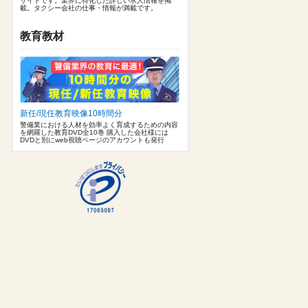
サイトです。業界に特化した詳しい求人情報を掲
載。タクシー会社の仕事・情報が満載です。
教育教材
新任/現任教育映像10時間分
警備業における人材を効率よく育成するための内容
を網羅した教育DVD全10巻 購入した会社様には
DVDと別にweb視聴ページのアカウントも発行