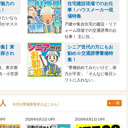
が魅力の
住宅建設現場でのお仕
集！
事！ハウスメーカー現
場特集
きたいなら
用がオスス
戸建や集合住宅の建設・リフ
ォーム現場での交通誘導のお
仕事！ 主に住...
特集】東
シニア世代の方にもお
事探され
勧め☆交通誘導警備特
集！
は、東京都
「警備始めてみたいけど…体
島・小笠原
力が不安」「そんなに毎日シ
フトに入れない...
求人
今月の警備新着求人はこちら！
P!!
2026年8月1日 UP!!
2026年8月1日 UP!!