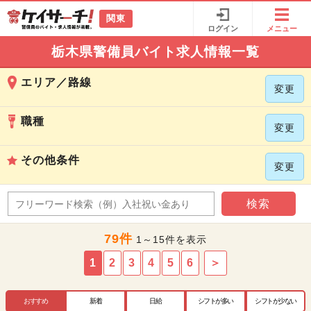
関東
ログイン
メニュー
栃木県警備員バイト求人情報一覧
エリア／路線
変更
職種
変更
その他条件
変更
検索
79件
1～15件を表示
1
2
3
4
5
6
＞
おすすめ
新着
日給
シフトが多い
シフトが少ない