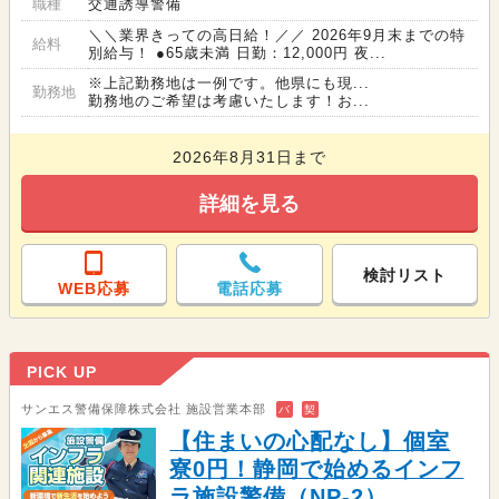
職種
交通誘導警備
＼＼業界きっての高日給！／／ 2026年9月末までの特
給料
別給与！ ●65歳未満 日勤：12,000円 夜...
※上記勤務地は一例です。他県にも現...
勤務地
勤務地のご希望は考慮いたします！お...
2026年8月31日まで
詳細を見る
検討リスト
WEB応募
電話応募
PICK UP
サンエス警備保障株式会社 施設営業本部
バ
契
【住まいの心配なし】個室
寮0円！静岡で始めるインフ
ラ施設警備（NP-2）