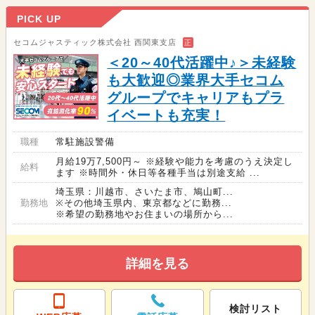
PICK UP
セコムジャスティック株式会社 西関東支店
正
＜20～40代活躍中♪＞未経験
も大歓迎◎業界大手セコム
グループでキャリアもプラ
イベートも充実！
職種
常駐施設警備
月給19万7,500円～ ※経験や能力を考慮のうえ決定し
給料
ます ※時間外・休日等各種手当は別途支給 ...
埼玉県：川越市、さいたま市、鳩山町...
勤務地
※その他埼玉県内、東京都などに勤務...
※希望の勤務地やお住まいの場所から...
詳細を見る
検討リスト