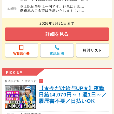
※上記勤務地は一例です。他県にも現...
勤務地
勤務地のご希望は考慮いたします！お...
2026年8月31日まで
詳細を見る
検討リスト
WEB応募
電話応募
PICK UP
株式会社MSK 栃木支社
バ
【★今だけ給与UP★】夜勤
日給14,070円～！週1日～／
履歴書不要／日払いOK