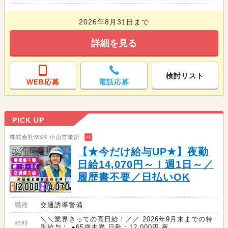
2026年8月31日まで
詳細を見る
検討リスト
WEB応募
電話応募
PICK UP
株式会社MSK 小山営業所
バ
【★今だけ給与UP★】夜勤
日給14,070円～！週1日～／
履歴書不要／日払いOK
職種
交通誘導警備
＼＼業界きっての高日給！／／ 2026年9月末までの特
給料
別給与！ ●65歳未満 日勤：12,000円 夜...