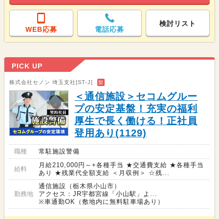
検討リスト
WEB応募
電話応募
PICK UP
株式会社セノン 埼玉支社[ST-J]
契
＜通信施設＞セコムグルー
プの安定基盤！充実の福利
厚生で長く働ける！正社員
登用あり(1129)
職種
常駐施設警備
月給210,000円～+各種手当 ★交通費支給 ★各種手当
給料
あり ★残業代全額支給 ＜月収例＞ ☆残...
通信施設（栃木県小山市）
勤務地
アクセス：JR宇都宮線「小山駅」よ...
※車通勤OK（敷地内に無料駐車場あり）