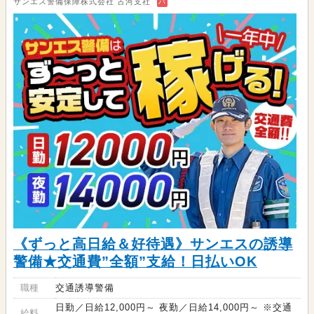
サンエス警備保障株式会社 古河支社
バ
《ずっと高日給＆好待遇》サンエスの誘導
警備★交通費”全額”支給！日払いOK
職種
交通誘導警備
日勤／日給12,000円～ 夜勤／日給14,000円～ ※交通
給料