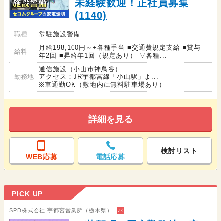
未経験歓迎！正社員募集
(1140)
職種
常駐施設警備
月給198,100円～+各種手当 ■交通費規定支給 ■賞与
給料
年2回 ■昇給年1回（規定あり） ▽各種...
通信施設（小山市神鳥谷）
勤務地
アクセス：JR宇都宮線「小山駅」よ...
※車通勤OK（敷地内に無料駐車場あり）
詳細を見る
検討リスト
WEB応募
電話応募
PICK UP
SPD株式会社 宇都宮営業所（栃木県）
バ