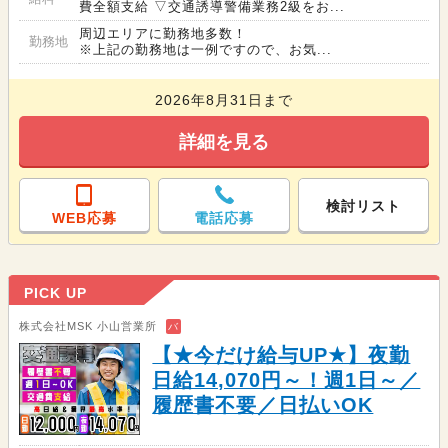
費全額支給 ▽交通誘導警備業務2級をお...
周辺エリアに勤務地多数！
勤務地
※上記の勤務地は一例ですので、お気...
2026年8月31日まで
詳細を見る
検討リスト
WEB応募
電話応募
PICK UP
株式会社MSK 小山営業所
バ
【★今だけ給与UP★】夜勤
日給14,070円～！週1日～／
履歴書不要／日払いOK