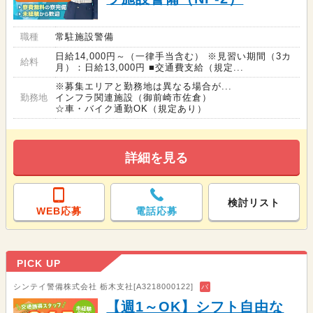
職種
常駐施設警備
日給14,000円～（一律手当含む） ※見習い期間（3カ
給料
月）：日給13,000円 ■交通費支給（規定...
※募集エリアと勤務地は異なる場合が...
勤務地
インフラ関連施設（御前崎市佐倉）
☆車・バイク通勤OK（規定あり）
詳細を見る
検討リスト
WEB応募
電話応募
PICK UP
シンテイ警備株式会社 栃木支社[A3218000122]
バ
【週1～OK】シフト自由な