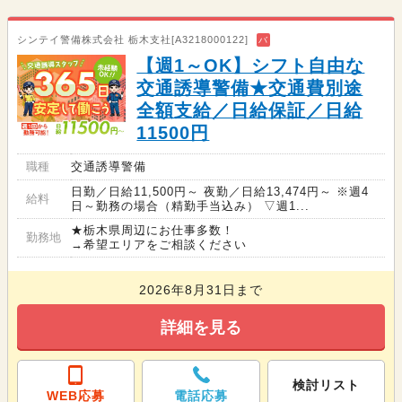
シンテイ警備株式会社 栃木支社[A3218000122]
バ
【週1～OK】シフト自由な
交通誘導警備★交通費別途
全額支給／日給保証／日給
11500円
職種
交通誘導警備
日勤／日給11,500円～ 夜勤／日給13,474円～ ※週4
給料
日～勤務の場合（精勤手当込み） ▽週1...
★栃木県周辺にお仕事多数！
勤務地
→希望エリアをご相談ください
2026年8月31日まで
詳細を見る
検討リスト
WEB応募
電話応募