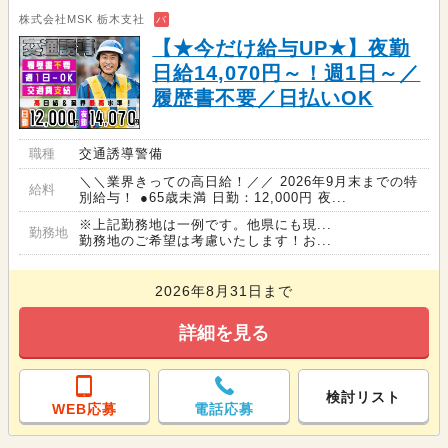
株式会社MSK 栃木支社
バ
【★今だけ給与UP★】夜勤
日給14,070円～！週1日～／
履歴書不要／日払いOK
職種
交通誘導警備
＼＼業界きっての高日給！／／ 2026年9月末までの特
給料
別給与！ ●65歳未満 日勤：12,000円 夜...
※上記勤務地は一例です。他県にも現...
勤務地
勤務地のご希望は考慮いたします！お...
2026年8月31日まで
詳細を見る
検討リスト
WEB応募
電話応募