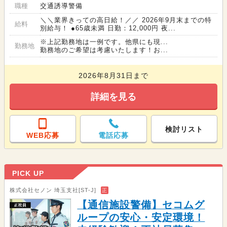
職種
交通誘導警備
＼＼業界きっての高日給！／／ 2026年9月末までの特
給料
別給与！ ●65歳未満 日勤：12,000円 夜...
※上記勤務地は一例です。他県にも現...
勤務地
勤務地のご希望は考慮いたします！お...
2026年8月31日まで
詳細を見る
検討リスト
WEB応募
電話応募
PICK UP
株式会社セノン 埼玉支社[ST-J]
正
【通信施設警備】セコムグ
ループの安心・安定環境！