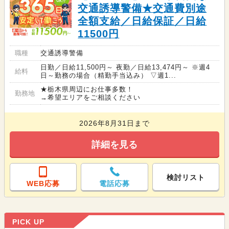
交通誘導警備★交通費別途
全額支給／日給保証／日給
11500円
職種
交通誘導警備
日勤／日給11,500円～ 夜勤／日給13,474円～ ※週4
給料
日～勤務の場合（精勤手当込み） ▽週1...
★栃木県周辺にお仕事多数！
勤務地
→希望エリアをご相談ください
2026年8月31日まで
詳細を見る
検討リスト
WEB応募
電話応募
PICK UP