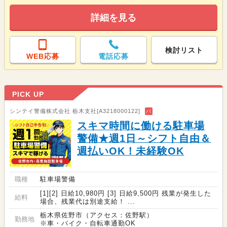
詳細を見る
検討リスト
WEB応募
電話応募
PICK UP
シンテイ警備株式会社 栃木支社[A3218000122]
バ
スキマ時間に働ける駐車場
警備★週1日～シフト自由＆
週払いOK！未経験OK
職種
駐車場警備
[1][2] 日給10,980円 [3] 日給9,500円 残業が発生した
給料
場合、残業代は別途支給！ ...
栃木県佐野市（アクセス：佐野駅）
勤務地
※車・バイク・自転車通勤OK