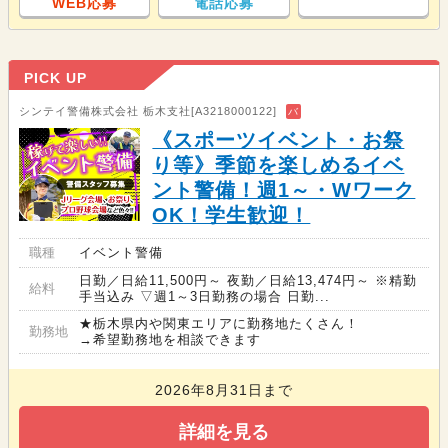
WEB応募
電話応募
PICK UP
シンテイ警備株式会社 栃木支社[A3218000122]
バ
《スポーツイベント・お祭
り等》季節を楽しめるイベ
ント警備！週1～・Wワーク
OK！学生歓迎！
職種
イベント警備
日勤／日給11,500円～ 夜勤／日給13,474円～ ※精勤
給料
手当込み ▽週1～3日勤務の場合 日勤...
★栃木県内や関東エリアに勤務地たくさん！
勤務地
→希望勤務地を相談できます
2026年8月31日まで
詳細を見る