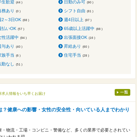
学生歓迎
日勤のみ可
(44 )
(90 )
当務あり
シフト自由
(0 )
(81 )
週2～3日OK
週4日以上
(68 )
(97 )
週払いOK
65歳以上活躍中
(57 )
(88 )
女性活躍中
出張面接OK
(94 )
(16 )
賞与あり
昇給あり
(40 )
(60 )
家族手当
住宅手当
(6 )
(28 )
転勤なし
(51 )
新求人情報をいち早くお届け
は？健康への影響・女性の安全性・向いている人までわかり
療・物流・工場・コンビニ・警備など、多くの業界で必要とされてい
会といわれる現…