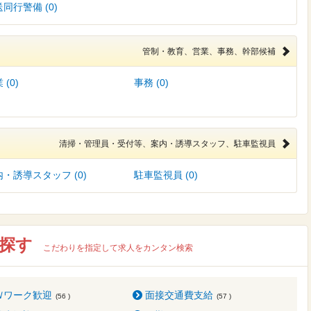
同行警備 (0)
管制・教育、営業、事務、幹部候補
 (0)
事務 (0)
清掃・管理員・受付等、案内・誘導スタッフ、駐車監視員
・誘導スタッフ (0)
駐車監視員 (0)
探す
こだわりを指定して求人をカンタン検索
Ｗワーク歓迎
面接交通費支給
(56 )
(57 )