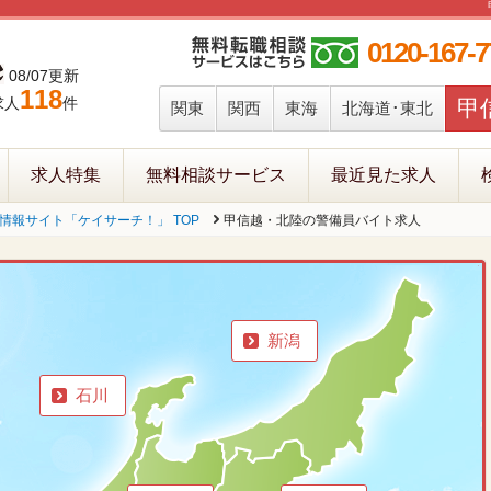
0120-167-7
08/07更新
118
求人
件
甲
関東
関西
東海
北海道･東北
求人特集
無料相談サービス
最近見た求人
報サイト「ケイサーチ！」 TOP
甲信越・北陸の警備員バイト求人
新潟
石川