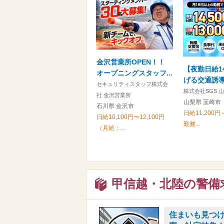
金沢営業所OPEN！！
【夜勤日給1
オープニングスタッフ...
げる交通誘導警
セキュリティスタッフ株式会
株式会社SGS 
社 金沢営業所
山梨県 韮崎市
石川県 金沢市
日給11,200円～
日給10,100円〜12,100円
勤務...
（月給：...
甲信越・北陸の警備
住まいも見つ