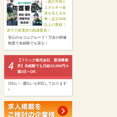
＜国の平和と
エネルギー政
策を支える仕
事＞設立40年
以上の業績！
原子力発電所の防護要員！
安心のセコムグループ！万全の研修
制度で未経験でも安心！
【フリック株式会社 新潟事務
所】未経験でも日給10,000円☆
週3日～OK
日払い・週払いも対応しております
♪