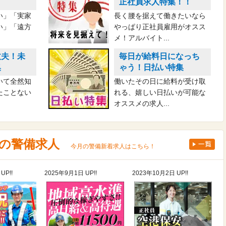
！
正社員求人特集！！
い」「実家
長く腰を据えて働きたいなら
い」「遠方
やっぱり正社員雇用がオスス
メ！アルバイト...
丈夫！未
毎日が給料日になっち
集
ゃう！日払い特集
いて全然知
働いたその日に給料が受け取
たことない
れる、嬉しい日払いが可能な
オススメの求人...
着の警備求人
今月の警備新着求人はこちら！
UP!!
2025年9月1日 UP!!
2023年10月2日 UP!!