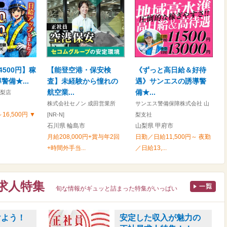
4500円】稼
【能登空港・保安検
《ずっと高日給＆好待
備★...
査】未経験から憧れの
遇》サンエスの誘導警
航空業...
備★...
山梨店
株式会社セノン 成田営業所
サンエス警備保障株式会社 山
16,500円 ▼
[NR-N]
梨支社
石川県 輪島市
山梨県 甲府市
月給208,000円+賞与年2回
日勤／日給11,500円～ 夜勤
+時間外手当...
／日給13,...
求人特集
旬な情報がギュッと詰まった特集がいっぱい
けよう！
安定した収入が魅力の