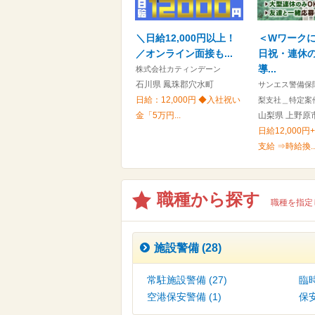
＼日給12,000円以上！
＜Wワーク
／オンライン面接も...
日祝・連休の
導...
株式会社カティンデーン
石川県 鳳珠郡穴水町
サンエス警備保
日給：12,000円 ◆入社祝い
梨支社＿特定案
金「5万円...
山梨県 上野原
日給12,000
支給 ⇒時給換..
職種から探す
職種を指定
施設警備 (28)
常駐施設警備 (27)
臨時
空港保安警備 (1)
保安