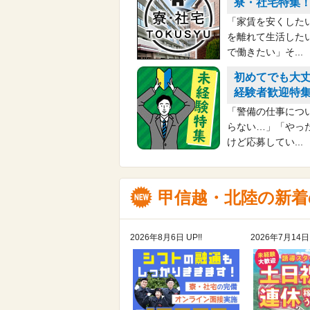
寮・社宅特集
「家賃を安くした
を離れて生活した
で働きたい」そ...
初めてでも大
経験者歓迎特
「警備の仕事につ
らない…」「やっ
けど応募してい...
甲信越・北陸の新
2026年8月6日 UP!!
2026年7月14日 