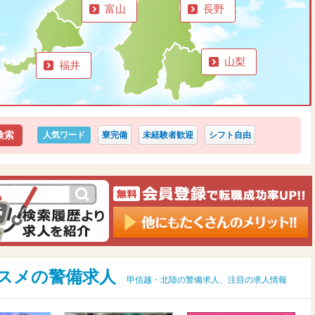
富山
長野
山梨
福井
人気ワード
寮完備
未経験者歓迎
シフト自由
スメの警備求人
甲信越・北陸の警備求人、注目の求人情報