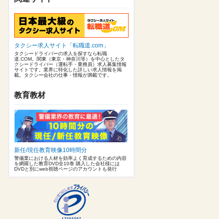
タクシー求人サイト「転職道.com」
タクシードライバーの求人を探すなら転職
道.COM。関東（東京・神奈川等）を中心としたタ
クシードライバー（運転手・乗務員）求人募集情報
サイトです。業界に特化した詳しい求人情報を掲
載。タクシー会社の仕事・情報が満載です。
教育教材
新任/現任教育映像10時間分
警備業における人材を効率よく育成するための内容
を網羅した教育DVD全10巻 購入した会社様には
DVDと別にweb視聴ページのアカウントも発行