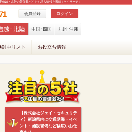
甲信越・北陸の警備員バイトや求人情報を掲載 | ケイサーチ！
71
会員登録
ログイン
信越･北陸
中国･四国
九州･沖縄
検討中リスト
お役立ち情報
【株式会社ジェイ・セキュリテ
ィ】新潟県内に交通誘導・イベ
ント・施設警備など幅広いお仕