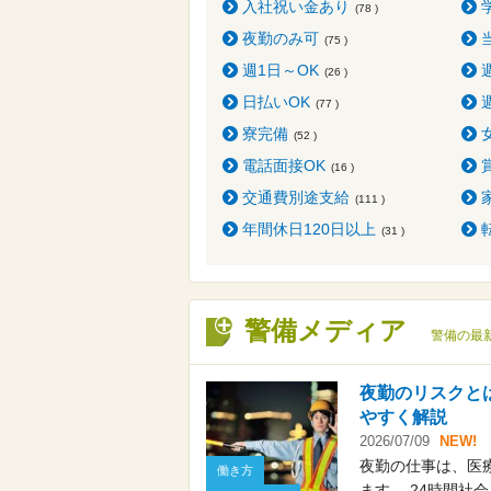
入社祝い金あり
(78 )
夜勤のみ可
(75 )
週1日～OK
(26 )
日払いOK
(77 )
寮完備
(52 )
電話面接OK
(16 )
交通費別途支給
(111 )
年間休日120日以上
(31 )
警備メディア
警備の最
夜勤のリスクと
やすく解説
2026/07/09
NEW!
夜勤の仕事は、医
働き方
ます。 24時間社