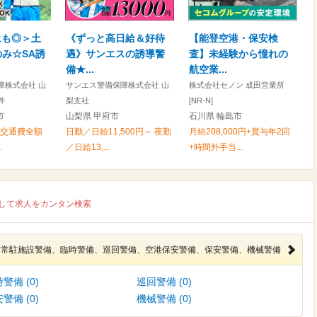
にも◎＞土
《ずっと高日給＆好待
【能登空港・保安検
み☆SA誘
遇》サンエスの誘導警
査】未経験から憧れの
備★...
航空業...
障株式会社 山
サンエス警備保障株式会社 山
株式会社セノン 成田営業所
件
梨支社
[NR-N]
市
山梨県 甲府市
石川県 輪島市
円+交通費全額
日勤／日給11,500円～ 夜勤
月給208,000円+賞与年2回
.
／日給13,...
+時間外手当...
して求人をカンタン検索
常駐施設警備、臨時警備、巡回警備、空港保安警備、保安警備、機械警備
警備 (0)
巡回警備 (0)
警備 (0)
機械警備 (0)