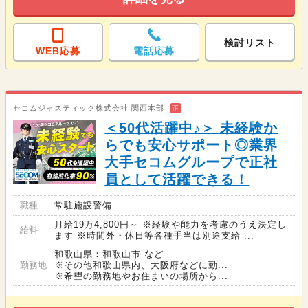
検討リスト
WEB応募
電話応募
セコムジャスティック株式会社 関西本部
正
＜50代活躍中♪＞ 未経験か
らでも安心サポート◎業界
大手セコムグループで正社
員として活躍できる！
職種
常駐施設警備
月給19万4,800円～ ※経験や能力を考慮のうえ決定し
給料
ます ※時間外・休日等各種手当は別途支給 ...
和歌山県：和歌山市 など
勤務地
※その他和歌山県内、大阪府などに勤...
※希望の勤務地やお住まいの場所から...