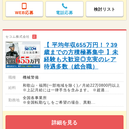
検討リスト
WEB応募
電話応募
セコム株式会社
正
【 平均年収655万円！？39
歳までの方積極募集中 】未
経験も大歓迎◎充実のレア
待遇多数（総合職）
職種
機械警備
和歌山・福岡(一部地域を除く)／月給22万0800円以上
給料
※上記月給には一律手当を含みます。 ※超過...
全国各事業所
勤務地
※全国転勤なしをご希望の場合、異動...
詳細を見る