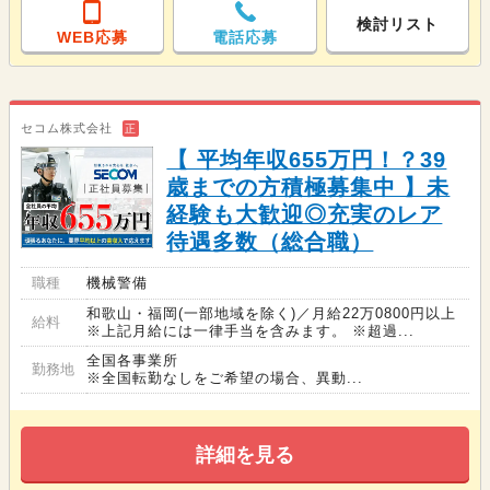
検討リスト
WEB応募
電話応募
セコム株式会社
正
【 平均年収655万円！？39
歳までの方積極募集中 】未
経験も大歓迎◎充実のレア
待遇多数（総合職）
職種
機械警備
和歌山・福岡(一部地域を除く)／月給22万0800円以上
給料
※上記月給には一律手当を含みます。 ※超過...
全国各事業所
勤務地
※全国転勤なしをご希望の場合、異動...
詳細を見る