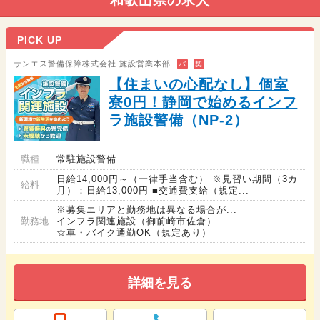
和歌山県の求人
PICK UP
サンエス警備保障株式会社 施設営業本部
バ
契
【住まいの心配なし】個室
寮0円！静岡で始めるインフ
ラ施設警備（NP-2）
職種
常駐施設警備
日給14,000円～（一律手当含む） ※見習い期間（3カ
給料
月）：日給13,000円 ■交通費支給（規定...
※募集エリアと勤務地は異なる場合が...
勤務地
インフラ関連施設（御前崎市佐倉）
☆車・バイク通勤OK（規定あり）
詳細を見る