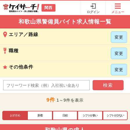
関西
ログイン
メニュー
和歌山県警備員バイト求人情報一覧
エリア／路線
変更
職種
変更
その他条件
変更
検索
9件
1～9件を表示
おすすめ
新着
日給
シフトが多い
シフトが少ない