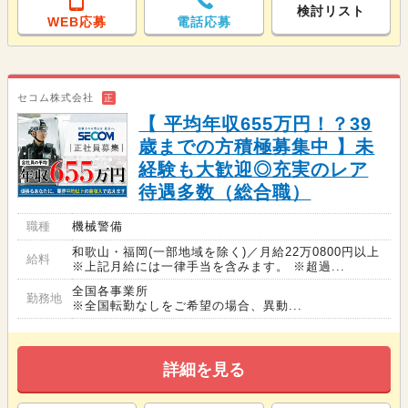
検討リスト
WEB応募
電話応募
セコム株式会社
正
【 平均年収655万円！？39
歳までの方積極募集中 】未
経験も大歓迎◎充実のレア
待遇多数（総合職）
職種
機械警備
和歌山・福岡(一部地域を除く)／月給22万0800円以上
給料
※上記月給には一律手当を含みます。 ※超過...
全国各事業所
勤務地
※全国転勤なしをご希望の場合、異動...
詳細を見る