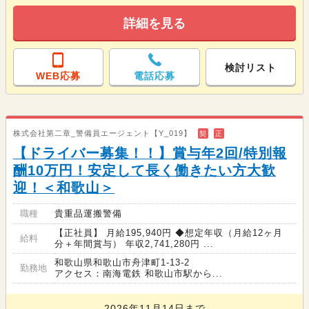
詳細を見る
検討リスト
WEB応募
電話応募
株式会社第二章_警備員エージェント【Y_019】
契
正
【ドライバー募集！！】賞与年2回/特別報
酬10万円！安定して長く働きたい方大歓
迎！＜和歌山＞
職種
貴重品運搬警備
【正社員】 月給195,940円 ◆想定年収（月給12ヶ月
給料
分＋年間賞与） 年収2,741,280円 ...
和歌山県和歌山市舟津町1-13-2
勤務地
アクセス：南海電鉄 和歌山市駅から...
2026年11月14日まで