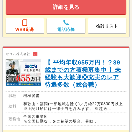
詳細を見る
検討リスト
WEB応募
電話応募
セコム株式会社
正
【 平均年収655万円！？39
歳までの方積極募集中 】未
経験も大歓迎◎充実のレア
待遇多数（総合職）
職種
機械警備
和歌山・福岡(一部地域を除く)／月給22万0800円以上
給料
※上記月給には一律手当を含みます。 ※超過...
全国各事業所
勤務地
※全国転勤なしをご希望の場合、異動...