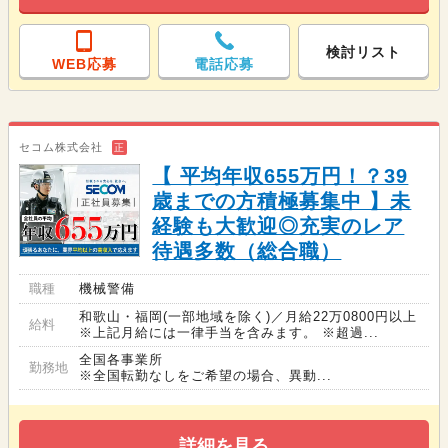
検討リスト
WEB応募
電話応募
セコム株式会社
正
【 平均年収655万円！？39
歳までの方積極募集中 】未
経験も大歓迎◎充実のレア
待遇多数（総合職）
職種
機械警備
和歌山・福岡(一部地域を除く)／月給22万0800円以上
給料
※上記月給には一律手当を含みます。 ※超過...
全国各事業所
勤務地
※全国転勤なしをご希望の場合、異動...
詳細を見る