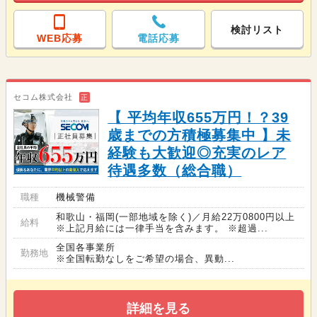
検討リスト
WEB応募
電話応募
セコム株式会社
正
【 平均年収655万円！？39
歳までの方積極募集中 】未
経験も大歓迎◎充実のレア
待遇多数（総合職）
職種
機械警備
和歌山・福岡(一部地域を除く)／月給22万0800円以上
給料
※上記月給には一律手当を含みます。 ※超過...
全国各事業所
勤務地
※全国転勤なしをご希望の場合、異動...
詳細を見る