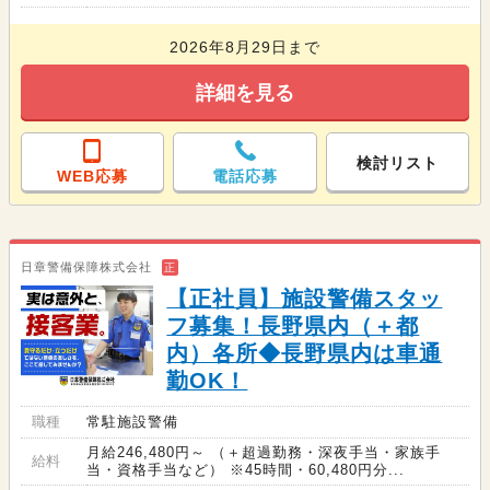
2026年8月29日まで
詳細を見る
検討リスト
WEB応募
電話応募
日章警備保障株式会社
正
【正社員】施設警備スタッ
フ募集！長野県内（＋都
内）各所◆長野県内は車通
勤OK！
職種
常駐施設警備
月給246,480円～ （＋超過勤務・深夜手当・家族手
給料
当・資格手当など） ※45時間・60,480円分...