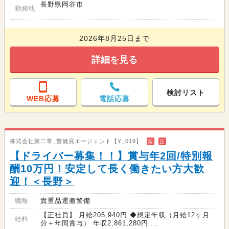
長野県岡谷市
勤務地
2026年8月25日まで
詳細を見る
検討リスト
WEB応募
電話応募
株式会社第二章_警備員エージェント【Y_019】
契
正
【ドライバー募集！！】賞与年2回/特別報
酬10万円！安定して長く働きたい方大歓
迎！＜長野＞
職種
貴重品運搬警備
【正社員】 月給205,940円 ◆想定年収（月給12ヶ月
給料
分＋年間賞与） 年収2,861,280円 ...