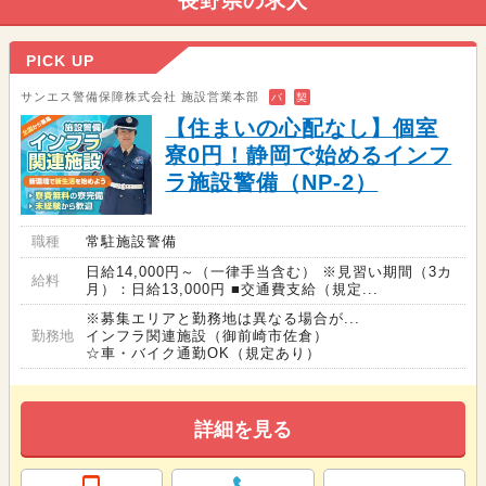
長野県の求人
PICK UP
サンエス警備保障株式会社 施設営業本部
バ
契
【住まいの心配なし】個室
寮0円！静岡で始めるインフ
ラ施設警備（NP-2）
職種
常駐施設警備
日給14,000円～（一律手当含む） ※見習い期間（3カ
給料
月）：日給13,000円 ■交通費支給（規定...
※募集エリアと勤務地は異なる場合が...
勤務地
インフラ関連施設（御前崎市佐倉）
☆車・バイク通勤OK（規定あり）
詳細を見る