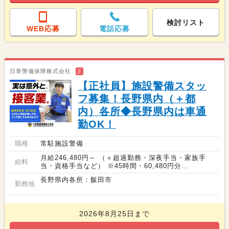
検討リスト
WEB応募
電話応募
日章警備保障株式会社
正
【正社員】施設警備スタッ
フ募集！長野県内（＋都
内）各所◆長野県内は車通
勤OK！
職種
常駐施設警備
月給246,480円～ （＋超過勤務・深夜手当・家族手
給料
当・資格手当など） ※45時間・60,480円分...
長野県内各所：飯田市
勤務地
2026年8月25日まで