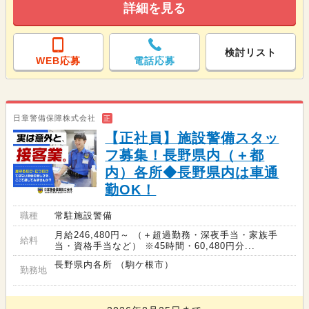
詳細を見る
検討リスト
WEB応募
電話応募
日章警備保障株式会社
正
【正社員】施設警備スタッ
フ募集！長野県内（＋都
内）各所◆長野県内は車通
勤OK！
職種
常駐施設警備
月給246,480円～ （＋超過勤務・深夜手当・家族手
給料
当・資格手当など） ※45時間・60,480円分...
長野県内各所 （駒ケ根市）
勤務地