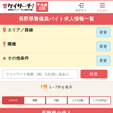
甲信越
北陸
ログイン
メニュー
長野県警備員バイト求人情報一覧
エリア／路線
変更
職種
変更
その他条件
変更
検索
7件
1～7件を表示
おすすめ
新着
日給
シフトが多い
シフトが少ない