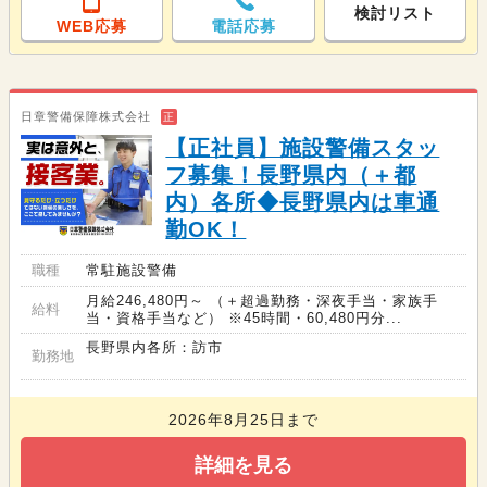
検討リスト
WEB応募
電話応募
日章警備保障株式会社
正
【正社員】施設警備スタッ
フ募集！長野県内（＋都
内）各所◆長野県内は車通
勤OK！
職種
常駐施設警備
月給246,480円～ （＋超過勤務・深夜手当・家族手
給料
当・資格手当など） ※45時間・60,480円分...
長野県内各所：訪市
勤務地
2026年8月25日まで
詳細を見る