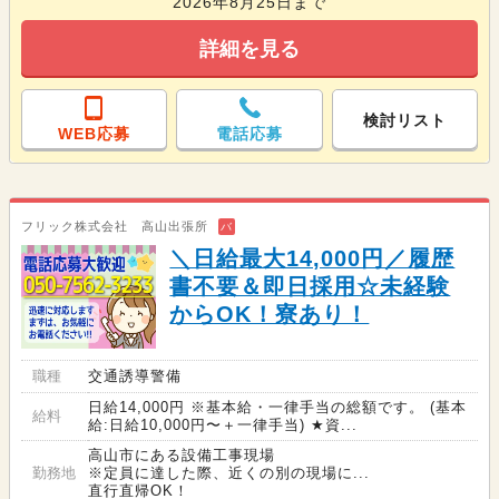
2026年8月25日まで
詳細を見る
検討リスト
WEB応募
電話応募
フリック株式会社 高山出張所
バ
＼日給最大14,000円／履歴
書不要＆即日採用☆未経験
からOK！寮あり！
職種
交通誘導警備
日給14,000円 ※基本給・一律手当の総額です。 (基本
給料
給:日給10,000円〜＋一律手当) ★資...
高山市にある設備工事現場
勤務地
※定員に達した際、近くの別の現場に...
直行直帰OK！