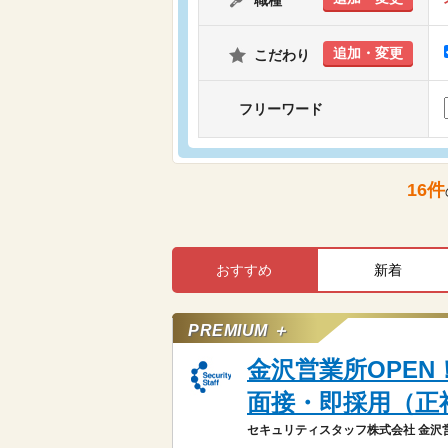
職種
追加・変更
こだわり
フリーワード
16
件
おすすめ
新着
PREMIUM ＋
金沢営業所OPE
面接・即採用（正
セキュリティスタッフ株式会社 金沢