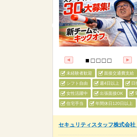
未経験者歓迎
面接交通費支給
シフト自由
週4日以上
日
女性活躍中
出張面接OK
住宅手当
年間休日120日以上
セキュリティスタッフ株式会社