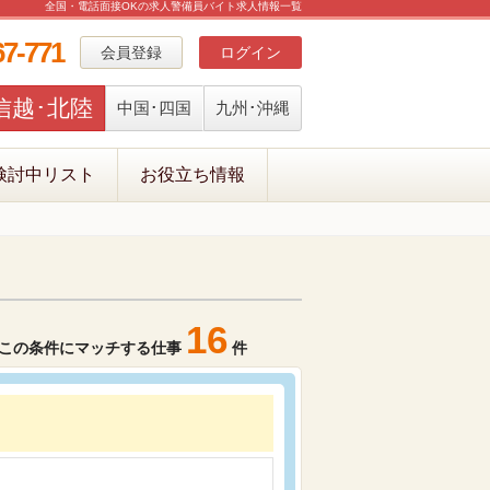
全国・電話面接OKの求人警備員バイト求人情報一覧
67-771
会員登録
ログイン
信越･北陸
中国･四国
九州･沖縄
検討中リスト
お役立ち情報
16
この条件にマッチする仕事
件