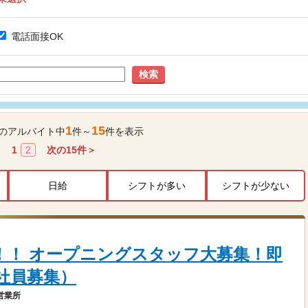
電話面接OK
検索
1
15
のアルバイト中
件～
件を表示
1
2
次の
15
件＞
日給
シフトが多い
シフトが少ない
N！！ オープニングスタッフ大募集！即
社員募集）
営業所