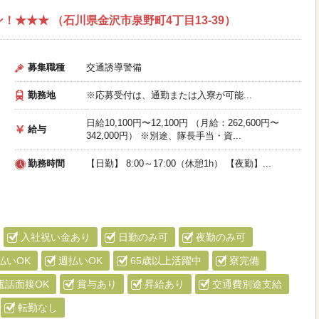
！★★★ （石川県金沢市泉野町4丁目13-39）
募集職種
交通誘導警備
勤務地
※応募受付は、通勤または入寮が可能...
日給10,100円〜12,100円 （月給：262,600円〜
給与
342,000円） ※別途、隊長手当・資...
勤務時間
【日勤】 8:00～17:00（休憩1h） 【夜勤】...
入社祝い金あり
日勤のみ可
夜勤のみ可
払いOK
週払いOK
65歳以上活躍中
寮完備
電話面接OK
賞与あり
昇給あり
交通費別途支給
転勤なし