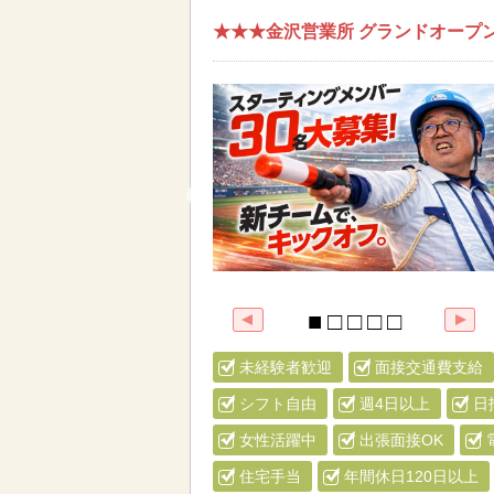
★★★金沢営業所 グランドオープン
未経験者歓迎
面接交通費支給
シフト自由
週4日以上
日
女性活躍中
出張面接OK
住宅手当
年間休日120日以上