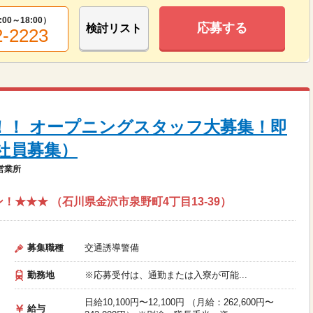
:00～18:00
）
応募する
検討リスト
2-2223
N！！ オープニングスタッフ大募集！即
社員募集）
営業所
！★★★ （石川県金沢市泉野町4丁目13-39）
募集職種
交通誘導警備
勤務地
※応募受付は、通勤または入寮が可能...
日給10,100円〜12,100円 （月給：262,600円〜
給与