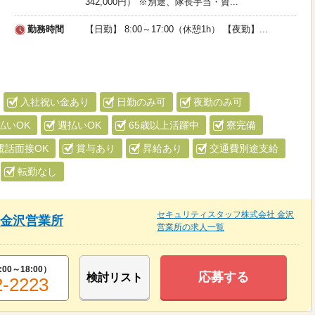
342,000円） ※別途、隊長手当・資...
勤務時間
【日勤】 8:00～17:00（休憩1h） 【夜勤】...
入社祝い金あり
日勤のみ可
夜勤のみ可
払いOK
週払いOK
65歳以上活躍中
寮完備
電話面接OK
賞与あり
昇給あり
交通費別途支給
転勤なし
セキュリティスタッフ株式会社 金沢
 金沢営業所
営業所の求人一覧
:00～18:00
）
応募する
検討リスト
2-2223