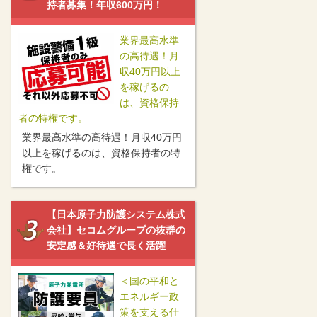
持者募集！年収600万円！
業界最高水準
の高待遇！月
収40万円以上
を稼げるの
は、資格保持
者の特権です。
業界最高水準の高待遇！月収40万円
以上を稼げるのは、資格保持者の特
権です。
【日本原子力防護システム株式
会社】セコムグループの抜群の
安定感＆好待遇で長く活躍
＜国の平和と
エネルギー政
策を支える仕