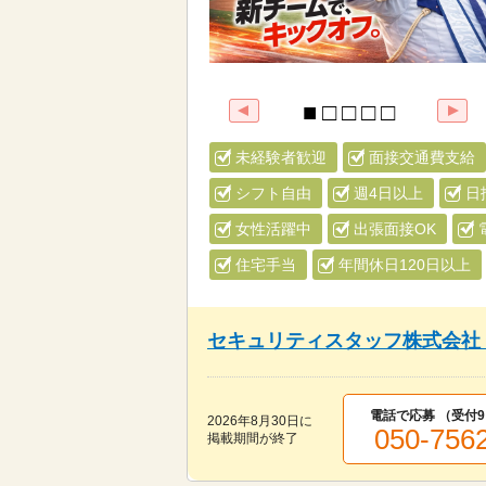
未経験者歓迎
面接交通費支給
シフト自由
週4日以上
日
女性活躍中
出張面接OK
住宅手当
年間休日120日以上
セキュリティスタッフ株式会社
電話で応募 （受付
9
2026年8月30日
に
050-756
掲載期間が終了