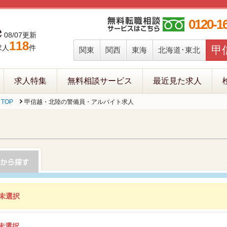
0120-1
08/07更新
118
求人
件
甲
関東
関西
東海
北海道･東北
求人特集
無料相談サービス
最近見た求人
TOP
甲信越・北陸の警備員・アルバイト求人
未選択
未選択