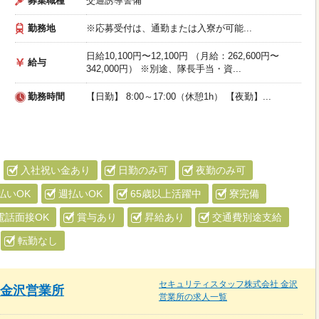
募集職種
交通誘導警備
勤務地
※応募受付は、通勤または入寮が可能...
日給10,100円〜12,100円 （月給：262,600円〜
給与
342,000円） ※別途、隊長手当・資...
勤務時間
【日勤】 8:00～17:00（休憩1h） 【夜勤】...
入社祝い金あり
日勤のみ可
夜勤のみ可
払いOK
週払いOK
65歳以上活躍中
寮完備
電話面接OK
賞与あり
昇給あり
交通費別途支給
転勤なし
セキュリティスタッフ株式会社 金沢
 金沢営業所
営業所の求人一覧