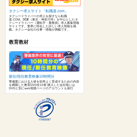
タクシー求人サイト「転職道.com」
タクシードライバーの求人を探すなら転職
道.COM。関東（東京・神奈川等）を中心としたタ
クシードライバー（運転手・乗務員）求人募集情報
サイトです。業界に特化した詳しい求人情報を掲
載。タクシー会社の仕事・情報が満載です。
教育教材
新任/現任教育映像10時間分
警備業における人材を効率よく育成するための内容
を網羅した教育DVD全10巻 購入した会社様には
DVDと別にweb視聴ページのアカウントも発行