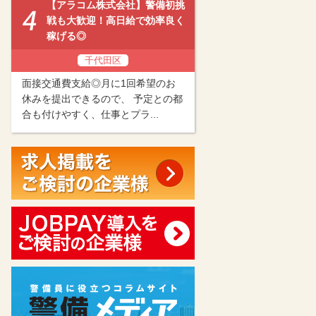
【アラコム株式会社】警備初挑
戦も大歓迎！高日給で効率良く
稼げる◎
千代田区
面接交通費支給◎月に1回希望のお
休みを提出できるので、 予定との都
合も付けやすく、仕事とプラ...