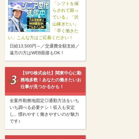
「シフトを減
らされて困っ
ている」「沢
山稼ぎたい」
「早く働きた
い」こんな方はご応募ください！
日給13,500円～／交通費全額支給／
遠方の方はWEB面接もOK！
【SPD株式会社】関東中心に勤
務地多数！あなたの働きたいお
仕事が見つかるかも！
全案件勤務地固定◎通勤方法をいち
いち調べる必要ナシ！収入も安定
し、慣れやすく働きやすいのが魅力
です♪