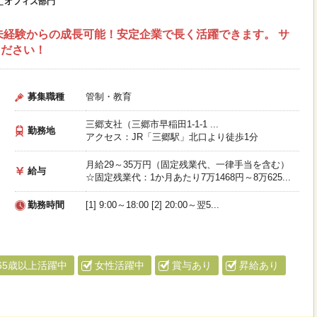
＿オフィス部門
未経験からの成長可能！安定企業で長く活躍できます。 サ
ください！
募集職種
管制・教育
三郷支社（三郷市早稲田1-1-1 ...
勤務地
アクセス：JR「三郷駅」北口より徒歩1分
月給29～35万円（固定残業代、一律手当を含む）
給与
☆固定残業代：1か月あたり7万1468円～8万625...
勤務時間
[1] 9:00～18:00 [2] 20:00～翌5...
65歳以上活躍中
女性活躍中
賞与あり
昇給あり