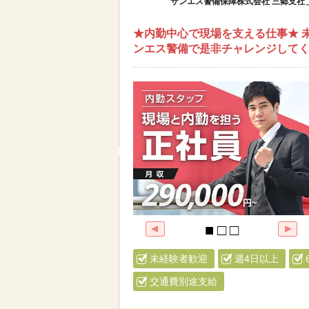
サンエス警備保障株式会社 三郷支社
★内勤中心で現場を支える仕事★ 
ンエス警備で是非チャレンジして
未経験者歓迎
週4日以上
交通費別途支給