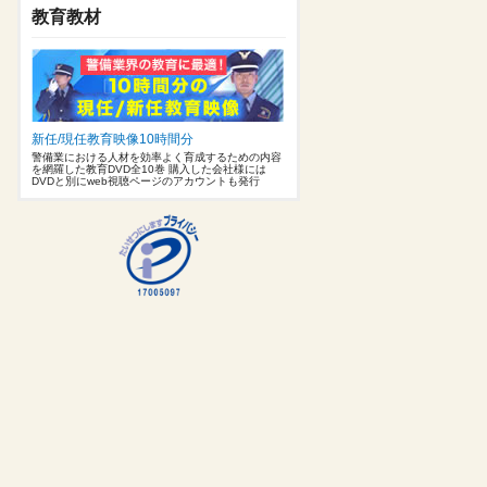
教育教材
新任/現任教育映像10時間分
警備業における人材を効率よく育成するための内容
を網羅した教育DVD全10巻 購入した会社様には
DVDと別にweb視聴ページのアカウントも発行