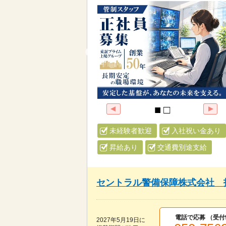
未経験者歓迎
入社祝い金あり
昇給あり
交通費別途支給
セントラル警備保障株式会社 
電話で応募 （受付
2027年5月19日
に