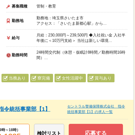
募集職種
管制・教育
勤務地：埼玉県さいたま市
勤務地
アクセス：「さいたま新都心駅」から...
月給：230,000円～239,500円 ◆入社祝い金 入社半
給与
年後に＜10万円支給＞ 当社は新しい環境...
24時間交代制（休憩・仮眠計8時間／勤務時間16時
勤務時間
間）...
当務あり
寮完備
女性活躍中
賞与あり
セントラル警備保障株式会社 指令
指令統括事業部【1】
統括事業部【1】の求人一覧
9時～18時
）
応募する
検討リスト