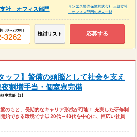
サンエス警備保障株式会社 三郷支社
郷支社＿オフィス部門
＿オフィス部門の求人一覧
8:00～20:00
）
応募する
検討リスト
2-3262
タッフ】警備の頭脳として社会を支え
深夜割増手当・個室寮完備
括事業部【1】
盤のもと、長期的なキャリア形成が可能！ 充実した研修制
開始できる環境です◎ 20代～40代を中心に、幅広い社員