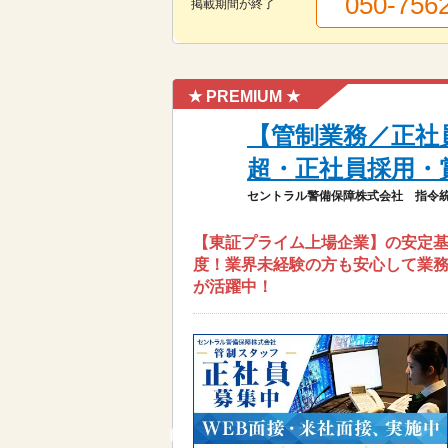
050-756
掲載期間が終了
★ PREMIUM ★
【管制業務／正社
超・正社員採用・
セントラル警備保障株式会社 指令統
【東証プライム上場企業】の安定基
度！業界未経験の方も安心して業務
が活躍中！