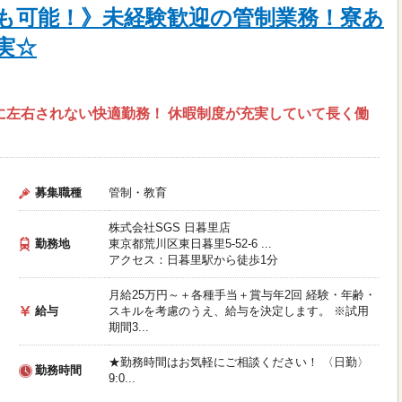
上も可能！》未経験歓迎の管制業務！寮あ
実☆
候に左右されない快適勤務！ 休暇制度が充実していて長く働
募集職種
管制・教育
株式会社SGS 日暮里店
勤務地
東京都荒川区東日暮里5-52-6 ...
アクセス：日暮里駅から徒歩1分
月給25万円～＋各種手当＋賞与年2回 経験・年齢・
給与
スキルを考慮のうえ、給与を決定します。 ※試用
期間3...
★勤務時間はお気軽にご相談ください！ 〈日勤〉
勤務時間
9:0...