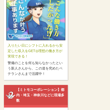
入りたい日にシフトに入れるから安
定した収入をGET◎理想の働き方が
実現できる！
警備のことを何も知らなかったとい
う新人さんから、この道を究めたベ
テランさんまで活躍中！
【ミトモコーポレーション】都
内・埼玉・神奈川などに現場多
数