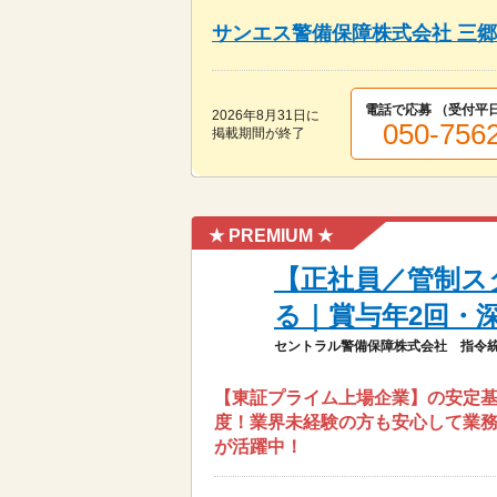
サンエス警備保障株式会社 三
電話で応募 （受付
平日
2026年8月31日
に
050-756
掲載期間が終了
★ PREMIUM ★
【正社員／管制ス
る｜賞与年2回・
セントラル警備保障株式会社 指令統
【東証プライム上場企業】の安定基
度！業界未経験の方も安心して業務
が活躍中！