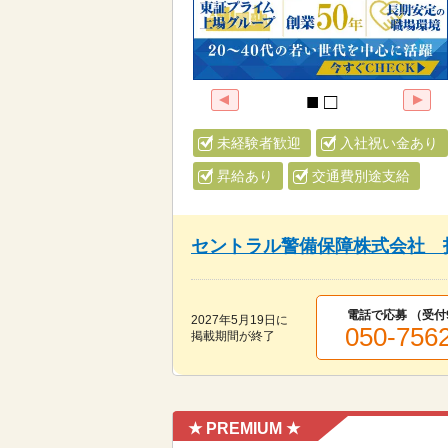
未経験者歓迎
入社祝い金あり
昇給あり
交通費別途支給
セントラル警備保障株式会社 
電話で応募 （受付
2027年5月19日
に
050-756
掲載期間が終了
★ PREMIUM ★