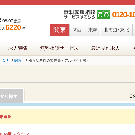
0120-1
08/07更新
6220
求人
件
関東
関西
東海
北海道･東北
求人特集
無料相談サービス
最近見た求人
TOP
関東
様々な条件の警備員・アルバイト求人
こ
未選択
内勤スタッフ