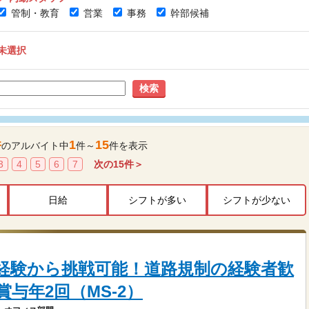
管制・教育
営業
事務
幹部候補
未選択
検索
件
1
15
のアルバイト中
件～
件を表示
3
4
5
6
7
次の
15
件＞
日給
シフトが多い
シフトが少ない
経験から挑戦可能！道路規制の経験者歓
賞与年2回（MS-2）