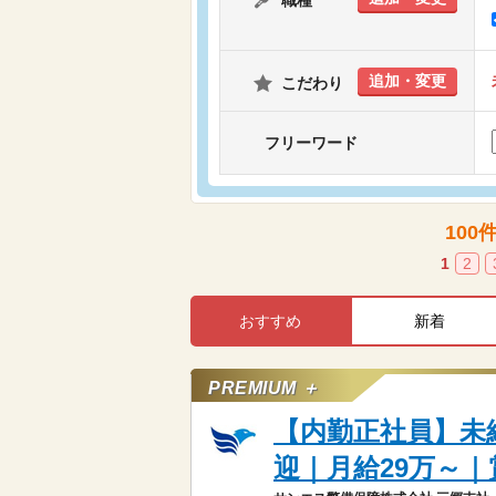
職種
追加・変更
こだわり
フリーワード
100
1
2
おすすめ
新着
PREMIUM ＋
【内勤正社員】未
迎｜月給29万～｜