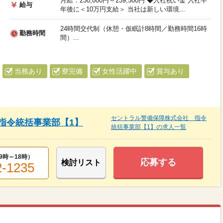
月給：230,000円～239,500円 ◆入社祝い金 入社半
給与
年後に＜10万円支給＞ 当社は新しい環境...
24時間交代制（休憩・仮眠計8時間／勤務時間16時
勤務時間
間）...
当務あり
寮完備
女性活躍中
賞与あり
セントラル警備保障株式会社 指令
指令統括事業部【1】
統括事業部【1】の求人一覧
9時～18時
）
応募する
検討リスト
2-1235