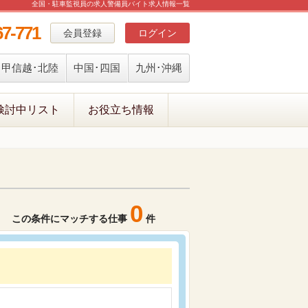
全国・駐車監視員の求人警備員バイト求人情報一覧
67-771
会員登録
ログイン
甲信越･北陸
中国･四国
九州･沖縄
検討中リスト
お役立ち情報
0
この条件にマッチする仕事
件