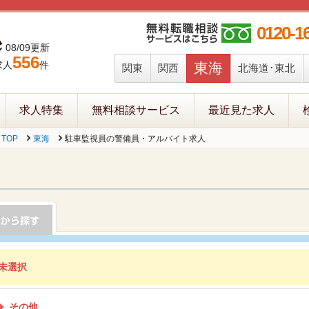
0120-1
08/09更新
556
求人
件
東海
関東
関西
北海道･東北
求人特集
無料相談サービス
最近見た求人
TOP
東海
駐車監視員の警備員・アルバイト求人
未選択
その他