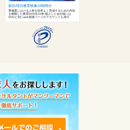
新任/現任教育映像10時間分
警備業における人材を効率よく育成するための内容
を網羅した教育DVD全10巻 購入した会社様には
DVDと別にweb視聴ページのアカウントも発行