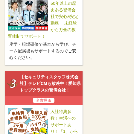
50年以上の歴
史ある警備会
社で安心&安定
勤務！ 未経験
から万全の教
育体制でサポート！
座学・現場研修で基本から学び、チ
ーム配属後もサポートするのでご安
心ください。
【セキュリティスタッフ株式会
社】テレビCMも放映中！愛知県
トップクラスの警備会社！
名古屋市
入社特典多
数！生活への
サポートあ
り！「1」から