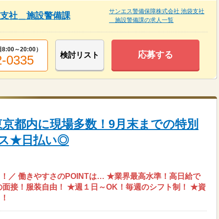
サンエス警備保障株式会社 池袋支社
袋支社＿施設警備課
＿施設警備課の求人一覧
8:00～20:00
）
応募する
検討リスト
2-0335
東京都内に現場多数！9月末までの特別
ス★日払い◎
／ 働きやすさのPOINTは… ★業界最高水準！高日給で
の面接！服装自由！ ★週１日～OK！毎週のシフト制！ ★資
リ！