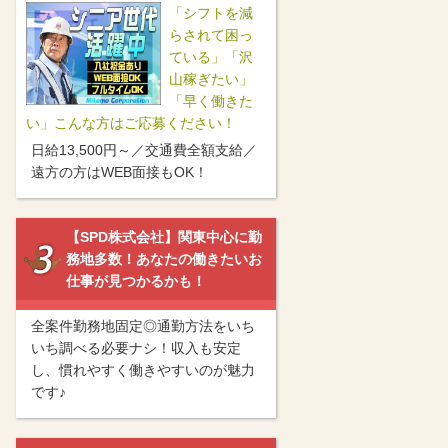
「シフトを減
らされて困っ
ている」「沢
山稼ぎたい」
「早く働きた
い」こんな方はご応募ください！
日給13,500円～／交通費全額支給／
遠方の方はWEB面接もOK！
【SPD株式会社】関東中心に勤
務地多数！あなたの働きたいお
仕事が見つかるかも！
全案件勤務地固定◎通勤方法をいち
いち調べる必要ナシ！収入も安定
し、慣れやすく働きやすいのが魅力
です♪