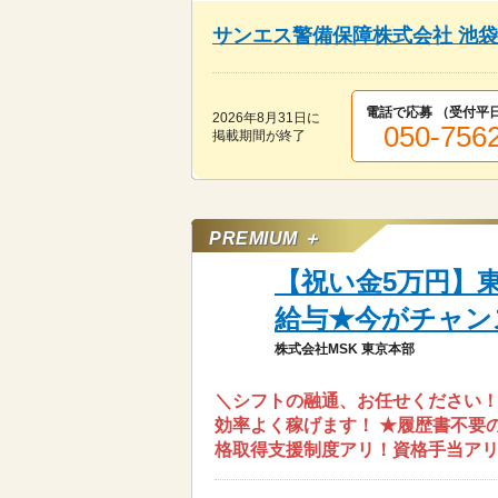
サンエス警備保障株式会社 池
電話で応募 （受付
平日
2026年8月31日
に
050-756
掲載期間が終了
PREMIUM ＋
【祝い金5万円】
給与★今がチャン
株式会社MSK 東京本部
＼シフトの融通、お任せください！！
効率よく稼げます！ ★履歴書不要
格取得支援制度アリ！資格手当ア