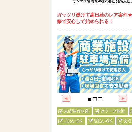
サンエス警備保障株式会社 池袋支社
ガッツリ働けて高日給のレア案件★
修で安心して始められる！
未経験者歓迎
Ｗワーク歓迎
日払いOK
週払いOK
女性