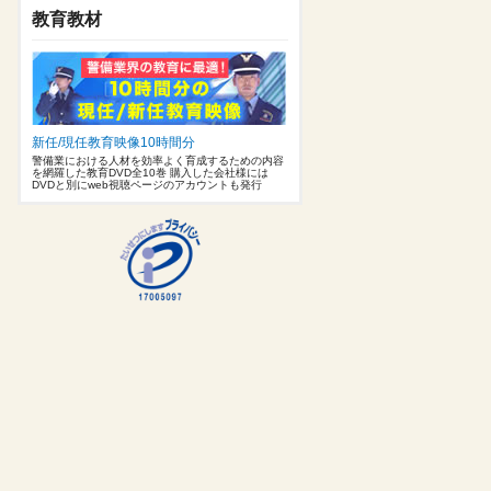
教育教材
新任/現任教育映像10時間分
警備業における人材を効率よく育成するための内容
を網羅した教育DVD全10巻 購入した会社様には
DVDと別にweb視聴ページのアカウントも発行