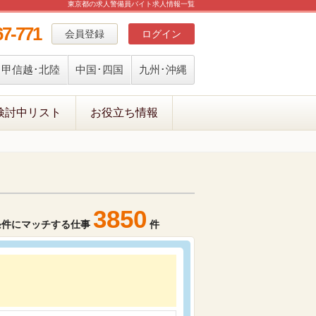
東京都の求人警備員バイト求人情報一覧
67-771
会員登録
ログイン
甲信越･北陸
中国･四国
九州･沖縄
検討中リスト
お役立ち情報
3850
条件にマッチする仕事
件