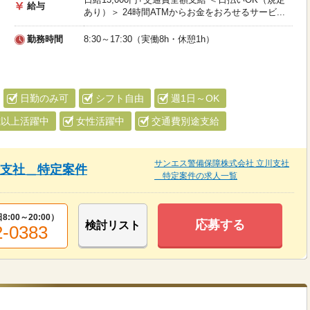
給与
あり）＞ 24時間ATMからお金をおろせるサービ...
勤務時間
8:30～17:30（実働8h・休憩1h）
日勤のみ可
シフト自由
週1日～OK
歳以上活躍中
女性活躍中
交通費別途支給
サンエス警備保障株式会社 立川支社
川支社＿特定案件
＿特定案件の求人一覧
8:00～20:00
）
応募する
検討リスト
2-0383