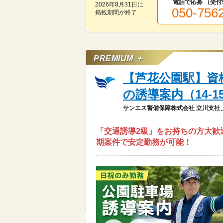
電話で応募 （受付
2026年8月31日
に
050-756
掲載期間が終了
PREMIUM ＋
【芦花公園駅】資
の誘導案内（14-1
サンエス警備保障株式会社 立川支社
「交通誘導2級」をお持ちの方大歓
期案件で安定勤務が可能！