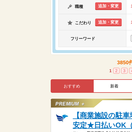
追加・変更
職種
追加・変更
こだわり
フリーワード
3850
1
2
3
おすすめ
新着
PREMIUM ＋
【商業施設の駐車
安定★日払いOK（2