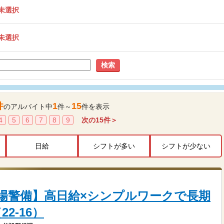
未選択
未選択
検索
件
1
15
のアルバイト中
件～
件を表示
4
5
6
7
8
9
次の
15
件＞
日給
シフトが多い
シフトが少ない
場警備】高日給×シンプルワークで長期
2-16）