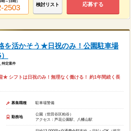
9時～18時
）
応募する
検討リスト
2-2503
格を活かそう★日祝のみ！公園駐車場
5）
＿特定案件
迎★ シフトは日祝のみ！無理なく働ける！ 約1年間続く長
募集職種
駐車場警備
公園（世田谷区粕谷）
勤務地
アクセス：芦花公園駅、八幡山駅
日給13,000円+交通費全額支給 ＜日払いOK（規定