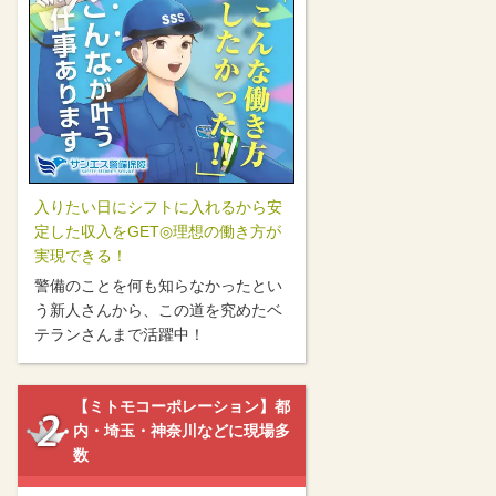
入りたい日にシフトに入れるから安
定した収入をGET◎理想の働き方が
実現できる！
警備のことを何も知らなかったとい
う新人さんから、この道を究めたベ
テランさんまで活躍中！
【ミトモコーポレーション】都
内・埼玉・神奈川などに現場多
数