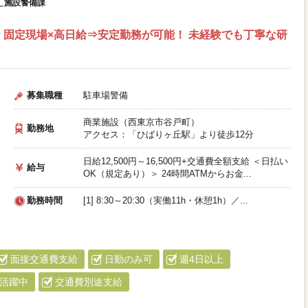
＿施設警備課
 固定現場×高日給⇒安定勤務が可能！ 未経験でも丁寧な研
募集職種
駐車場警備
商業施設（西東京市谷戸町）
勤務地
アクセス：「ひばりヶ丘駅」より徒歩12分
日給12,500円～16,500円+交通費全額支給 ＜日払い
給与
OK（規定あり）＞ 24時間ATMからお金...
勤務時間
[1] 8:30～20:30（実働11h・休憩1h）／...
面接交通費支給
日勤のみ可
週4日以上
活躍中
交通費別途支給