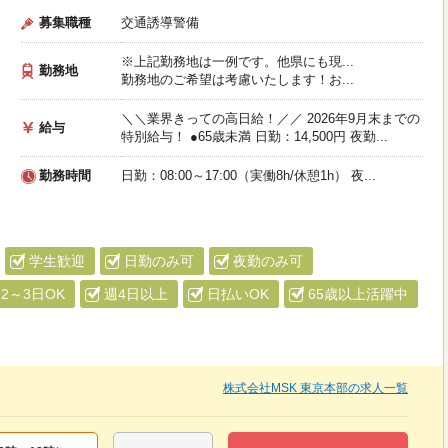
募集職種
交通誘導警備
※上記勤務地は一例です。他県にも現...
勤務地
勤務地のご希望は考慮いたします！お...
＼＼業界きっての高日給！／／ 2026年9月末までの
給与
特別給与！ ●65歳未満 日勤：14,500円 夜勤...
勤務時間
日勤：08:00～17:00（実働8h/休憩1h） 夜...
学生歓迎
日勤のみ可
夜勤のみ可
2～3日OK
週4日以上
日払いOK
65歳以上活躍中
株式会社MSK 東京本部の求人一覧