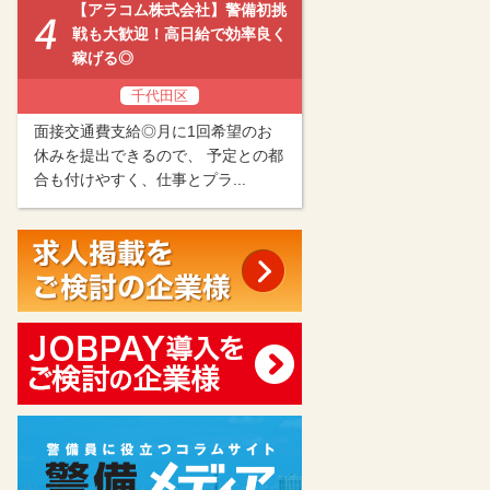
【アラコム株式会社】警備初挑
戦も大歓迎！高日給で効率良く
稼げる◎
千代田区
面接交通費支給◎月に1回希望のお
休みを提出できるので、 予定との都
合も付けやすく、仕事とプラ...