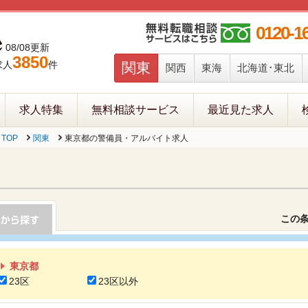
0120-1
08/08更新
3850
求人
件
関東
関西
東海
北海道･東北
求人特集
無料相談サービス
最近見た求人
TOP
関東
東京都の警備員・アルバイト求人
この
東京都
23区
23区以外