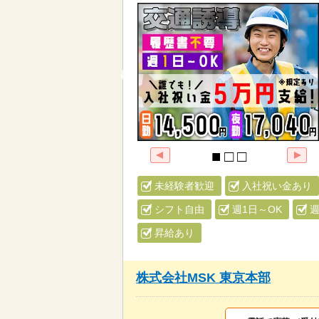
未経験者歓迎
入社祝い金あり
シフト自由
週1日～OK
週
昇給あり
株式会社MSK 東京本部