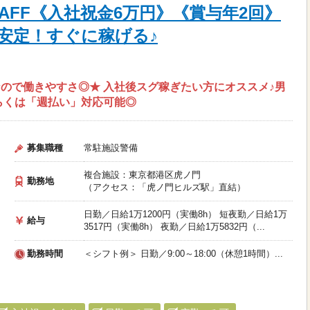
AFF《入社祝金6万円》《賞与年2回》
安定！すぐに稼げる♪
ので働きやすさ◎★ 入社後スグ稼ぎたい方にオススメ♪男
らくは「週払い」対応可能◎
募集職種
常駐施設警備
複合施設：東京都港区虎ノ門
勤務地
（アクセス：「虎ノ門ヒルズ駅」直結）
日勤／日給1万1200円（実働8h） 短夜勤／日給1万
給与
3517円（実働8h） 夜勤／日給1万5832円（...
勤務時間
＜シフト例＞ 日勤／9:00～18:00（休憩1時間）...