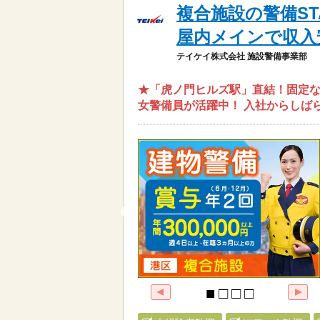
複合施設の警備ST
屋内メインで収入
テイケイ株式会社 施設警備事業部
★「虎ノ門ヒルズ駅」直結！固定な
女警備員が活躍中！ 入社からしば