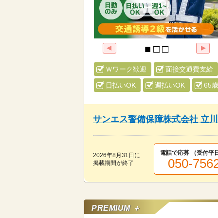
Ｗワーク歓迎
面接交通費支給
日払いOK
週払いOK
65
サンエス警備保障株式会社 立
電話で応募 （受付
平日
2026年8月31日
に
050-756
掲載期間が終了
PREMIUM ＋