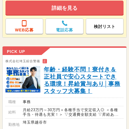
詳細を見る
検討リスト
WEB応募
電話応募
PICK UP
株式会社埼玉綜合警備
正
年齢・経験不問！寮付き＆
正社員で安心スタートでき
る環境！昇給賞与あり│事務
スタッフ大募集！
職種
事務
月給23万円～30万円＋各種手当で安定収入◎ ＜各種
給料
手当・待遇も充実！＞ ▽交通費全額支給 ▽昇給あ...
埼玉県越谷市
勤務地