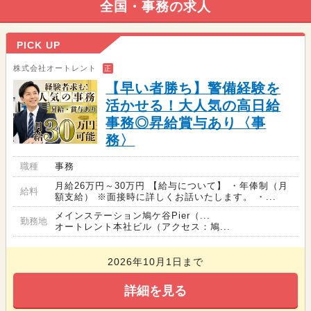
全国・事務の求人
PICK UP
株式会社オートレント
正
【早い者勝ち】警備経験を
活かせる！大人気の高日給
事務◎昇給賞与あり〈事
務〉
職種
事務
月給26万円～30万円 【給与について】 ・年俸制（月
給料
額支給） ※面接時に詳しくお話いたします。 ・...
メインステーション鳩ケ谷Pier（...
勤務地
オートレント本社ビル（アクセス：鳩...
2026年10月1日まで
詳細を見る