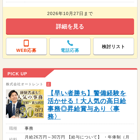
2026年10月27日まで
詳細を見る
検討リスト
WEB応募
電話応募
PICK UP
株式会社オートレント
正
【早い者勝ち】警備経験を
活かせる！大人気の高日給
事務◎昇給賞与あり〈事
務〉
職種
事務
月給26万円～30万円 【給与について】 ・年俸制（月
給料