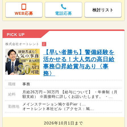
検討リスト
WEB応募
電話応募
PICK UP
株式会社オートレント
正
【早い者勝ち】警備経験を
活かせる！大人気の高日給
事務◎昇給賞与あり〈事
務〉
職種
事務
月給26万円～30万円 【給与について】 ・年俸制（月
給料
額支給） ※面接時に詳しくお話いたします。 ・...
メインステーション鳩ケ谷Pier（...
勤務地
オートレント本社ビル（アクセス：鳩...
2026年10月1日まで