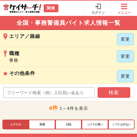
関東
ログイン
メニュー
全国・事務警備員バイト求人情報一覧
エリア／路線
変更
職種
変更
事務
その他条件
変更
検索
4件
1～4件を表示
おすすめ
新着
日給
シフトが多い
シフトが少ない