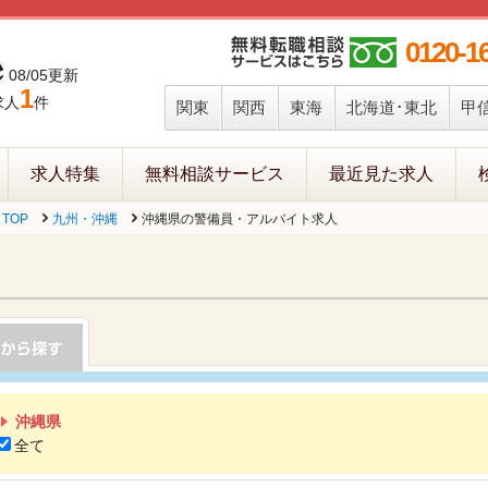
0120-1
08/05更新
1
求人
件
関東
関西
東海
北海道･東北
甲
求人特集
無料相談サービス
最近見た求人
TOP
九州・沖縄
沖縄県の警備員・アルバイト求人
沖縄県
全て