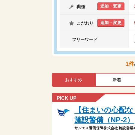
追加・変更
職種
追加・変更
こだわり
フリーワード
1
件
おすすめ
新着
PICK UP
【住まいの心配な
施設警備（NP-2）
サンエス警備保障株式会社 施設営業