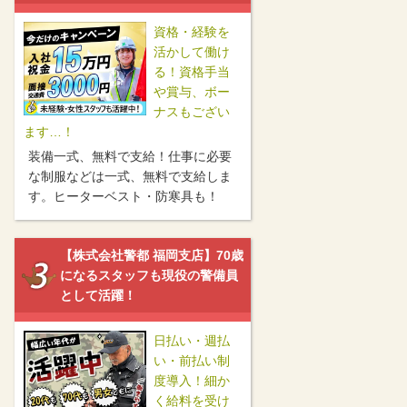
資格・経験を
活かして働け
る！資格手当
や賞与、ボー
ナスもござい
ます…！
装備一式、無料で支給！仕事に必要
な制服などは一式、無料で支給しま
す。ヒーターベスト・防寒具も！
【株式会社警都 福岡支店】70歳
になるスタッフも現役の警備員
として活躍！
日払い・週払
い・前払い制
度導入！細か
く給料を受け