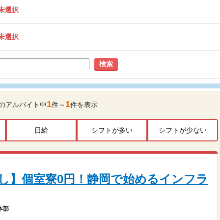
未選択
未選択
検索
1
1
のアルバイト中
件～
件を表示
日給
シフトが多い
シフトが少ない
し】個室寮0円！静岡で始めるインフラ
本部