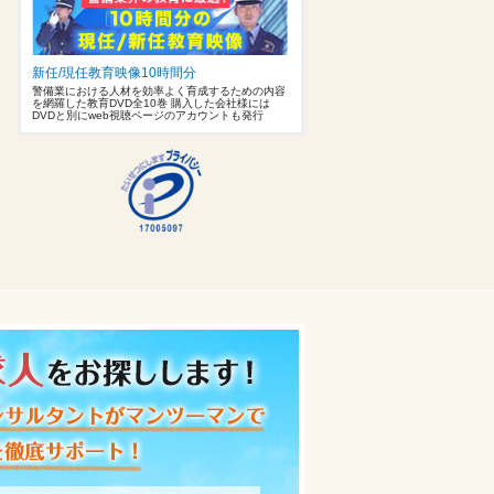
新任/現任教育映像10時間分
警備業における人材を効率よく育成するための内容
を網羅した教育DVD全10巻 購入した会社様には
DVDと別にweb視聴ページのアカウントも発行