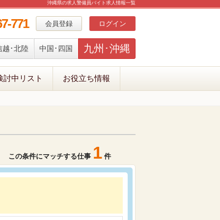
沖縄県の求人警備員バイト求人情報一覧
67-771
会員登録
ログイン
九州･沖縄
信越･北陸
中国･四国
検討中リスト
お役立ち情報
1
この条件にマッチする仕事
件