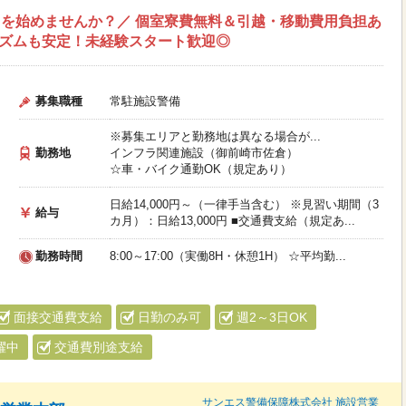
を始めませんか？／ 個室寮費無料＆引越・移動費用負担あ
リズムも安定！未経験スタート歓迎◎
募集職種
常駐施設警備
※募集エリアと勤務地は異なる場合が...
勤務地
インフラ関連施設（御前崎市佐倉）
☆車・バイク通勤OK（規定あり）
日給14,000円～（一律手当含む） ※見習い期間（3
給与
カ月）：日給13,000円 ■交通費支給（規定あ...
勤務時間
8:00～17:00（実働8H・休憩1H） ☆平均勤...
面接交通費支給
日勤のみ可
週2～3日OK
躍中
交通費別途支給
サンエス警備保障株式会社 施設営業