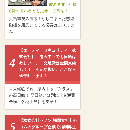
取れます♪ 年齢
で諦めている方も是非ご応募を！
人柄重視の選考！かしこまった志望
動機を用意してくる必要はありませ
ん！
【エーティーセキュリティー株
式会社】「雨天中止でも日給は
欲しい…」「交通費は全額支給
して！」そんな願い、ここなら
全部叶います！
▽未経験でも「県内トップクラス」
の高日給！ ▽日給とは別に【交通費
全額・各種手当】を支給！
【株式会社セノン 福岡支社】セ
コムのグループ企業で福利厚生