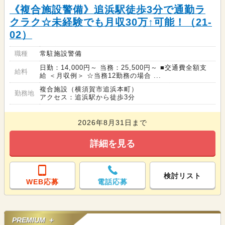
《複合施設警備》追浜駅徒歩3分で通勤ラ
クラク☆未経験でも月収30万↑可能！（21-
02）
職種
常駐施設警備
日勤：14,000円～ 当務：25,500円～ ■交通費全額支
給料
給 ＜月収例＞ ☆当務12勤務の場合 ...
複合施設（横須賀市追浜本町）
勤務地
アクセス：追浜駅から徒歩3分
2026年8月31日まで
詳細を見る
検討リスト
WEB応募
電話応募
PREMIUM ＋