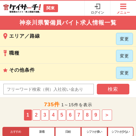
関東
ログイン
メニュー
神奈川県警備員バイト求人情報一覧
エリア／路線
変更
職種
変更
その他条件
変更
検索
735件
1～15件を表示
1
2
3
4
5
6
7
8
9
＞
おすすめ
新着
日給
シフトが多い
シフトが少ない