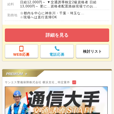
日給12,000円～ ▼交通誘導検定2級資格者 日給
給料
13,000円～ 更に…資格者配置路線現場でのお...
☆都内を中心に神奈川・千葉・埼玉な...
勤務地
☆現場へは直行直帰OK
詳細を見る
検討リスト
WEB応募
電話応募
PREMIUM ＋
サンエス警備保障株式会社 横浜支社＿特定案件
バ