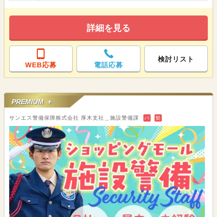
詳細を見る
検討リスト
WEB応募
電話応募
PREMIUM ＋
サンエス警備保障株式会社 厚木支社＿施設警備課
バ
契