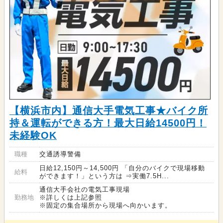
【横浜市内】通信大手電気工事★バイク所
持＆運転ができる方！最大日給14500円！
未経験OK
職種
交通誘導警備
日給12,150円～14,500円 「自分のバイクで現場移動
給料
ができます！」という方は ⇒実働7.5H...
通信大手会社の電気工事現場
勤務地
※詳しくは上記参照
※固定の集合場所から現場へ向かいます。