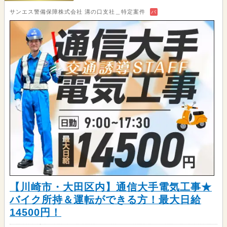
サンエス警備保障株式会社 溝の口支社＿特定案件
バ
【川崎市・大田区内】通信大手電気工事★
バイク所持＆運転ができる方！最大日給
14500円！