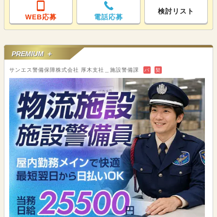
検討リスト
WEB応募
電話応募
PREMIUM ＋
サンエス警備保障株式会社 厚木支社＿施設警備課
バ
契