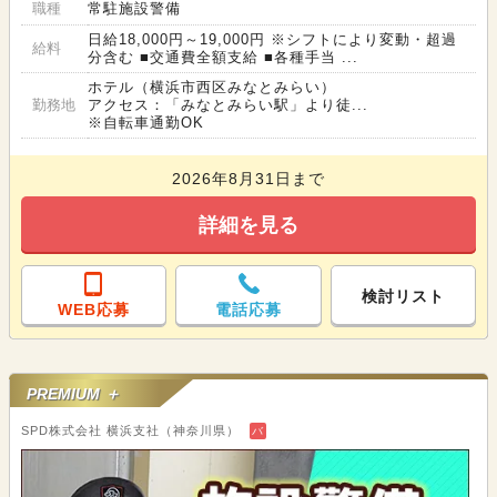
職種
常駐施設警備
日給18,000円～19,000円 ※シフトにより変動・超過
給料
分含む ■交通費全額支給 ■各種手当 ...
ホテル（横浜市西区みなとみらい）
勤務地
アクセス：「みなとみらい駅」より徒...
※自転車通勤OK
2026年8月31日まで
詳細を見る
検討リスト
WEB応募
電話応募
PREMIUM ＋
SPD株式会社 横浜支社（神奈川県）
バ