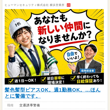
ヒューマンセキュリティ株式会社 横浜営業所
バ
髪色髪型ピアスOK。週1勤務OK。…ほん
とに警備です。
職種
交通誘導警備