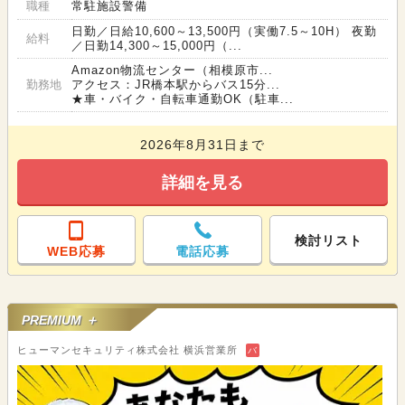
職種
常駐施設警備
日勤／日給10,600～13,500円（実働7.5～10H） 夜勤
給料
／日勤14,300～15,000円（...
Amazon物流センター（相模原市...
勤務地
アクセス：JR橋本駅からバス15分...
★車・バイク・自転車通勤OK（駐車...
2026年8月31日まで
詳細を見る
検討リスト
WEB応募
電話応募
PREMIUM ＋
ヒューマンセキュリティ株式会社 横浜営業所
バ