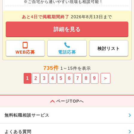
※ご自宅から通いやすい現場も相談可能！
あと
4
日で掲載期間終了
2026年8月13日まで
詳細を見る
検討リスト
WEB応募
電話応募
735件
1～15件を表示
1
2
3
4
5
6
7
8
9
＞
ページTOPへ
無料転職相談サービス
よくある質問