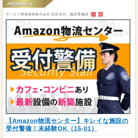
PREMIUM ＋
サンエス警備保障株式会社 町田支社＿施設警備課
バ
契
【Amazon物流センター】キレイな施設の
受付警備！未経験OK（15-01）