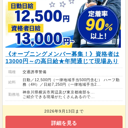
《オープニングメンバー募集！》資格者は
13000円～の高日給★年間通じて現場あり
職種
交通誘導警備
日勤／12,500円（一律地域手当500円含む） ハーフ勤
給料
務（4H）／日給7,250円（一律地域手当2...
神奈川県横浜市周辺及び東京都南部を...
勤務地
ご紹介できる現場がたくさんあるので...
2026年9月13日まで
詳細を見る