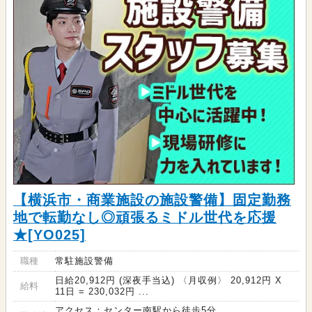
【横浜市・商業施設の施設警備】固定勤務
地で転勤なし◎頑張るミドル世代を応援
★[YO025]
職種
常駐施設警備
日給20,912円 (深夜手当込) 〈月収例〉 20,912円 X
給料
11日 = 230,032円 ...
アクセス：センター南駅から徒歩5分