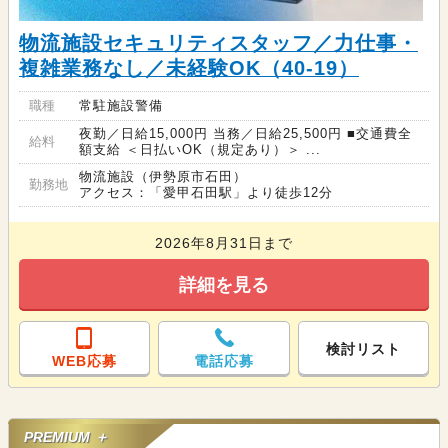
物流施設セキュリティスタッフ／力仕事・
複雑業務なし／未経験OK（40-19）
職種
常駐施設警備
夜勤／日給15,000円 当務／日給25,500円 ■交通費全
給料
額支給 ＜日払いOK（規定あり）＞ ...
物流施設（伊勢原市石田）
勤務地
アクセス：「愛甲石田駅」より徒歩12分
2026年8月31日まで
詳細を見る
検討リスト
WEB応募
電話応募
PREMIUM ＋