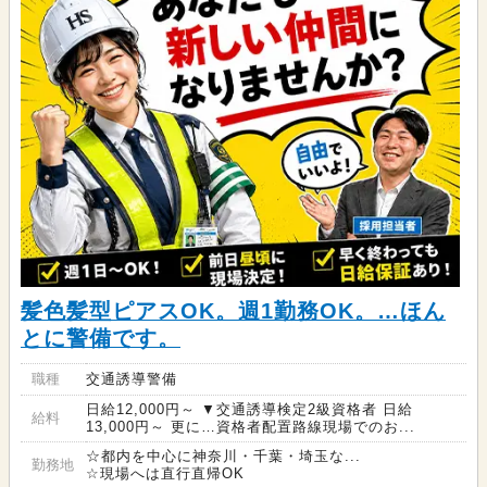
髪色髪型ピアスOK。週1勤務OK。…ほん
とに警備です。
職種
交通誘導警備
日給12,000円～ ▼交通誘導検定2級資格者 日給
給料
13,000円～ 更に…資格者配置路線現場でのお...
☆都内を中心に神奈川・千葉・埼玉な...
勤務地
☆現場へは直行直帰OK