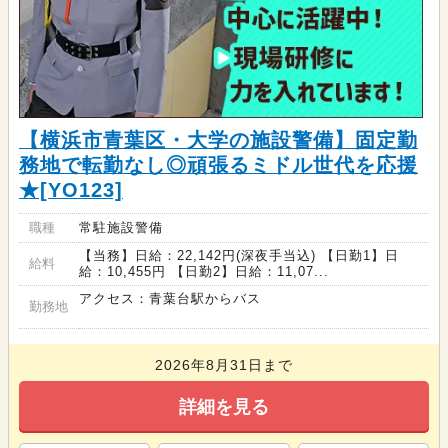
【横浜市青葉区・大学の施設警備】固定勤
務地で転勤なし◎頑張るミドル世代を応援
★[YO123]
職種
常駐施設警備
【当務】日給：22,142円(深夜手当込) 【日勤1】日
給料
給：10,455円 【日勤2】日給：11,07...
アクセス：青葉台駅からバス
勤務地
2026年8月31日まで
詳細を見る