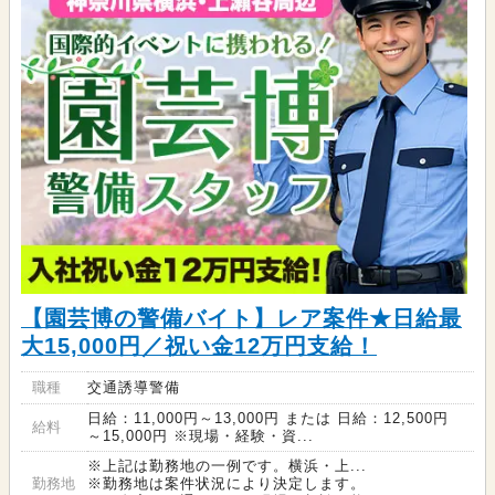
【園芸博の警備バイト】レア案件★日給最
大15,000円／祝い金12万円支給！
職種
交通誘導警備
日給：11,000円～13,000円 または 日給：12,500円
給料
～15,000円 ※現場・経験・資...
※上記は勤務地の一例です。横浜・上...
勤務地
※勤務地は案件状況により決定します。