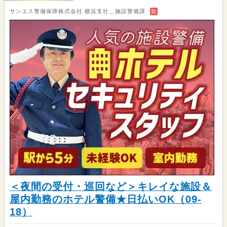
サンエス警備保障株式会社 横浜支社＿施設警備課
契
＜夜間の受付・巡回など＞キレイな施設＆
屋内勤務のホテル警備★日払いOK（09-
18）