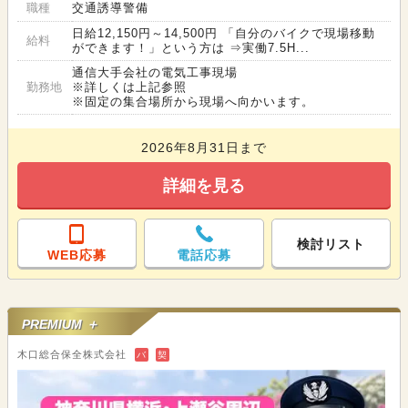
職種
交通誘導警備
日給12,150円～14,500円 「自分のバイクで現場移動
給料
ができます！」という方は ⇒実働7.5H...
通信大手会社の電気工事現場
勤務地
※詳しくは上記参照
※固定の集合場所から現場へ向かいます。
2026年8月31日まで
詳細を見る
検討リスト
WEB応募
電話応募
PREMIUM ＋
木口総合保全株式会社
バ
契