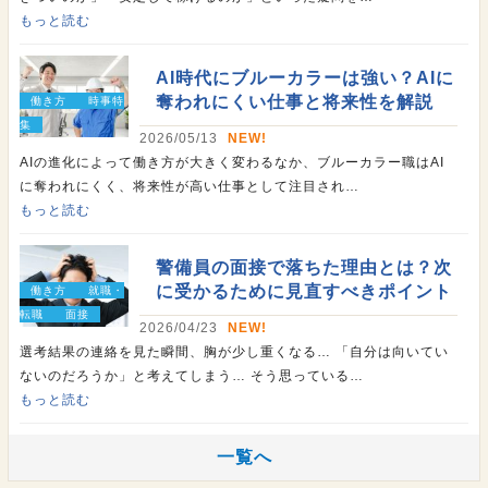
もっと読む
AI時代にブルーカラーは強い？AIに
奪われにくい仕事と将来性を解説
働き方
時事特
集
2026/05/13
NEW!
AIの進化によって働き方が大きく変わるなか、ブルーカラー職はAI
に奪われにくく、将来性が高い仕事として注目され…
もっと読む
警備員の面接で落ちた理由とは？次
に受かるために見直すべきポイント
働き方
就職・
転職
面接
2026/04/23
NEW!
選考結果の連絡を見た瞬間、胸が少し重くなる… 「自分は向いてい
ないのだろうか」と考えてしまう… そう思っている…
もっと読む
一覧へ