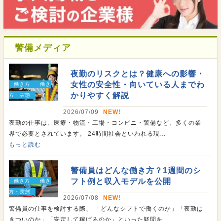
警備メディア
夜勤のリスクとは？健康への影響・
女性の安全性・向いている人までわ
働き方
働き
かりやすく解説
方・実態
2026/07/09
NEW!
夜勤の仕事は、医療・物流・工場・コンビニ・警備など、多くの業
界で必要とされています。 24時間社会といわれる現…
もっと読む
警備員はどんな働き方？1週間のシ
フト例と収入モデルを公開
働き方
働き
方・実態
2026/07/08
NEW!
警備員の仕事を検討する際、 「どんなシフトで働くのか」「夜勤は
きついのか」「安定して稼げるのか」といった疑問を…