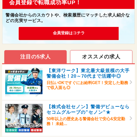
会員登録で転職成功率UP！
警備会社からのスカウトや、検索履歴にマッチした求人紹介な
どの充実サービス。
会員登録はコチラ
注目の5求人
オススメの求人
【東洋ワーク】東北最大級規模の大手
警備会社！20～70代まで活躍中◎
日払いOKですぐにお給料GET！安定した勤務
で収入面も◎
【株式会社セノン】警備デビューなら
セコムグループの”セノン”★
50年以上の歴史ある警備会社で安心&安定勤
務！ 未経...