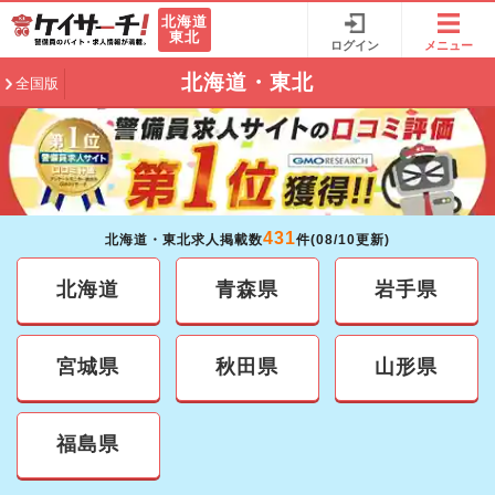
北海道
東北
ログイン
メニュー
北海道・東北
全国版
431
北海道・東北求人掲載数
件(08/10更新)
北海道
青森県
岩手県
宮城県
秋田県
山形県
福島県