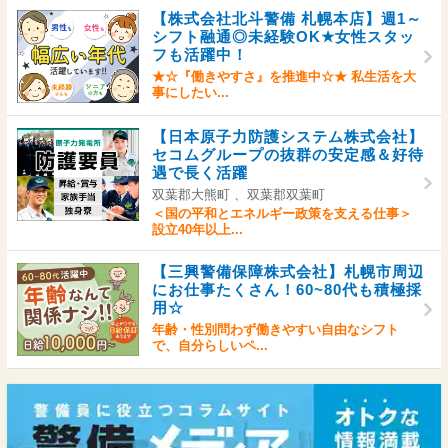
【株式会社北斗警備 札幌本店】週1～
シフト融通◎未経験OK★女性スタッ
フも活躍中！
★☆『働きやすさ』を推進中☆★ 私生活を大
事にしたい...
【日本原子力防護システム株式会社】
セコムグループの抜群の安定感＆好待
遇で長く活躍
双葉郡大熊町 、双葉郡双葉町
＜国の平和とエネルギー政策を支える仕事＞
設立40年以上...
【三興警備保障株式会社】札幌市周辺
にお仕事たくさん！60~80代も積極採
用☆
年齢・性別問わず働きやすい自由なシフト
で、自分らしいペ...