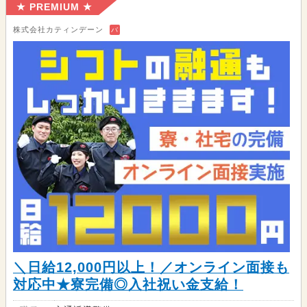
★ PREMIUM ★
株式会社カティンデーン
バ
＼日給12,000円以上！／オンライン面接も
対応中★寮完備◎入社祝い金支給！