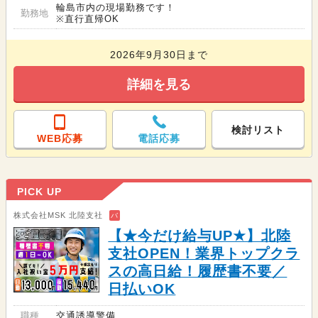
輪島市内の現場勤務です！
勤務地
※直行直帰OK
2026年9月30日まで
詳細を見る
検討リスト
WEB応募
電話応募
PICK UP
株式会社MSK 北陸支社
バ
【★今だけ給与UP★】北陸
支社OPEN！業界トップクラ
スの高日給！履歴書不要／
日払いOK
職種
交通誘導警備