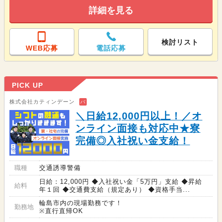
詳細を見る
検討リスト
WEB応募
電話応募
PICK UP
株式会社カティンデーン
バ
＼日給12,000円以上！／オ
ンライン面接も対応中★寮
完備◎入社祝い金支給！
職種
交通誘導警備
日給：12,000円 ◆入社祝い金「5万円」支給 ◆昇給
給料
年１回 ◆交通費支給（規定あり） ◆資格手当...
輪島市内の現場勤務です！
勤務地
※直行直帰OK