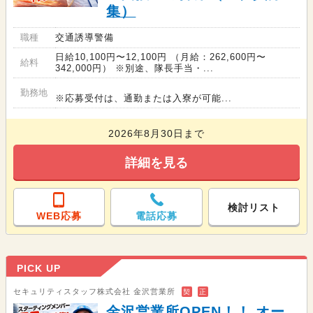
集）
職種
交通誘導警備
日給10,100円〜12,100円 （月給：262,600円〜
給料
342,000円） ※別途、隊長手当・...
勤務地
※応募受付は、通勤または入寮が可能...
2026年8月30日まで
詳細を見る
検討リスト
WEB応募
電話応募
PICK UP
セキュリティスタッフ株式会社 金沢営業所
契
正
金沢営業所OPEN！！ オー