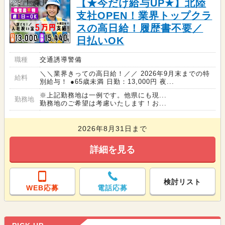
【★今だけ給与UP★】北陸
支社OPEN！業界トップクラ
スの高日給！履歴書不要／
日払いOK
職種
交通誘導警備
＼＼業界きっての高日給！／／ 2026年9月末までの特
給料
別給与！ ●65歳未満 日勤：13,000円 夜...
※上記勤務地は一例です。他県にも現...
勤務地
勤務地のご希望は考慮いたします！お...
2026年8月31日まで
詳細を見る
検討リスト
WEB応募
電話応募