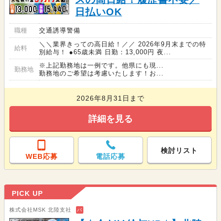
日払いOK
職種
交通誘導警備
＼＼業界きっての高日給！／／ 2026年9月末までの特
給料
別給与！ ●65歳未満 日勤：13,000円 夜...
※上記勤務地は一例です。他県にも現...
勤務地
勤務地のご希望は考慮いたします！お...
2026年8月31日まで
詳細を見る
検討リスト
WEB応募
電話応募
PICK UP
株式会社MSK 北陸支社
バ