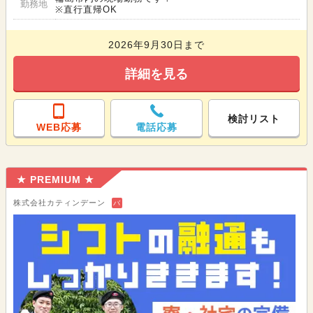
勤務地
※直行直帰OK
2026年9月30日まで
詳細を見る
検討リスト
WEB応募
電話応募
★ PREMIUM ★
株式会社カティンデーン
バ