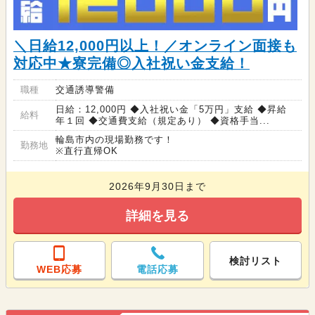
＼日給12,000円以上！／オンライン面接も
対応中★寮完備◎入社祝い金支給！
職種
交通誘導警備
日給：12,000円 ◆入社祝い金「5万円」支給 ◆昇給
給料
年１回 ◆交通費支給（規定あり） ◆資格手当...
輪島市内の現場勤務です！
勤務地
※直行直帰OK
2026年9月30日まで
詳細を見る
検討リスト
WEB応募
電話応募