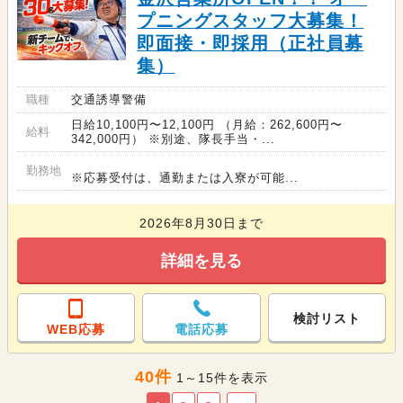
プニングスタッフ大募集！
即面接・即採用（正社員募
集）
職種
交通誘導警備
日給10,100円〜12,100円 （月給：262,600円〜
給料
342,000円） ※別途、隊長手当・...
勤務地
※応募受付は、通勤または入寮が可能...
2026年8月30日まで
詳細を見る
検討リスト
WEB応募
電話応募
40件
1～15件を表示