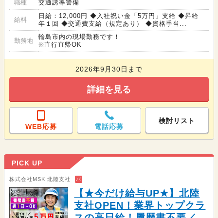
職種
交通誘導警備
日給：12,000円 ◆入社祝い金「5万円」支給 ◆昇給
給料
年１回 ◆交通費支給（規定あり） ◆資格手当...
輪島市内の現場勤務です！
勤務地
※直行直帰OK
2026年9月30日まで
詳細を見る
検討リスト
WEB応募
電話応募
PICK UP
株式会社MSK 北陸支社
バ
【★今だけ給与UP★】北陸
支社OPEN！業界トップクラ
スの高日給！履歴書不要／