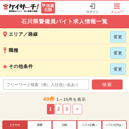
甲信越
北陸
ログイン
メニュー
石川県警備員バイト求人情報一覧
エリア／路線
変更
職種
変更
その他条件
変更
検索
40件
1～15件を表示
1
2
3
＞
おすすめ
新着
日給
シフトが多い
シフトが少ない