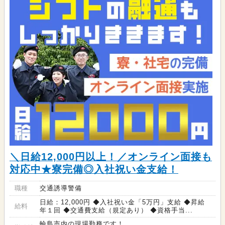
＼日給12,000円以上！／オンライン面接も
対応中★寮完備◎入社祝い金支給！
職種
交通誘導警備
日給：12,000円 ◆入社祝い金「5万円」支給 ◆昇給
給料
年１回 ◆交通費支給（規定あり） ◆資格手当...
輪島市内の現場勤務です！