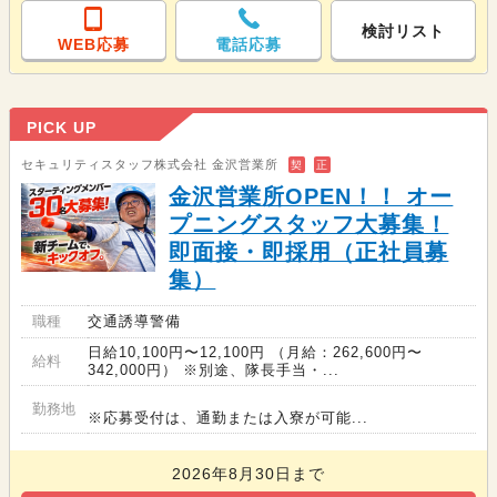
検討リスト
WEB応募
電話応募
PICK UP
セキュリティスタッフ株式会社 金沢営業所
契
正
金沢営業所OPEN！！ オー
プニングスタッフ大募集！
即面接・即採用（正社員募
集）
職種
交通誘導警備
日給10,100円〜12,100円 （月給：262,600円〜
給料
342,000円） ※別途、隊長手当・...
勤務地
※応募受付は、通勤または入寮が可能...
2026年8月30日まで