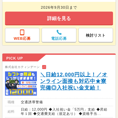
2026年9月30日まで
詳細を見る
検討リスト
WEB応募
電話応募
PICK UP
株式会社カティンデーン
バ
＼日給12,000円以上！／オ
ンライン面接も対応中★寮
完備◎入社祝い金支給！
職種
交通誘導警備
日給：12,000円 ◆入社祝い金「5万円」支給 ◆昇給
給料
年１回 ◆交通費支給（規定あり） ◆資格手当...