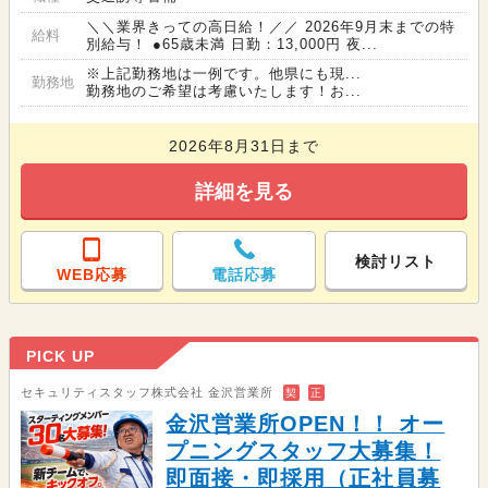
＼＼業界きっての高日給！／／ 2026年9月末までの特
給料
別給与！ ●65歳未満 日勤：13,000円 夜...
※上記勤務地は一例です。他県にも現...
勤務地
勤務地のご希望は考慮いたします！お...
2026年8月31日まで
詳細を見る
検討リスト
WEB応募
電話応募
PICK UP
セキュリティスタッフ株式会社 金沢営業所
契
正
金沢営業所OPEN！！ オー
プニングスタッフ大募集！
即面接・即採用（正社員募