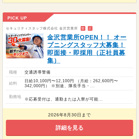
PICK UP
セキュリティスタッフ株式会社 金沢営業所
契
正
金沢営業所OPEN！！ オー
プニングスタッフ大募集！
即面接・即採用（正社員募
集）
職種
交通誘導警備
日給10,100円〜12,100円 （月給：262,600円〜
給料
342,000円） ※別途、隊長手当・...
勤務地
※応募受付は、通勤または入寮が可能...
2026年8月30日まで
詳細を見る