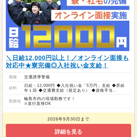
＼日給12,000円以上！／オンライン面接も
対応中★寮完備◎入社祝い金支給！
職種
交通誘導警備
日給：12,000円 ◆入社祝い金「5万円」支給 ◆昇給
給料
年１回 ◆交通費支給（規定あり） ◆資格手当...
輪島市内の現場勤務です！
勤務地
※直行直帰OK
2026年9月30日まで
詳細を見る