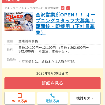
PICK UP
セキュリティスタッフ株式会社 金沢営業所
契
正
金沢営業所OPEN！！ オー
プニングスタッフ大募集！
即面接・即採用（正社員募
集）
職種
交通誘導警備
日給10,100円〜12,100円 （月給：262,600円〜
給料
342,000円） ※別途、隊長手当・...
勤務地
※応募受付は、通勤または入寮が可能...
2026年8月30日まで
詳細を見る
検討リスト
WEB応募
電話応募