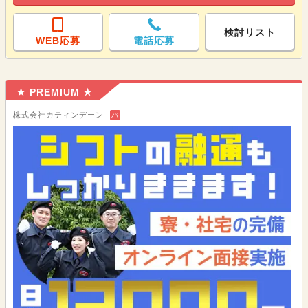
検討リスト
WEB応募
電話応募
★ PREMIUM ★
株式会社カティンデーン
バ