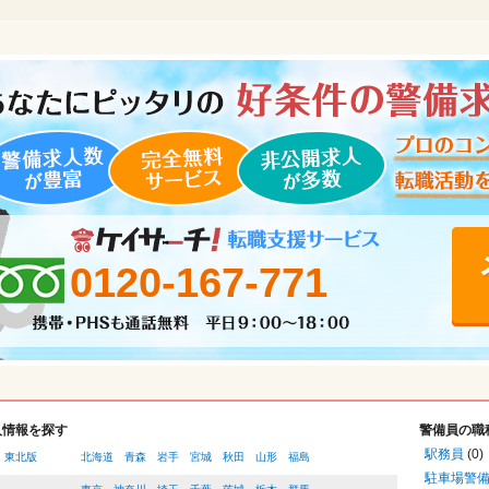
0120-167-771
人情報を探す
警備員の職
駅務員
(0)
・東北版
北海道
青森
岩手
宮城
秋田
山形
福島
駐車場警