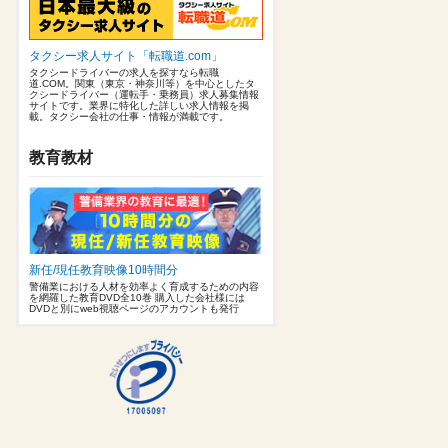
タクシー求人サイト「転職道.com」
タクシードライバーの求人を探すなら転職
道.COM。関東（東京・神奈川等）を中心としたタ
クシードライバー（運転手・乗務員）求人募集情報
サイトです。業界に特化した詳しい求人情報を掲
載。タクシー会社の仕事・情報が満載です。
教育教材
新任/現任教育映像10時間分
警備業における人材を効率よく育成するための内容
を網羅した教育DVD全10巻 購入した会社様には
DVDと別にweb視聴ページのアカウントも発行