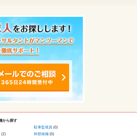
種から探す
駐車監視員
(0)
備
(2)
幹部候補
(0)