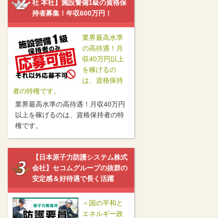
社 本社】施設警備1級の資格保
持者募集！年収600万円！
業界最高水準
の高待遇！月
収40万円以上
を稼げるの
は、資格保持
者の特権です。
業界最高水準の高待遇！月収40万円
以上を稼げるのは、資格保持者の特
権です。
【日本原子力防護システム株式
会社】セコムグループの抜群の
安定感＆好待遇で長く活躍
＜国の平和と
エネルギー政