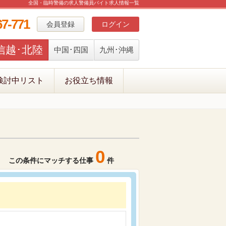
全国・臨時警備の求人警備員バイト求人情報一覧
67-771
会員登録
ログイン
信越･北陸
中国･四国
九州･沖縄
検討中リスト
お役立ち情報
0
この条件にマッチする仕事
件