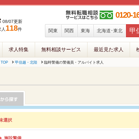
0120-1
08/07更新
118
求人
件
甲
関東
関西
東海
北海道･東北
求人特集
無料相談サービス
最近見た求人
TOP
甲信越・北陸
臨時警備の警備員・アルバイト求人
未選択
施設警備