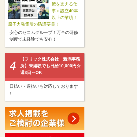
策を支える仕
事＞設立40年
以上の業績！
原子力発電所の防護要員！
安心のセコムグループ！万全の研修
制度で未経験でも安心！
【フリック株式会社 新潟事務
所】未経験でも日給10,000円☆
週3日～OK
日払い・週払いも対応しております
♪