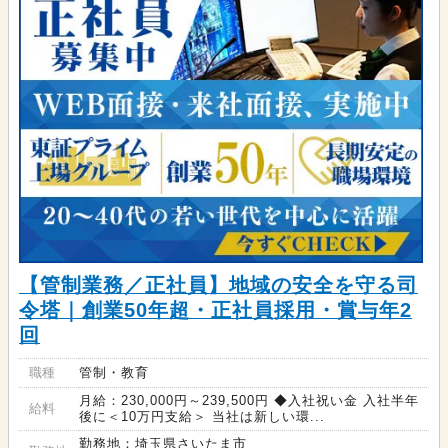
【管制業務／正社員】地域の安全を守る司
令塔｜創業50年超・正社員採用・賞与年2
回
職種
管制・教育
月給：230,000円～239,500円 ◆入社祝い金 入社半年
給料
後に＜10万円支給＞ 当社は新しい環...
勤務地：埼玉県さいたま市