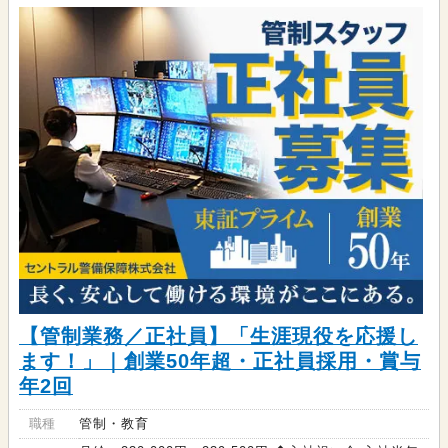
【管制業務／正社員】「生涯現役を応援し
ます！」｜創業50年超・正社員採用・賞与
年2回
職種
管制・教育