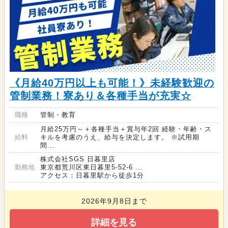
《月給40万円以上も可能！》未経験歓迎の
管制業務！寮あり＆各種手当が充実☆
職種
管制・教育
月給25万円～＋各種手当＋賞与年2回 経験・年齢・ス
給料
キルを考慮のうえ、給与を決定します。 ※試用期
間...
株式会社SGS 日暮里店
勤務地
東京都荒川区東日暮里5-52-6 ...
アクセス：日暮里駅から徒歩1分
2026年9月8日まで
詳細を見る