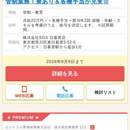
管制業務！寮あり＆各種手当が充実☆
職種
管制・教育
月給25万円～＋各種手当＋賞与年2回 経験・年齢・ス
給料
キルを考慮のうえ、給与を決定します。 ※試用期
間...
株式会社SGS 日暮里店
勤務地
東京都荒川区東日暮里5-52-6 ...
アクセス：日暮里駅から徒歩1分
2026年9月8日まで
詳細を見る
検討リスト
WEB応募
電話応募
★ PREMIUM ★
セントラル警備保障株式会社 指令統括事業部【1】
正