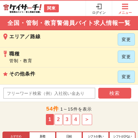
関東
ログイン
メニュー
全国・管制・教育警備員バイト求人情報一覧
エリア／路線
変更
職種
変更
管制・教育
その他条件
変更
検索
54件
1～15件を表示
1
2
3
4
＞
おすすめ
新着
日給
シフトが多い
シフトが少ない