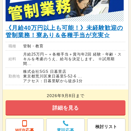
《月給40万円以上も可能！》未経験歓迎の
管制業務！寮あり＆各種手当が充実☆
職種
管制・教育
月給25万円～＋各種手当＋賞与年2回 経験・年齢・ス
給料
キルを考慮のうえ、給与を決定します。 ※試用期
間...
株式会社SGS 日暮里店
勤務地
東京都荒川区東日暮里5-52-6 ...
アクセス：日暮里駅から徒歩1分
2026年9月8日まで
詳細を見る
検討リスト
WEB応募
電話応募