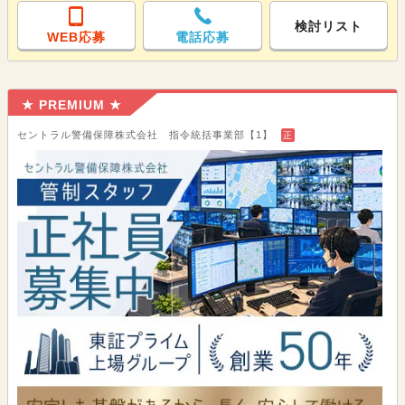
検討リスト
WEB応募
電話応募
★ PREMIUM ★
セントラル警備保障株式会社 指令統括事業部【1】
正