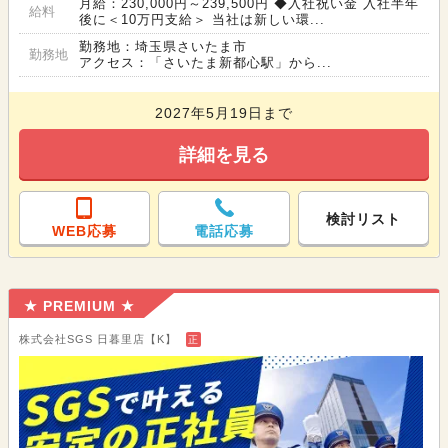
月給：230,000円～239,500円 ◆入社祝い金 入社半年
給料
後に＜10万円支給＞ 当社は新しい環...
勤務地：埼玉県さいたま市
勤務地
アクセス：「さいたま新都心駅」から...
2027年5月19日まで
詳細を見る
検討リスト
WEB応募
電話応募
★ PREMIUM ★
株式会社SGS 日暮里店【K】
正