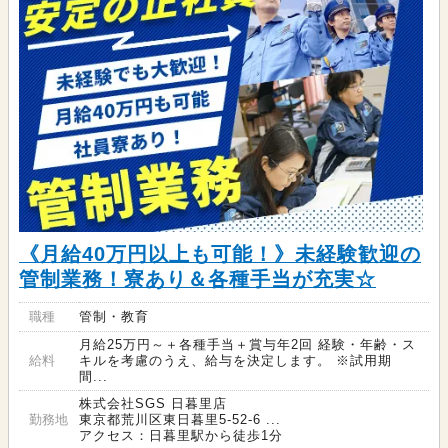
《月給40万円以上も可能！》未経験歓迎の
管制業務！寮あり＆各種手当が充実☆
職種
管制・教育
月給25万円～＋各種手当＋賞与年2回 経験・年齢・ス
給料
キルを考慮のうえ、給与を決定します。 ※試用期
間...
株式会社SGS 日暮里店
勤務地
東京都荒川区東日暮里5-52-6 ...
アクセス：日暮里駅から徒歩1分