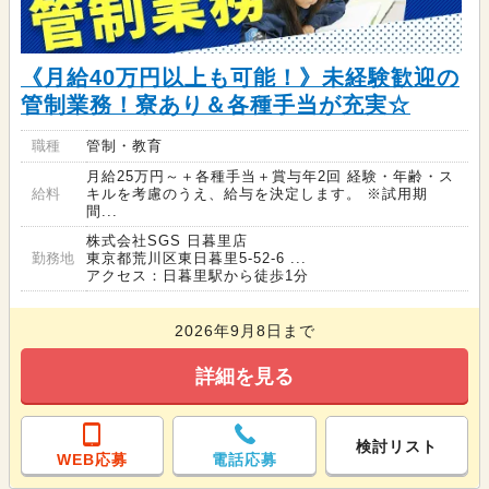
《月給40万円以上も可能！》未経験歓迎の
管制業務！寮あり＆各種手当が充実☆
職種
管制・教育
月給25万円～＋各種手当＋賞与年2回 経験・年齢・ス
給料
キルを考慮のうえ、給与を決定します。 ※試用期
間...
株式会社SGS 日暮里店
勤務地
東京都荒川区東日暮里5-52-6 ...
アクセス：日暮里駅から徒歩1分
2026年9月8日まで
詳細を見る
検討リスト
WEB応募
電話応募