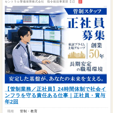
セントラル警備保障株式会社 指令統括事業部【1】
正
【管制業務／正社員】24時間体制で社会イ
ンフラを守る責任ある仕事｜正社員・賞与
年2回
職種
管制・教育