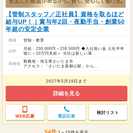
【管制スタッフ／正社員】資格を取るほど
給与UP！｜賞与年2回・夜勤手当・創業50
年超の安定企業
職種
管制・教育
月給：230,000円～239,500円 ◆入社祝い金 入社半年
給料
後に＜10万円支給＞ 当社は新しい環...
勤務地：埼玉県さいたま市
勤務地
アクセス：「さいたま新都心駅」から...
2027年5月19日まで
詳細を見る
検討リスト
WEB応募
電話応募
54件
1～15件を表示