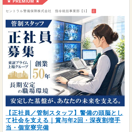
★ PREMIUM ★
セントラル警備保障株式会社 指令統括事業部【1】
正
【正社員／管制スタッフ】警備の頭脳とし
て社会を支える｜賞与年2回・深夜割増手
当・個室寮完備