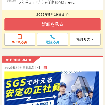
勤務地
アクセス：「さいたま新都心駅」から...
2027年5月19日まで
詳細を見る
検討リスト
WEB応募
電話応募
★ PREMIUM ★
株式会社SGS 日暮里店【K】
正