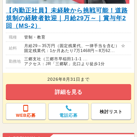
【内勤正社員】未経験から挑戦可能！道路
規制の経験者歓迎｜月給29万～｜賞与年2
回（MS-2）
職種
管制・教育
月給29～35万円（固定残業代、一律手当を含む） ☆
給料
固定残業代：1か月あたり7万1468円～8万62...
三郷支社（三郷市早稲田1-1-1 ...
勤務地
アクセス：JR「三郷駅」北口より徒歩1分
2026年8月31日まで
詳細を見る
検討リスト
WEB応募
電話応募