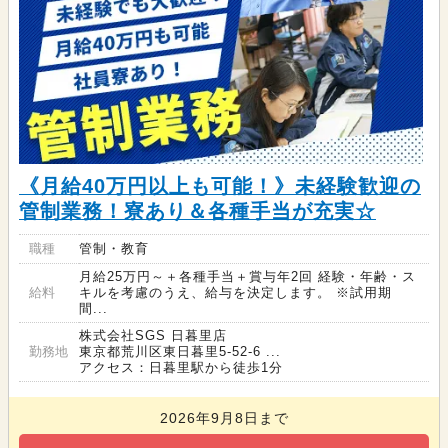
《月給40万円以上も可能！》未経験歓迎の
管制業務！寮あり＆各種手当が充実☆
職種
管制・教育
月給25万円～＋各種手当＋賞与年2回 経験・年齢・ス
給料
キルを考慮のうえ、給与を決定します。 ※試用期
間...
株式会社SGS 日暮里店
勤務地
東京都荒川区東日暮里5-52-6 ...
アクセス：日暮里駅から徒歩1分
2026年9月8日まで