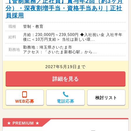
【管制業務／正社員】賞与年2回（約3ヶ月
分）・深夜割増手当・資格手当あり｜正社
員採用
職種
管制・教育
月給：230,000円～239,500円 ◆入社祝い金 入社半年
給料
後に＜10万円支給＞ 当社は新しい環...
勤務地：埼玉県さいたま市
勤務地
アクセス：「さいたま新都心駅」から...
2027年5月19日まで
詳細を見る
検討リスト
WEB応募
電話応募
★ PREMIUM ★