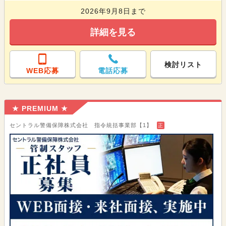
2026年9月8日まで
詳細を見る
検討リスト
WEB応募
電話応募
★ PREMIUM ★
セントラル警備保障株式会社 指令統括事業部【1】
正