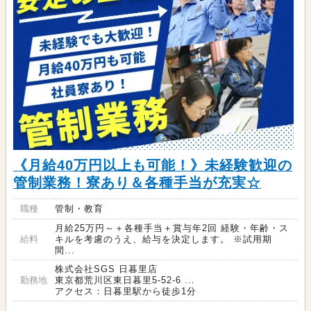
《月給40万円以上も可能！》未経験歓迎の
管制業務！寮あり＆各種手当が充実☆
職種
管制・教育
月給25万円～＋各種手当＋賞与年2回 経験・年齢・ス
給料
キルを考慮のうえ、給与を決定します。 ※試用期
間...
株式会社SGS 日暮里店
勤務地
東京都荒川区東日暮里5-52-6 ...
アクセス：日暮里駅から徒歩1分