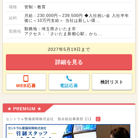
職種
管制・教育
月給：230,000円～239,500円 ◆入社祝い金 入社半年
給料
後に＜10万円支給＞ 当社は新しい環...
勤務地：埼玉県さいたま市
勤務地
アクセス：「さいたま新都心駅」から...
2027年5月19日まで
詳細を見る
検討リスト
WEB応募
電話応募
★ PREMIUM ★
セントラル警備保障株式会社 指令統括事業部【1】
正