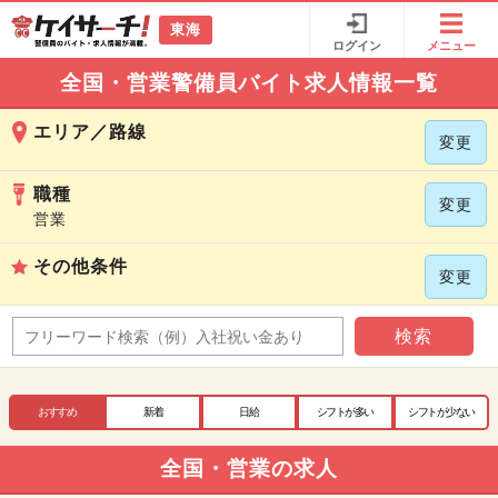
東海
ログイン
メニュー
全国・営業警備員バイト求人情報一覧
エリア／路線
変更
職種
変更
営業
その他条件
変更
検索
おすすめ
新着
日給
シフトが多い
シフトが少ない
全国・営業の求人