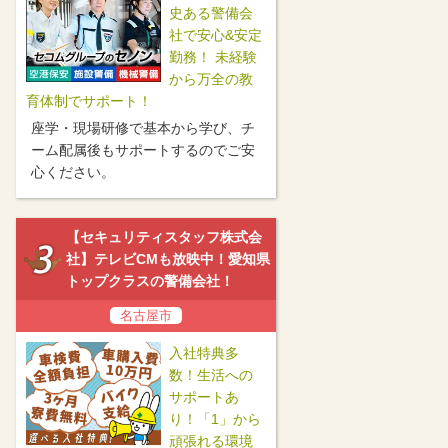
史ある警備会
社で安心&安定
勤務！ 未経験
から万全の教
育体制でサポート！
座学・現場研修で基本から学び、チ
ーム配属後もサポートするのでご安
心ください。
【セキュリティスタッフ株式会
社】テレビCMも放映中！愛知県
トップクラスの警備会社！
名古屋市
入社特典多
数！生活への
サポートあ
り！「1」から
頑張れる環境