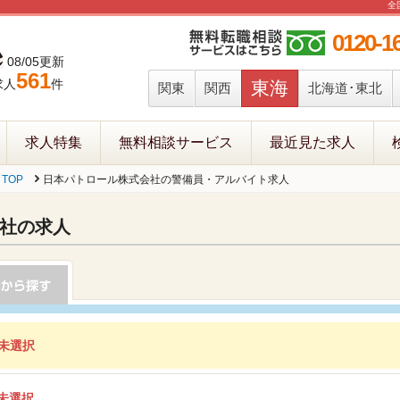
全
0120-1
08/05更新
561
求人
件
東海
関東
関西
北海道･東北
求人特集
無料相談サービス
最近見た求人
TOP
日本パトロール株式会社の警備員・アルバイト求人
社の求人
未選択
未選択