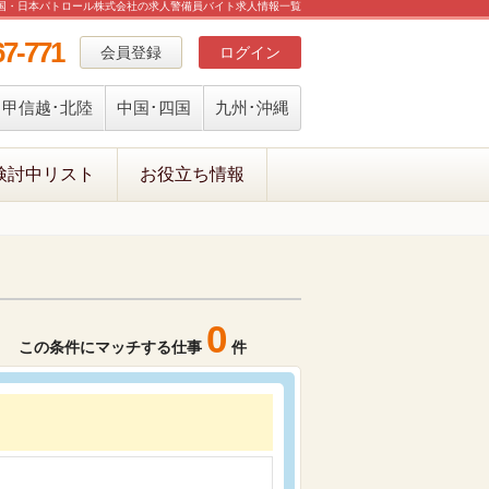
国・日本パトロール株式会社の求人警備員バイト求人情報一覧
67-771
会員登録
ログイン
甲信越･北陸
中国･四国
九州･沖縄
検討中リスト
お役立ち情報
0
この条件にマッチする仕事
件