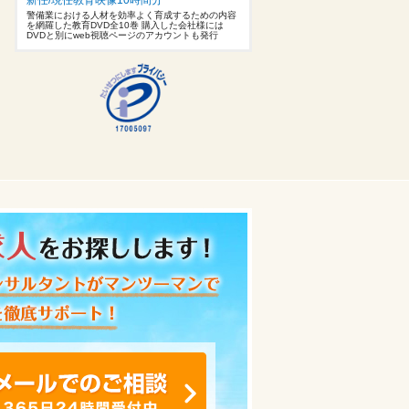
警備業における人材を効率よく育成するための内容
を網羅した教育DVD全10巻 購入した会社様には
DVDと別にweb視聴ページのアカウントも発行