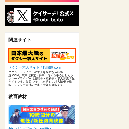
関連サイト
タクシー求人サイト「転職道.com」
タクシードライバーの求人を探すなら転職
道.COM。関東（東京・神奈川等）を中心としたタ
クシードライバー（運転手・乗務員）求人募集情報
サイトです。業界に特化した詳しい求人情報を掲
載。タクシー会社の仕事・情報が満載です。
教育教材
新任/現任教育映像10時間分