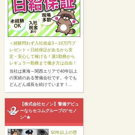
＜経験問わず入社祝金3～10万円プ
レゼント＞日給保証があるから安
定・安心して稼げる！週1勤務から
レギュラー勤務まで働き方は自由！
当社は東海～関西エリアで40年以上
の実績のある警備会社です。今でも
どんどん成長を続けています！...
【株式会社セノン】警備デビュ
ーならセコムグループの”セノ
ン”★
50年以上の歴