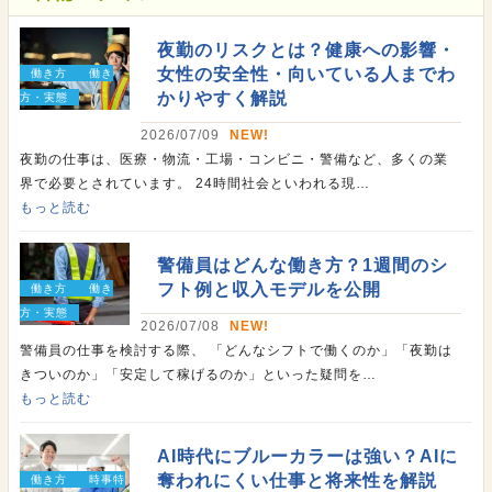
夜勤のリスクとは？健康への影響・
女性の安全性・向いている人までわ
働き方
働き
かりやすく解説
方・実態
2026/07/09
NEW!
夜勤の仕事は、医療・物流・工場・コンビニ・警備など、多くの業
界で必要とされています。 24時間社会といわれる現…
もっと読む
警備員はどんな働き方？1週間のシ
フト例と収入モデルを公開
働き方
働き
方・実態
2026/07/08
NEW!
警備員の仕事を検討する際、 「どんなシフトで働くのか」「夜勤は
きついのか」「安定して稼げるのか」といった疑問を…
もっと読む
AI時代にブルーカラーは強い？AIに
奪われにくい仕事と将来性を解説
働き方
時事特