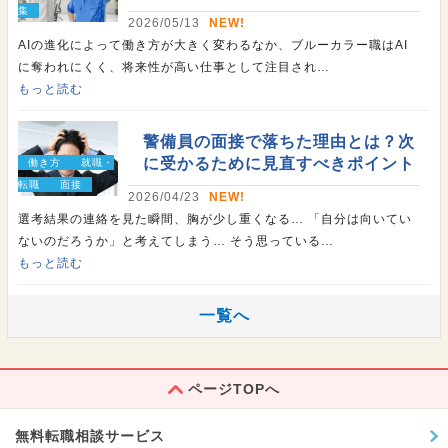
集
2026/05/13
NEW!
AIの進化によって働き方が大きく変わるなか、ブルーカラー職はAI
に奪われにくく、将来性が高い仕事として注目され…
もっと読む
警備員の面接で落ちた理由とは？次
に受かるために見直すべきポイント
働き方
就職・
転職
面接
2026/04/23
NEW!
選考結果の連絡を見た瞬間、胸が少し重くなる… 「自分は向いてい
ないのだろうか」と考えてしまう… そう思っている…
もっと読む
一覧へ
ページTOPへ
無料転職相談サービス