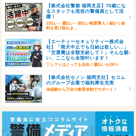
【株式会社警都 福岡支店】70歳にな
るスタッフも現役の警備員として活
躍！
日払い・週払い・前払い制度導入！細かく給
料を受け取れま...
【エーティーセキュリティー株式会
社】「雨天中止でも日給は欲しい…」
「交通費は全額支給して！」そんな願
い、ここなら全部叶います！
▽シフトはとっても自由！週払いもOK☆
【株式会社セノン 福岡支社】セコム
のグループ企業で福利厚生充実
未経験から万全の教育体制でサポート！