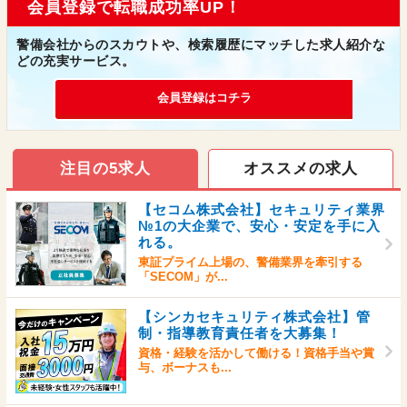
会員登録で転職成功率UP！
警備会社からのスカウトや、検索履歴にマッチした求人紹介な
どの充実サービス。
会員登録はコチラ
注目の5求人
オススメの求人
【セコム株式会社】セキュリティ業界
№1の大企業で、安心・安定を手に入
れる。
東証プライム上場の、警備業界を牽引する
「SECOM」が...
【シンカセキュリティ株式会社】管
制・指導教育責任者を大募集！
資格・経験を活かして働ける！資格手当や賞
与、ボーナスも...