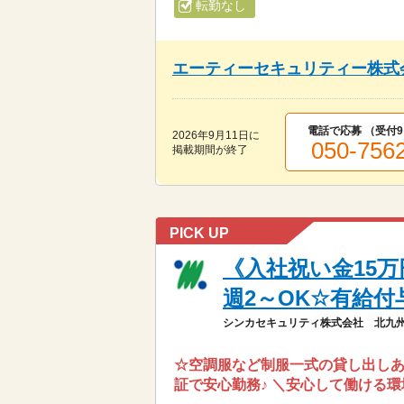
転勤なし
エーティーセキュリティー株式
電話で応募 （受付
9
2026年9月11日
に
050-756
掲載期間が終了
PICK UP
《入社祝い金15
週2～OK☆有給付
シンカセキュリティ株式会社 北九
☆空調服など制服一式の貸し出しあり
証で安心勤務♪ ＼安心して働ける