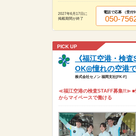
電話で応募 （受付
9
2027年6月17日
に
050-756
掲載期間が終了
PICK UP
《福江空港・検査S
OK◎憧れの空港で働
株式会社セノン 福岡支社[FK-F]
≪福江空港の検査STAFF募集!!≫
からマイペースで働ける