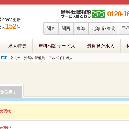
0120-1
08/08更新
152
求人
件
関東
関西
東海
北海道･東北
甲
求人特集
無料相談サービス
最近見た求人
TOP
九州・沖縄の警備員・アルバイト求人
未選択
未選択