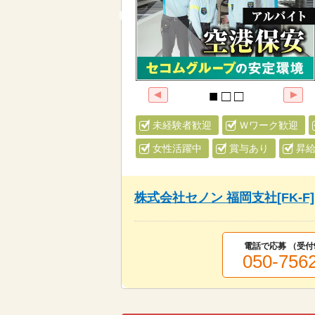
未経験者歓迎
Ｗワーク歓迎
女性活躍中
賞与あり
昇
株式会社セノン 福岡支社[FK-F]
電話で応募 （受付
050-756