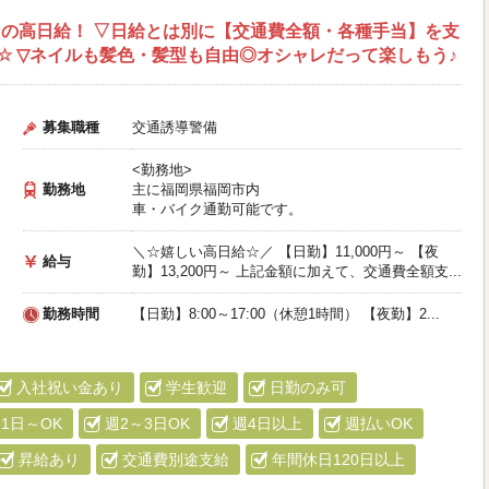
の高日給！ ▽日給とは別に【交通費全額・各種手当】を支
☆ ▽ネイルも髪色・髪型も自由◎オシャレだって楽しもう♪
募集職種
交通誘導警備
<勤務地>
勤務地
主に福岡県福岡市内
車・バイク通勤可能です。
＼☆嬉しい高日給☆／ 【日勤】11,000円～ 【夜
給与
勤】13,200円～ 上記金額に加えて、交通費全額支...
勤務時間
【日勤】8:00～17:00（休憩1時間） 【夜勤】2...
入社祝い金あり
学生歓迎
日勤のみ可
1日～OK
週2～3日OK
週4日以上
週払いOK
昇給あり
交通費別途支給
年間休日120日以上