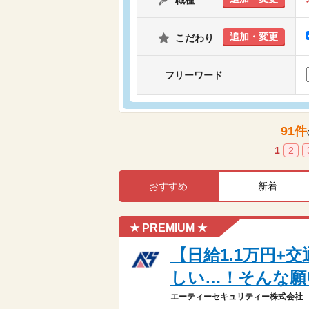
職種
追加・変更
こだわり
フリーワード
91
件
1
2
おすすめ
新着
★ PREMIUM ★
【日給1.1万円
しい…！そんな願
エーティーセキュリティー株式会社