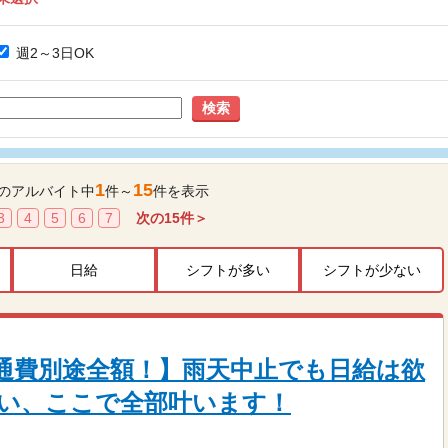
週2～3日OK
検索
1
15
のアルバイト中
件～
件を表示
3
4
5
6
7
次の
15
件＞
日給
シフトが多い
シフトが少ない
+交通費別途全額！】雨天中止でも日給は欲
い、ここで全部叶います！