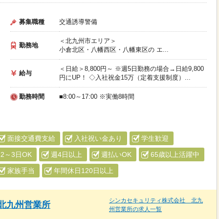
募集職種
交通誘導警備
＜北九州市エリア＞
勤務地
小倉北区・八幡西区・八幡東区の エ...
＜日給＞8,800円～ ※週5日勤務の場合→日給9,800
給与
円にUP！ ◇入社祝金15万（定着支援制度）...
勤務時間
■8:00～17:00 ※実働8時間
面接交通費支給
入社祝い金あり
学生歓迎
2～3日OK
週4日以上
週払いOK
65歳以上活躍中
家族手当
年間休日120日以上
シンカセキュリティ株式会社 北九
北九州営業所
州営業所の求人一覧