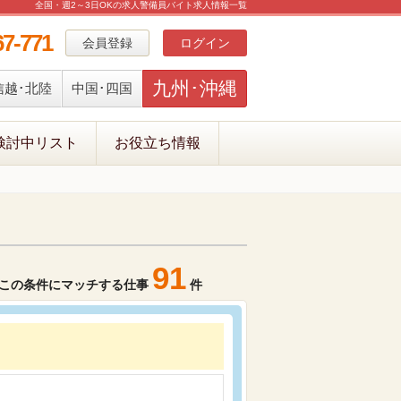
全国・週2～3日OKの求人警備員バイト求人情報一覧
67-771
会員登録
ログイン
九州･沖縄
信越･北陸
中国･四国
検討中リスト
お役立ち情報
91
この条件にマッチする仕事
件