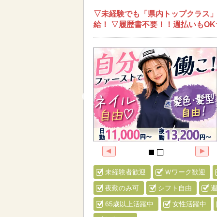
▽未経験でも「県内トップクラス」
給！ ▽履歴書不要！！週払いもOK
未経験者歓迎
Ｗワーク歓迎
夜勤のみ可
シフト自由
週
65歳以上活躍中
女性活躍中