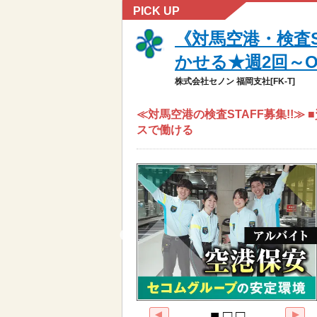
PICK UP
《対馬空港・検査S
かせる★週2回～OK◎
株式会社セノン 福岡支社[FK-T]
≪対馬空港の検査STAFF募集!!≫
スで働ける