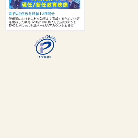
新任/現任教育映像10時間分
警備業における人材を効率よく育成するための内容
を網羅した教育DVD全10巻 購入した会社様には
DVDと別にweb視聴ページのアカウントも発行