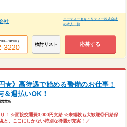
エーティーセキュリティー株式会社
会社
の求人一覧
:00～18:00
）
応募する
検討リスト
2-3220
万円★》高待遇で始める警備のお仕事！
与＆週払いOK！
州営業所
！ ☆面接交通費3,000円支給 ☆未経験も大歓迎◎日給保
環境と、ここにしかない特別な待遇が充実！／