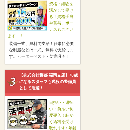
資格・経験を
活かして働け
る！資格手当
や賞与、ボー
ナスもござい
ます…！
装備一式、無料で支給！仕事に必要
な制服などは一式、無料で支給しま
す。ヒーターベスト・防寒具も！
【株式会社警都 福岡支店】70歳
になるスタッフも現役の警備員
として活躍！
日払い・週払
い・前払い制
度導入！細か
く給料を受け
取れます♪ 年齢