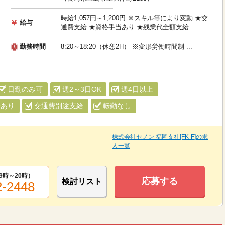
時給1,057円～1,200円 ※スキル等により変動 ★交
給与
通費支給 ★資格手当あり ★残業代全額支給 ...
勤務時間
8:20～18:20（休憩2H） ※変形労働時間制 ...
日勤のみ可
週2～3日OK
週4日以上
給あり
交通費別途支給
転勤なし
株式会社セノン 福岡支社[FK-F]の求
人一覧
9時～20時
）
応募する
検討リスト
2-2448