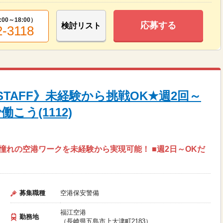
:00～18:00
）
応募する
検討リスト
2-3118
TAFF》未経験から挑戦OK★週2回～
こう(1112)
 ■憧れの空港ワークを未経験から実現可能！ ■週2日～OKだ
募集職種
空港保安警備
福江空港
勤務地
（長崎県五島市上大津町2183）