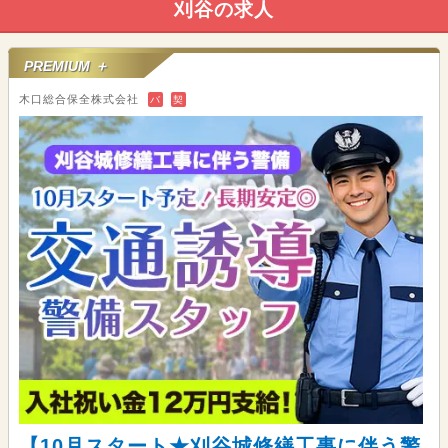
刈谷の求人
PREMIUM ＋
木口総合保全株式会社
バ
契
【10月スタート★刈谷城修繕工事に伴う警