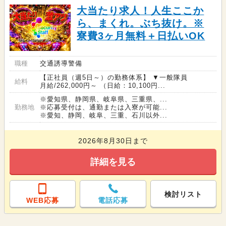
大当たり求人！人生ここか
ら、まくれ。ぶち抜け。※
寮費3ヶ月無料＋日払いOK
職種
交通誘導警備
【正社員（週5日～）の勤務体系】 ▼一般隊員
給料
月給/262,000円～ （日給：10,100円...
※愛知県、静岡県、岐阜県、三重県、...
勤務地
※応募受付は、通勤または入寮が可能...
※愛知、静岡、岐阜、三重、石川以外...
2026年8月30日まで
詳細を見る
検討リスト
WEB応募
電話応募