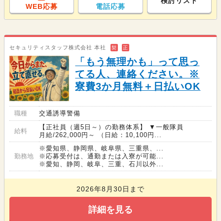
検討リスト
WEB応募
電話応募
セキュリティスタッフ株式会社 本社
契
正
「もう無理かも」って思っ
てる人、連絡ください。※
寮費3か月無料＋日払いOK
職種
交通誘導警備
【正社員（週5日～）の勤務体系】 ▼一般隊員
給料
月給/262,000円～ （日給：10,100円...
※愛知県、静岡県、岐阜県、三重県、...
勤務地
※応募受付は、通勤または入寮が可能...
※愛知、静岡、岐阜、三重、石川以外...
2026年8月30日まで
詳細を見る