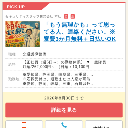
PICK UP
セキュリティスタッフ株式会社 本社
契
正
「もう無理かも」って思っ
てる人、連絡ください。※
寮費3か月無料＋日払いOK
職種
交通誘導警備
【正社員（週5日～）の勤務体系】 ▼一般隊員
給料
月給/262,000円～ （日給：10,100円...
※愛知県、静岡県、岐阜県、三重県、...
勤務地
※応募受付は、通勤または入寮が可能...
※愛知、静岡、岐阜、三重、石川以外...
2026年8月30日まで
詳細を見る