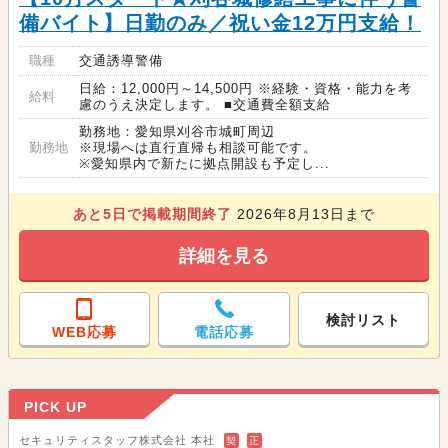
備バイト】日勤のみ／祝い金12万円支給！
職種
交通誘導警備
日給：12,000円～14,500円 ※経験・資格・能力を考
給料
慮のうえ決定します。 ■交通費全額支給
勤務地：愛知県刈谷市城町周辺
勤務地
※現場へは直行直帰も相談可能です。
※愛知県内で新たに拠点開設も予定し...
あと
5
日で掲載期間終了
2026年8月13日まで
詳細を見る
検討リスト
WEB応募
電話応募
PICK UP
セキュリティスタッフ株式会社 本社
契
正