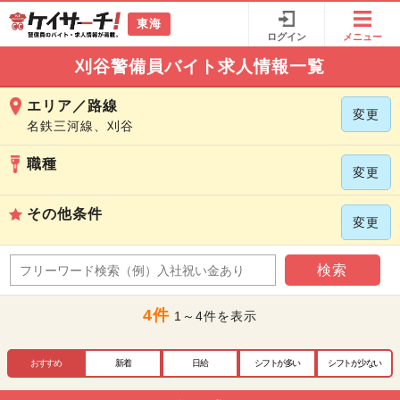
東海
ログイン
メニュー
刈谷警備員バイト求人情報一覧
エリア／路線
変更
名鉄三河線、刈谷
職種
変更
その他条件
変更
検索
4件
1～4件を表示
おすすめ
新着
日給
シフトが多い
シフトが少ない