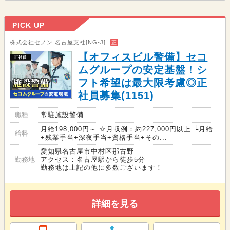
PICK UP
株式会社セノン 名古屋支社[NG-J]
正
【オフィスビル警備】セコ
ムグループの安定基盤！シ
フト希望は最大限考慮◎正
社員募集(1151)
職種
常駐施設警備
月給198,000円～ ☆月収例：約227,000円以上 └月給
給料
+残業手当+深夜手当+資格手当+その...
愛知県名古屋市中村区那古野
勤務地
アクセス：名古屋駅から徒歩5分
勤務地は上記の他に多数ございます！
詳細を見る