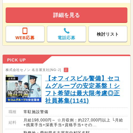
詳細を見る
検討リスト
WEB応募
電話応募
PICK UP
株式会社セノン 名古屋支社[NG-J]
正
【オフィスビル警備】セコ
ムグループの安定基盤！シ
フト希望は最大限考慮◎正
社員募集(1141)
職種
常駐施設警備
月給198,000円～ ☆月収例：約227,000円以上 └月給
給料
+残業手当+深夜手当+資格手当+その...
勤務地：愛知県名古屋市中村区名駅