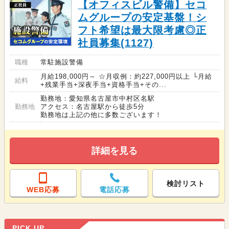
【オフィスビル警備】セコ
ムグループの安定基盤！シ
フト希望は最大限考慮◎正
社員募集(1127)
職種
常駐施設警備
月給198,000円～ ☆月収例：約227,000円以上 └月給
給料
+残業手当+深夜手当+資格手当+その...
勤務地：愛知県名古屋市中村区名駅
勤務地
アクセス：名古屋駅から徒歩5分
勤務地は上記の他に多数ございます！
詳細を見る
検討リスト
WEB応募
電話応募
PICK UP