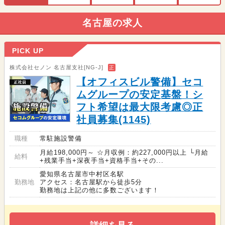
名古屋の求人
PICK UP
株式会社セノン 名古屋支社[NG-J]
正
【オフィスビル警備】セコ
ムグループの安定基盤！シ
フト希望は最大限考慮◎正
社員募集(1145)
職種
常駐施設警備
月給198,000円～ ☆月収例：約227,000円以上 └月給
給料
+残業手当+深夜手当+資格手当+その...
愛知県名古屋市中村区名駅
勤務地
アクセス：名古屋駅から徒歩5分
勤務地は上記の他に多数ございます！