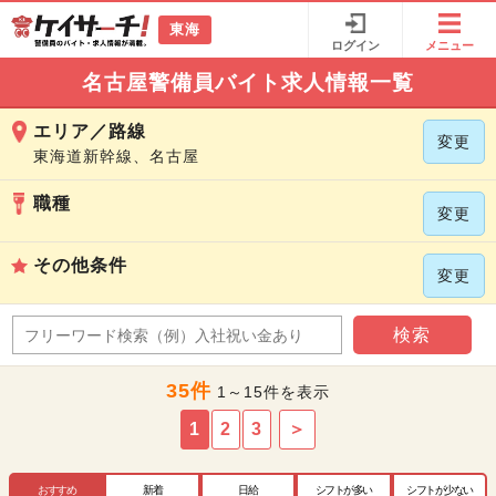
東海
ログイン
メニュー
名古屋警備員バイト求人情報一覧
エリア／路線
変更
東海道新幹線、名古屋
職種
変更
その他条件
変更
検索
35件
1～15件を表示
1
2
3
＞
おすすめ
新着
日給
シフトが多い
シフトが少ない