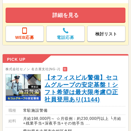
詳細を見る
検討リスト
WEB応募
電話応募
PICK UP
株式会社セノン 名古屋支社[NG-J]
契
【オフィスビル警備】セコ
ムグループの安定基盤！シ
フト希望は最大限考慮◎正
社員登用あり(1144)
職種
常駐施設警備
月給198,000円～ ☆月収例：約230,000円以上 └月給
給料
+残業手当+深夜手当+その他手当 ...