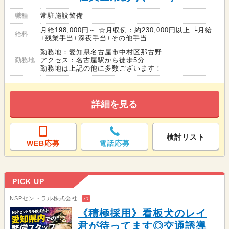
職種
常駐施設警備
月給198,000円～ ☆月収例：約230,000円以上 └月給
給料
+残業手当+深夜手当+その他手当 ...
勤務地：愛知県名古屋市中村区那古野
勤務地
アクセス：名古屋駅から徒歩5分
勤務地は上記の他に多数ございます！
詳細を見る
検討リスト
WEB応募
電話応募
PICK UP
NSPセントラル株式会社
バ
《積極採用》看板犬のレイ
君が待ってます◎交通誘導