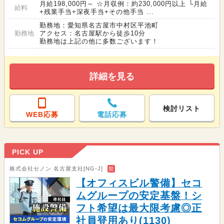
月給198,000円～ ☆月収例：約230,000円以上 └月給
給料
+残業手当+深夜手当+その他手当 ...
勤務地：愛知県名古屋市中村区平池町
勤務地
アクセス：名古屋駅から徒歩10分
勤務地は上記の他に多数ございます！
詳細を見る
検討リスト
WEB応募
電話応募
PICK UP
株式会社セノン 名古屋支社[NG-J]
契
【オフィスビル警備】セコ
ムグループの安定基盤！シ
フト希望は最大限考慮◎正
社員登用あり(1130)