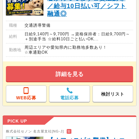
／給与10日払い可／シフト
融通◎
職種
交通誘導警備
日給9,140円～9,700円 →資格保持者：日給9,700円～
給料
＋別途手当 ☆給料10日ごと払いOK...
周辺エリアや愛知県内に勤務地多数あり！
勤務地
☆車通勤OK
詳細を見る
検討リスト
WEB応募
電話応募
PICK UP
株式会社セノン 名古屋支社[NG-J]
契