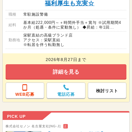
福利厚生も充実☆
職種
常駐施設警備
基本給222,000円～＋時間外手当＋賞与 ※試用期間4
給料
か月（処遇・条件に変動無し） ◆昇給：年1回...
栄駅直結の高級ブランド店
勤務地
アクセス：栄駅直結
※転居を伴う転勤無し
2026年8月27日まで
詳細を見る
検討リスト
WEB応募
電話応募
PICK UP
株式会社セノン 名古屋支社[NG-J]
正