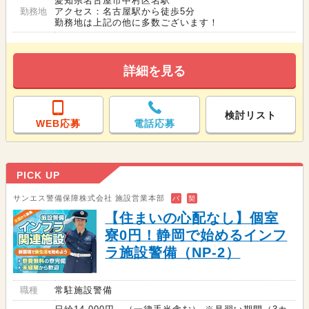
愛知県名古屋市中村区名駅
勤務地
アクセス：名古屋駅から徒歩5分
勤務地は上記の他に多数ございます！
詳細を見る
検討リスト
WEB応募
電話応募
PICK UP
サンエス警備保障株式会社 施設営業本部
バ
契
【住まいの心配なし】個室
寮0円！静岡で始めるインフ
ラ施設警備（NP-2）
職種
常駐施設警備