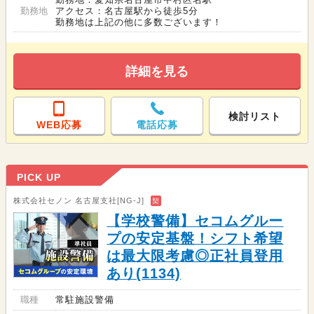
勤務地
アクセス：名古屋駅から徒歩5分
勤務地は上記の他に多数ございます！
詳細を見る
検討リスト
WEB応募
電話応募
PICK UP
株式会社セノン 名古屋支社[NG-J]
契
【学校警備】セコムグルー
プの安定基盤！シフト希望
は最大限考慮◎正社員登用
あり(1134)
職種
常駐施設警備