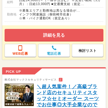
日給14,000円～（一律手当含む） ※見習い期間（3カ
給料
月）：日給13,000円 ■交通費支給（規定...
※募集エリアと勤務地は異なる場合が...
勤務地
インフラ関連施設（御前崎市佐倉）
☆車・バイク通勤OK（規定あり）
詳細を見る
検討リスト
WEB応募
電話応募
PICK UP
株式会社マックスセキュリティサービス
正
＼超人気案件！／高級ブラ
ンド店のセキュリティスタ
ッフ☆セミオーダー スーツ
でお仕事◎大手企業なので