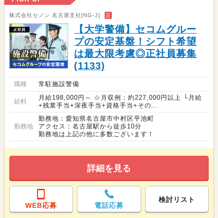
株式会社セノン 名古屋支社[NG-J]
正
【大学警備】セコムグルー
プの安定基盤！シフト希望
は最大限考慮◎正社員募集
(1133)
職種
常駐施設警備
月給198,000円～ ☆月収例：約227,000円以上 └月給
給料
+残業手当+深夜手当+資格手当+その...
勤務地：愛知県名古屋市中村区平池町
勤務地
アクセス：名古屋駅から徒歩10分
勤務地は上記の他に多数ございます！
詳細を見る
検討リスト
WEB応募
電話応募