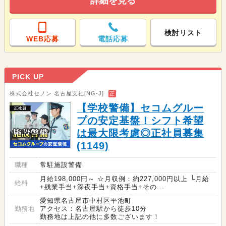
詳細を見る
検討リスト
WEB応募
電話応募
PICK UP
株式会社セノン 名古屋支社[NG-J]
正
【学校警備】セコムグルー
プの安定基盤！シフト希望
は最大限考慮◎正社員募集
(1149)
職種
常駐施設警備
月給198,000円～ ☆月収例：約227,000円以上 └月給
給料
+残業手当+深夜手当+資格手当+その...
愛知県名古屋市中村区平池町
勤務地
アクセス：名古屋駅から徒歩10分
勤務地は上記の他に多数ございます！