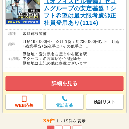
【オフィスビル警備】セコ
ムグループの安定基盤！シ
フト希望は最大限考慮◎正
社員登用あり(1114)
職種
常駐施設警備
月給198,000円～ ☆月収例：約230,000円以上 └月給
給料
+残業手当+深夜手当+その他手当 ...
勤務地：愛知県名古屋市中村区名駅
勤務地
アクセス：名古屋駅から徒歩5分
勤務地は上記の他に多数ございます！
詳細を見る
検討リスト
WEB応募
電話応募
35件
1～15件を表示