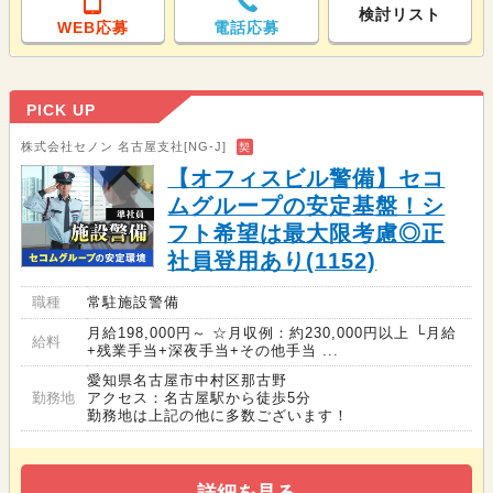
検討リスト
WEB応募
電話応募
PICK UP
株式会社セノン 名古屋支社[NG-J]
契
【オフィスビル警備】セコ
ムグループの安定基盤！シ
フト希望は最大限考慮◎正
社員登用あり(1152)
職種
常駐施設警備
月給198,000円～ ☆月収例：約230,000円以上 └月給
給料
+残業手当+深夜手当+その他手当 ...
愛知県名古屋市中村区那古野
勤務地
アクセス：名古屋駅から徒歩5分
勤務地は上記の他に多数ございます！