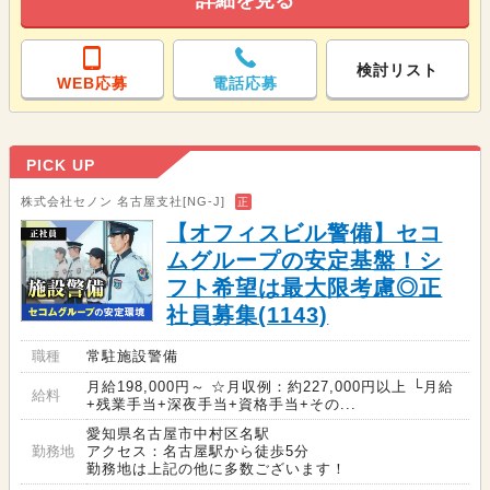
詳細を見る
検討リスト
WEB応募
電話応募
PICK UP
株式会社セノン 名古屋支社[NG-J]
正
【オフィスビル警備】セコ
ムグループの安定基盤！シ
フト希望は最大限考慮◎正
社員募集(1143)
職種
常駐施設警備
月給198,000円～ ☆月収例：約227,000円以上 └月給
給料
+残業手当+深夜手当+資格手当+その...
愛知県名古屋市中村区名駅
勤務地
アクセス：名古屋駅から徒歩5分
勤務地は上記の他に多数ございます！