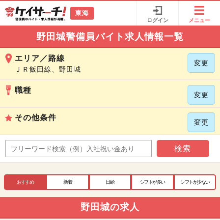
東海
ログイン
メニュー
野田城警備員バイト求人情報一覧
エリア／路線
変更
ＪＲ飯田線、野田城
職種
変更
その他条件
変更
検索
おすすめ
新着
日給
シフトが多い
シフトが少ない
野田城の求人