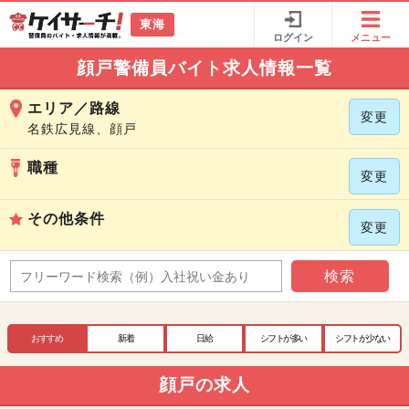
東海
ログイン
メニュー
顔戸警備員バイト求人情報一覧
エリア／路線
変更
名鉄広見線、顔戸
職種
変更
その他条件
変更
検索
おすすめ
新着
日給
シフトが多い
シフトが少ない
顔戸の求人