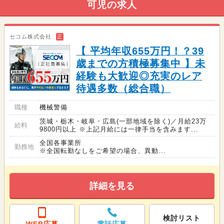
可児の求人
セコム株式会社
正
【 平均年収655万円！？39
歳までの方積極募集中 】未
経験も大歓迎◎充実のレア
待遇多数（総合職）
職種
機械警備
茨城・栃木・岐阜・広島(一部地域を除く)／月給23万
給料
9800円以上 ※上記月給には一律手当を含みます...
全国各事業所
勤務地
※全国転勤なしをご希望の場合、異動...
詳細を見る
検討リスト