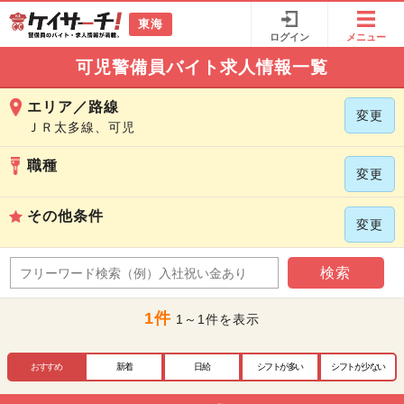
東海
ログイン
メニュー
可児警備員バイト求人情報一覧
エリア／路線
変更
ＪＲ太多線、可児
職種
変更
その他条件
変更
検索
1件
1～1件を表示
おすすめ
新着
日給
シフトが多い
シフトが少ない