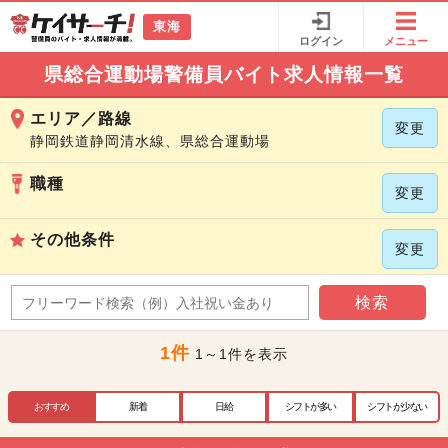
東海
ログイン
メニュー
県総合運動場警備員バイト求人情報一覧
エリア／路線
変更
静岡鉄道静岡清水線、県総合運動場
職種
変更
その他条件
変更
検索
1件
1～1件を表示
おすすめ
新着
日給
シフトが多い
シフトが少ない