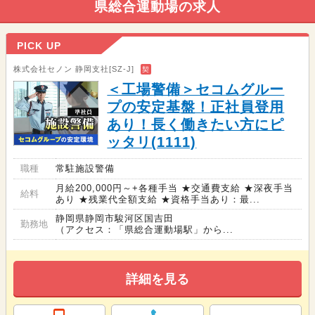
県総合運動場の求人
PICK UP
株式会社セノン 静岡支社[SZ-J]
契
＜工場警備＞セコムグルー
プの安定基盤！正社員登用
あり！長く働きたい方にピ
ッタリ(1111)
職種
常駐施設警備
月給200,000円～+各種手当 ★交通費支給 ★深夜手当
給料
あり ★残業代全額支給 ★資格手当あり：最...
静岡県静岡市駿河区国吉田
勤務地
（アクセス：「県総合運動場駅」から...
詳細を見る