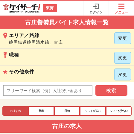
東海
ログイン
メニュー
古庄警備員バイト求人情報一覧
エリア／路線
変更
静岡鉄道静岡清水線、古庄
職種
変更
その他条件
変更
検索
おすすめ
新着
日給
シフトが多い
シフトが少ない
古庄の求人