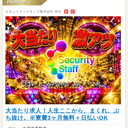
PREMIUM ＋
セキュリティスタッフ株式会社 本社
契
正
大当たり求人！人生ここから、まくれ。ぶ
ち抜け。※寮費3ヶ月無料＋日払いOK