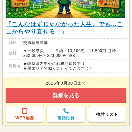
「こんなはずじゃなかった人生。でも…こ
こからやり直せる。」
職種
交通誘導警備
▼一般隊員 日給：10,100円～11,500円 月給：
給料
262,000円～283,000円 ※別...
★岐阜県内中心に勤務地多数アリ！
勤務地
希望エリアで働くことができますよ♪
2026年8月30日まで
詳細を見る
検討リスト
WEB応募
電話応募