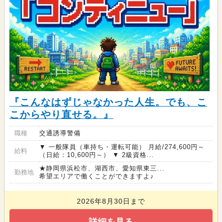
『こんなはずじゃなかった人生。でも、こ
こからやり直せる。』
職種
交通誘導警備
▼ 一般隊員（車持ち・運転可能） 月給/274,600円～
給料
（日給：10,600円～） ▼ 2級資格...
★静岡県浜松市、湖西市、愛知県東三...
勤務地
希望エリアで働くことができますよ♪
2026年8月30日まで
詳細を見る