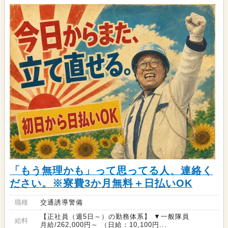
「もう無理かも」って思ってる人、連絡く
ださい。※寮費3か月無料＋日払いOK
職種
交通誘導警備
【正社員（週5日～）の勤務体系】 ▼一般隊員
給料
月給/262,000円～ （日給：10,100円...