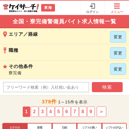
東海
ログイン
メニュー
全国・寮完備警備員バイト求人情報一覧
エリア／路線
変更
職種
変更
その他条件
変更
寮完備
検索
378件
1～15件を表示
1
2
3
4
5
6
7
8
9
＞
おすすめ
新着
日給
シフトが多い
シフトが少ない