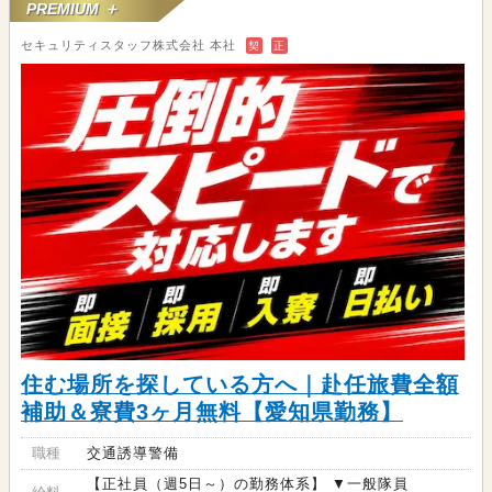
PREMIUM ＋
セキュリティスタッフ株式会社 本社
契
正
住む場所を探している方へ｜赴任旅費全額
補助＆寮費3ヶ月無料【愛知県勤務】
職種
交通誘導警備
【正社員（週5日～）の勤務体系】 ▼一般隊員