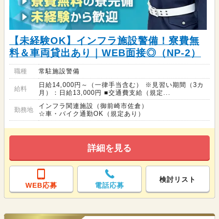
【未経験OK】インフラ施設警備！寮費無
料＆車両貸出あり｜WEB面接◎（NP-2）
職種
常駐施設警備
日給14,000円～（一律手当含む） ※見習い期間（3カ
給料
月）：日給13,000円 ■交通費支給（規定...
インフラ関連施設（御前崎市佐倉）
勤務地
☆車・バイク通勤OK（規定あり）
詳細を見る
検討リスト
WEB応募
電話応募