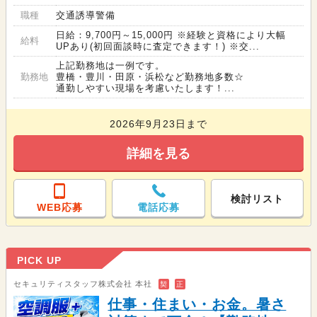
職種
交通誘導警備
日給：9,700円～15,000円 ※経験と資格により大幅
給料
UPあり(初回面談時に査定できます！) ※交...
上記勤務地は一例です。
勤務地
豊橋・豊川・田原・浜松など勤務地多数☆
通勤しやすい現場を考慮いたします！...
2026年9月23日まで
詳細を見る
検討リスト
WEB応募
電話応募
PICK UP
セキュリティスタッフ株式会社 本社
契
正
仕事・住まい・お金。暑さ