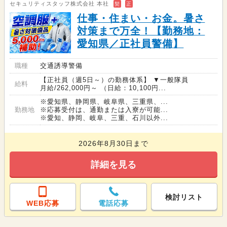
セキュリティスタッフ株式会社 本社
契
正
仕事・住まい・お金。暑さ
対策まで万全！【勤務地：
愛知県／正社員警備】
職種
交通誘導警備
【正社員（週5日～）の勤務体系】 ▼一般隊員
給料
月給/262,000円～ （日給：10,100円...
※愛知県、静岡県、岐阜県、三重県、...
勤務地
※応募受付は、通勤または入寮が可能...
※愛知、静岡、岐阜、三重、石川以外...
2026年8月30日まで
詳細を見る
検討リスト
WEB応募
電話応募