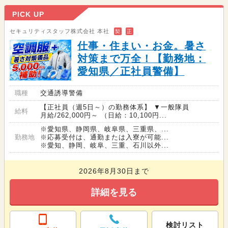
PICK UP
セキュリティスタッフ株式会社 本社
契
正
仕事・住まい・お金。暑さ
対策まで万全！【勤務地：
愛知県／正社員警備】
職種
交通誘導警備
【正社員（週5日～）の勤務体系】 ▼一般隊員
給料
月給/262,000円～ （日給：10,100円...
※愛知県、静岡県、岐阜県、三重県、...
勤務地
※応募受付は、通勤または入寮が可能...
※愛知、静岡、岐阜、三重、石川以外...
2026年8月30日まで
詳細を見る
検討リスト