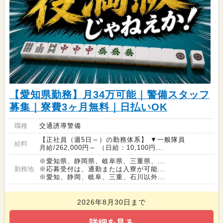
【愛知県勤務】月34万可能｜警備スタッフ
募集｜寮費3ヶ月無料｜日払いOK
職種
交通誘導警備
【正社員（週5日～）の勤務体系】 ▼一般隊員
給料
月給/262,000円～ （日給：10,100円...
※愛知県、静岡県、岐阜県、三重県、...
勤務地
※応募受付は、通勤または入寮が可能...
※愛知、静岡、岐阜、三重、石川以外...
2026年8月30日まで