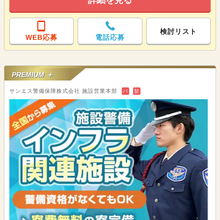
検討リスト
WEB応募
電話応募
PREMIUM ＋
サンエス警備保障株式会社 施設営業本部
バ
契