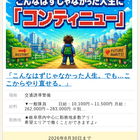
「こんなはずじゃなかった人生。でも…こ
こからやり直せる。」
職種
交通誘導警備
▼一般隊員 日給：10,100円～11,500円 月給：
給料
262,000円～283,000円 ※別...
★岐阜県内中心に勤務地多数アリ！
勤務地
希望エリアで働くことができますよ♪
2026年8月30日まで