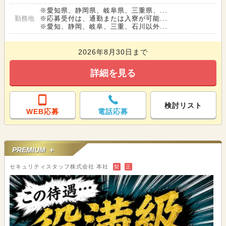
※愛知県、静岡県、岐阜県、三重県、...
勤務地
※応募受付は、通勤または入寮が可能...
※愛知、静岡、岐阜、三重、石川以外...
2026年8月30日まで
詳細を見る
検討リスト
WEB応募
電話応募
PREMIUM ＋
セキュリティスタッフ株式会社 本社
契
正