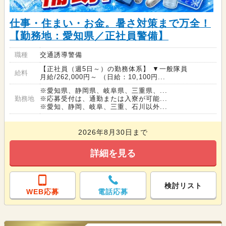
仕事・住まい・お金。暑さ対策まで万全！
【勤務地：愛知県／正社員警備】
職種
交通誘導警備
【正社員（週5日～）の勤務体系】 ▼一般隊員
給料
月給/262,000円～ （日給：10,100円...
※愛知県、静岡県、岐阜県、三重県、...
勤務地
※応募受付は、通勤または入寮が可能...
※愛知、静岡、岐阜、三重、石川以外...
2026年8月30日まで
詳細を見る
検討リスト
WEB応募
電話応募