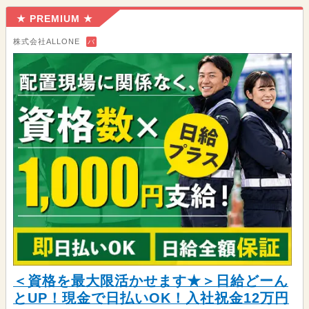
★ PREMIUM ★
株式会社ALLONE
バ
＜資格を最大限活かせます★＞日給どーん
とUP！現金で日払いOK！入社祝金12万円