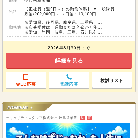
職種
交通誘導警備
【正社員（週5日～）の勤務体系】 ▼一般隊員
給料
月給/262,000円～ （日給：10,100円...
※愛知県、静岡県、岐阜県、三重県、...
勤務地
※応募受付は、通勤または入寮が可能...
※愛知、静岡、岐阜、三重、石川以外...
2026年8月30日まで
詳細を見る
検討リスト
WEB応募
電話応募
PREMIUM ＋
セキュリティスタッフ株式会社 岐阜営業所
契
正