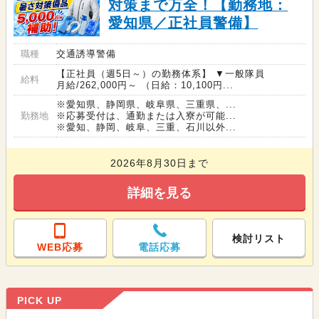
対策まで万全！【勤務地：
愛知県／正社員警備】
職種
交通誘導警備
【正社員（週5日～）の勤務体系】 ▼一般隊員
給料
月給/262,000円～ （日給：10,100円...
※愛知県、静岡県、岐阜県、三重県、...
勤務地
※応募受付は、通勤または入寮が可能...
※愛知、静岡、岐阜、三重、石川以外...
2026年8月30日まで
詳細を見る
検討リスト
WEB応募
電話応募
PICK UP