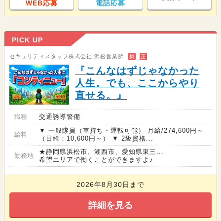
WEB応募
電話応募
PICK UP
セキュリティスタッフ株式会社 浜松営業所
契
正
『こんなはずじゃなかった
人生。でも、ここからやり
直せる。』
職種
交通誘導警備
▼ 一般隊員（車持ち・運転可能） 月給/274,600円～
給料
（日給：10,600円～） ▼ 2級資格...
★静岡県浜松市、湖西市、愛知県東三...
勤務地
希望エリアで働くことができますよ♪
2026年8月30日まで
詳細を見る