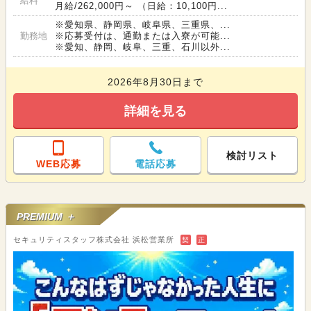
給料
月給/262,000円～ （日給：10,100円...
※愛知県、静岡県、岐阜県、三重県、...
勤務地
※応募受付は、通勤または入寮が可能...
※愛知、静岡、岐阜、三重、石川以外...
2026年8月30日まで
詳細を見る
検討リスト
WEB応募
電話応募
PREMIUM ＋
セキュリティスタッフ株式会社 浜松営業所
契
正