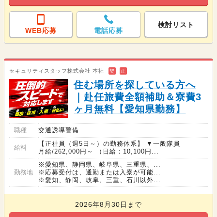
検討リスト
WEB応募
電話応募
セキュリティスタッフ株式会社 本社
契
正
住む場所を探している方へ
｜赴任旅費全額補助＆寮費3
ヶ月無料【愛知県勤務】
職種
交通誘導警備
【正社員（週5日～）の勤務体系】 ▼一般隊員
給料
月給/262,000円～ （日給：10,100円...
※愛知県、静岡県、岐阜県、三重県、...
勤務地
※応募受付は、通勤または入寮が可能...
※愛知、静岡、岐阜、三重、石川以外...
2026年8月30日まで