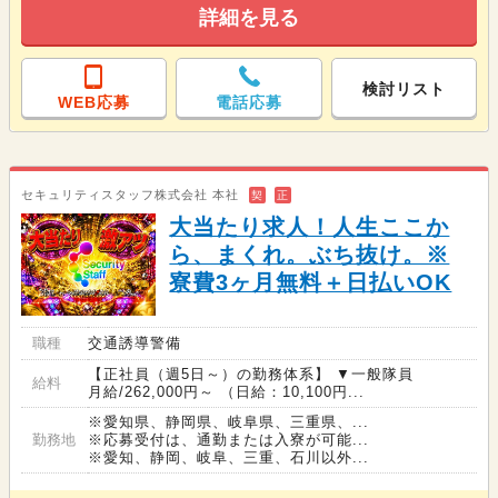
詳細を見る
検討リスト
WEB応募
電話応募
セキュリティスタッフ株式会社 本社
契
正
大当たり求人！人生ここか
ら、まくれ。ぶち抜け。※
寮費3ヶ月無料＋日払いOK
職種
交通誘導警備
【正社員（週5日～）の勤務体系】 ▼一般隊員
給料
月給/262,000円～ （日給：10,100円...
※愛知県、静岡県、岐阜県、三重県、...
勤務地
※応募受付は、通勤または入寮が可能...
※愛知、静岡、岐阜、三重、石川以外...