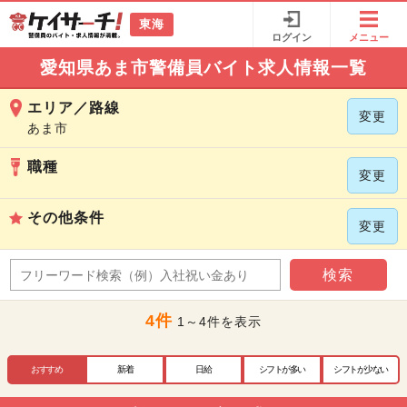
東海
ログイン
メニュー
愛知県あま市警備員バイト求人情報一覧
エリア／路線
変更
あま市
職種
変更
その他条件
変更
検索
4件
1～4件を表示
おすすめ
新着
日給
シフトが多い
シフトが少ない