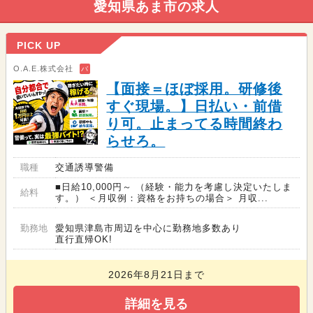
愛知県あま市の求人
PICK UP
O.A.E.株式会社
バ
【面接＝ほぼ採用。研修後
すぐ現場。】日払い・前借
り可。止まってる時間終わ
らせろ。
職種
交通誘導警備
■日給10,000円～ （経験・能力を考慮し決定いたしま
給料
す。） ＜月収例：資格をお持ちの場合＞ 月収...
勤務地
愛知県津島市周辺を中心に勤務地多数あり
直行直帰OK!
2026年8月21日まで
詳細を見る