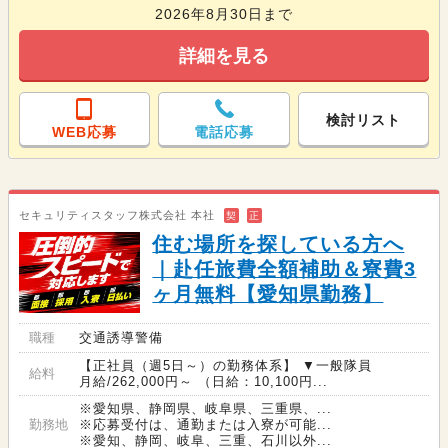
2026年8月30日まで
詳細を見る
検討リスト
WEB応募
電話応募
セキュリティスタッフ株式会社 本社
契
正
住む場所を探している方へ
｜赴任旅費全額補助＆寮費3
ヶ月無料【愛知県勤務】
職種
交通誘導警備
【正社員（週5日～）の勤務体系】 ▼一般隊員
給料
月給/262,000円～ （日給：10,100円...
※愛知県、静岡県、岐阜県、三重県、...
勤務地
※応募受付は、通勤または入寮が可能...
※愛知、静岡、岐阜、三重、石川以外...