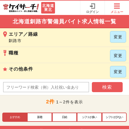
北海道
東北
ログイン
メニュー
北海道釧路市警備員バイト求人情報一覧
エリア／路線
変更
釧路市
職種
変更
その他条件
変更
検索
2件
1～2件を表示
おすすめ
新着
日給
シフトが多い
シフトが少ない