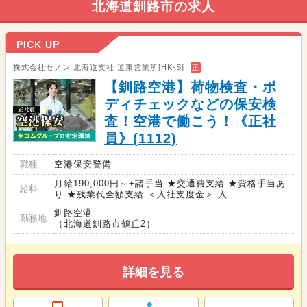
北海道釧路市の求人
PICK UP
株式会社セノン 北海道支社 道東営業所[HK-S]
正
【釧路空港】荷物検査・ボ
ディチェックなどの保安検
査！空港で働こう！《正社
員》(1112)
職種
空港保安警備
月給190,000円～+諸手当 ★交通費支給 ★資格手当あ
給料
り ★残業代全額支給 ＜入社支度金＞ 入...
釧路空港
勤務地
（北海道釧路市鶴丘2）
詳細を見る