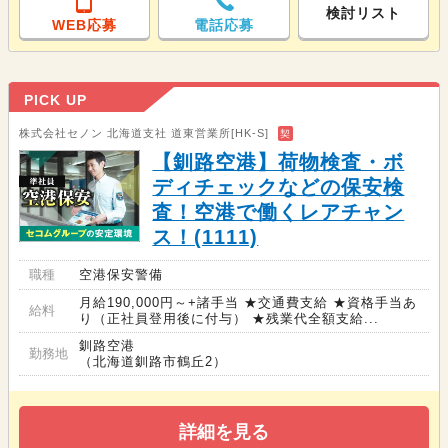
検討リスト
WEB応募
電話応募
PICK UP
株式会社セノン 北海道支社 道東営業所[HK-S]
契
【釧路空港】荷物検査・ボ
ディチェックなどの保安検
査！空港で働くレアチャン
ス！(1111)
職種
空港保安警備
月給190,000円～+諸手当 ★交通費支給 ★資格手当あ
給料
り（正社員登用後に付与） ★残業代全額支給...
釧路空港
勤務地
（北海道釧路市鶴丘2）
詳細を見る