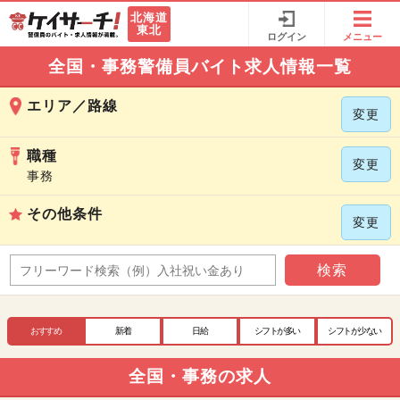
北海道
東北
ログイン
メニュー
全国・事務警備員バイト求人情報一覧
エリア／路線
変更
職種
変更
事務
その他条件
変更
検索
おすすめ
新着
日給
シフトが多い
シフトが少ない
全国・事務の求人