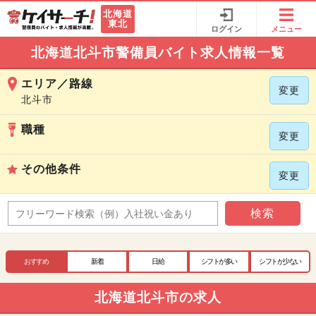
北海道
東北
ログイン
メニュー
北海道北斗市警備員バイト求人情報一覧
エリア／路線
変更
北斗市
職種
変更
その他条件
変更
検索
おすすめ
新着
日給
シフトが多い
シフトが少ない
北海道北斗市の求人