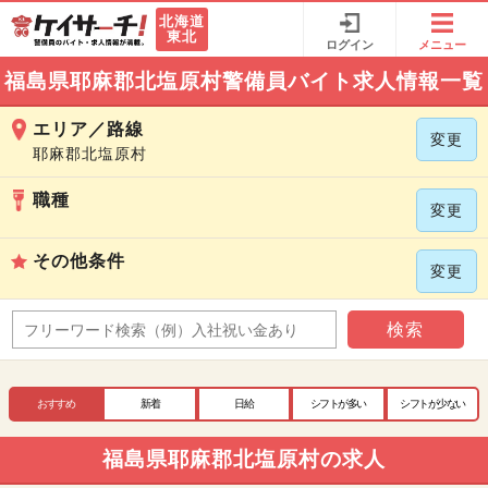
北海道
東北
ログイン
メニュー
福島県耶麻郡北塩原村警備員バイト求人情報一覧
エリア／路線
変更
耶麻郡北塩原村
職種
変更
その他条件
変更
検索
おすすめ
新着
日給
シフトが多い
シフトが少ない
福島県耶麻郡北塩原村の求人