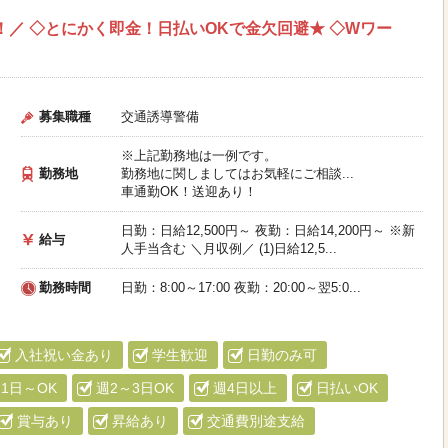
！／ ◇とにかく即金！日払いOKで金欠回避★ ◇Wワー
募集職種
交通誘導警備
※上記勤務地は一例です。
勤務地
勤務地に関しましてはお気軽にご相談...
車通勤OK！送迎あり！
日勤：日給12,500円～ 夜勤：日給14,200円～ ※新
給与
人手当含む ＼月収例／ (1)日給12,5...
勤務時間
日勤：8:00～17:00 夜勤：20:00～翌5:0...
入社祝い金あり
学生歓迎
日勤のみ可
1日～OK
週2～3日OK
週4日以上
日払いOK
賞与あり
昇給あり
交通費別途支給