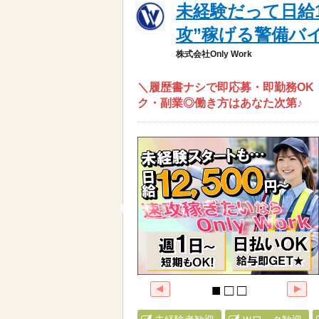
未経験だって日給1
攻”稼げる警備バ
株式会社Only Work
＼履歴書ナシで即応募・即勤務OK
ク・副業◎働き方はあなた次第♪