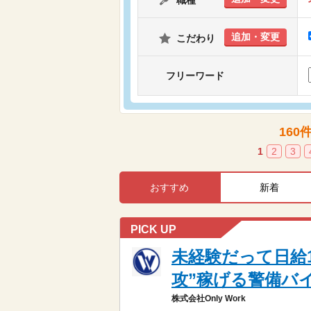
職種
追加・変更
こだわり
フリーワード
160
1
2
3
おすすめ
新着
PICK UP
未経験だって日給1
攻”稼げる警備バ
株式会社Only Work