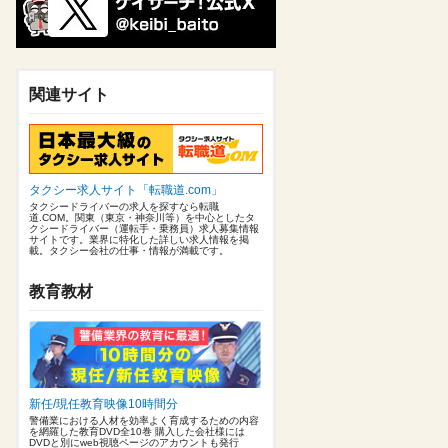
関連サイト
タクシー求人サイト「転職道.com」
タクシードライバーの求人を探すなら転職
道.COM。関東（東京・神奈川等）を中心としたタ
クシードライバー（運転手・乗務員）求人募集情報
サイトです。業界に特化した詳しい求人情報を掲
載。タクシー会社の仕事・情報が満載です。
教育教材
新任/現任教育映像10時間分
警備業における人材を効率よく育成するための内容
を網羅した教育DVD全10巻 購入した会社様には
DVDと別にweb視聴ページのアカウントも発行