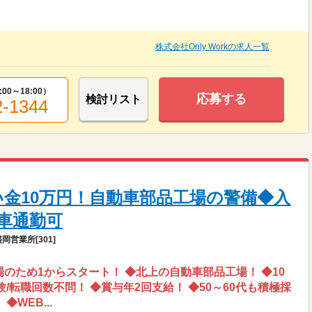
株式会社Only Workの求人一覧
:00～18:00
）
応募する
検討リスト
2-1344
い金10万円！自動車部品工場の警備◆入
車通勤可
営業所[301]
場のため1からスタート！ ◆北上の自動車部品工場！ ◆10
/転職回数不問！ ◆賞与年2回支給！ ◆50～60代も積極採
WEB...