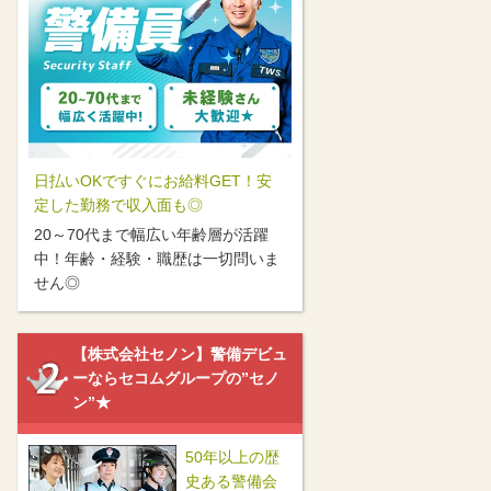
日払いOKですぐにお給料GET！安
定した勤務で収入面も◎
20～70代まで幅広い年齢層が活躍
中！年齢・経験・職歴は一切問いま
せん◎
【株式会社セノン】警備デビュ
ーならセコムグループの”セノ
ン”★
50年以上の歴
史ある警備会