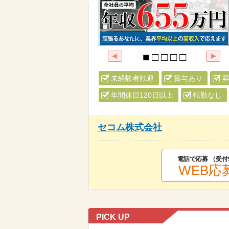
未経験者歓迎
賞与あり
年間休日120日以上
転勤なし
セコム株式会社
電話で応募 （受付
WEB応
PICK UP