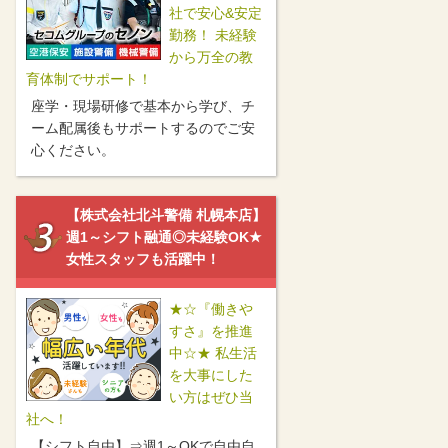
社で安心&安定
勤務！ 未経験
から万全の教
育体制でサポート！
座学・現場研修で基本から学び、チ
ーム配属後もサポートするのでご安
心ください。
【株式会社北斗警備 札幌本店】
週1～シフト融通◎未経験OK★
女性スタッフも活躍中！
★☆『働きや
すさ』を推進
中☆★ 私生活
を大事にした
い方はぜひ当
社へ！
【シフト自由】⇒週1～OKで自由自