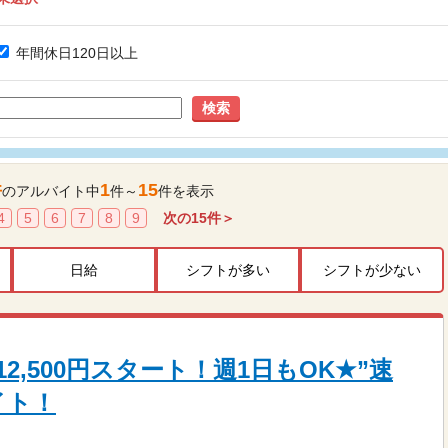
年間休日120日以上
検索
件
1
15
のアルバイト中
件～
件を表示
4
5
6
7
8
9
次の
15
件＞
日給
シフトが多い
シフトが少ない
2,500円スタート！週1日もOK★”速
イト！