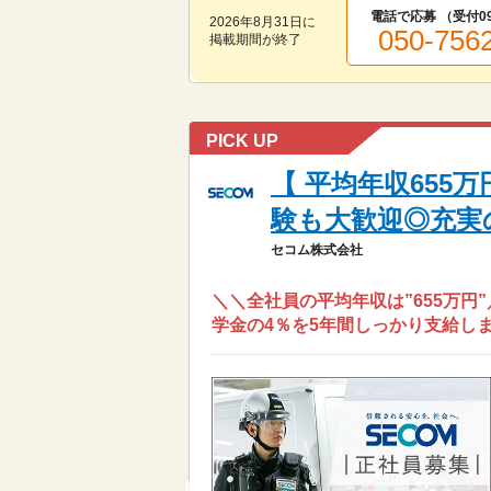
電話で応募 （受付
0
2026年8月31日
に
050-756
掲載期間が終了
PICK UP
【 平均年収655
験も大歓迎◎充実
セコム株式会社
＼＼全社員の平均年収は”655万円
学金の4％を5年間しっかり支給しま