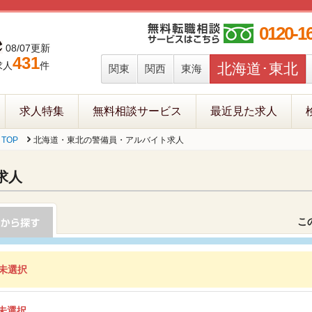
0120-1
08/07更新
431
求人
件
北海道･東北
関東
関西
東海
求人特集
無料相談サービス
最近見た求人
TOP
北海道・東北の警備員・アルバイト求人
求人
こ
未選択
未選択