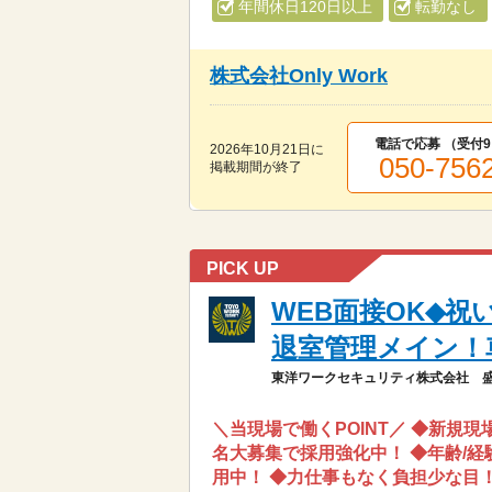
年間休日120日以上
転勤なし
株式会社Only Work
電話で応募 （受付
9
2026年10月21日
に
050-756
掲載期間が終了
PICK UP
WEB面接OK◆祝
退室管理メイン！
東洋ワークセキュリティ株式会社 盛岡
＼当現場で働くPOINT／ ◆新規現
名大募集で採用強化中！ ◆年齢/経験
用中！ ◆力仕事もなく負担少な目！ ◆