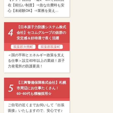
在【前払い制度】⇒急な出費時も安
心【未経験OK】⇒業務を覚え...
【日本原子力防護システム株式
会社】セコムグループの抜群の
安定感＆好待遇で長く活躍
双葉郡大熊町
双葉郡双葉町
＜国の平和とエネルギー政策を支え
る仕事＞設立40年以上の業績！原子
力発電所の防護要員！
【三興警備保障株式会社】札幌
市周辺にお仕事たくさん！
60~80代も積極採用☆
ご自宅の近くまでお伺いして『出張
面接』いたしますので、安心です♪