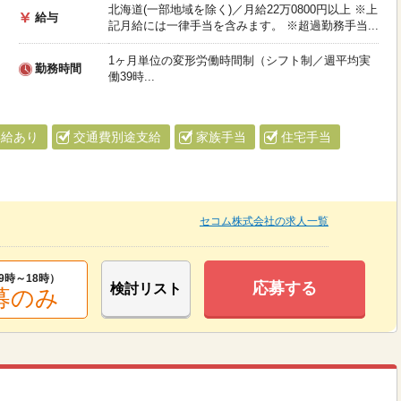
北海道(一部地域を除く)／月給22万0800円以上 ※上
給与
記月給には一律手当を含みます。 ※超過勤務手当...
1ヶ月単位の変形労働時間制（シフト制／週平均実
勤務時間
働39時...
昇給あり
交通費別途支給
家族手当
住宅手当
セコム株式会社の求人一覧
9時～18時
）
応募する
検討リスト
募のみ