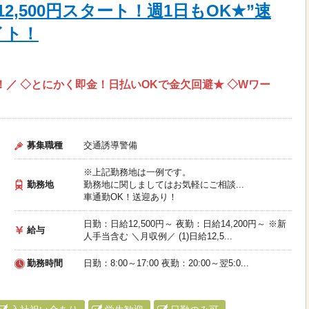
2,500円スタート！週1日もOK★”速
イト！
！／ ◇とにかく即金！日払いOKで金欠回避★ ◇Wワー
募集職種
交通誘導警備
※上記勤務地は一例です。
勤務地
勤務地に関しましてはお気軽にご相談...
車通勤OK！送迎あり！
日勤：日給12,500円～ 夜勤：日給14,200円～ ※新
給与
人手当含む ＼月収例／ (1)日給12,5...
勤務時間
日勤：8:00～17:00 夜勤：20:00～翌5:0...