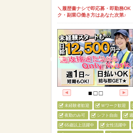
＼履歴書ナシで即応募・即勤務OK
ク・副業◎働き方はあなた次第♪
未経験者歓迎
Ｗワーク歓迎
夜勤のみ可
シフト自由
週
65歳以上活躍中
女性活躍中