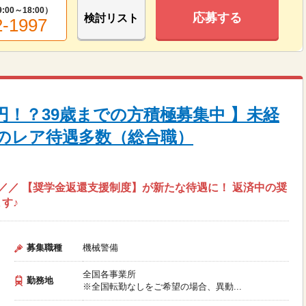
9:00～18:00
）
応募する
検討リスト
2-1997
万円！？39歳までの方積極募集中 】未経
のレア待遇多数（総合職）
”／／ 【奨学金返還支援制度】が新たな待遇に！ 返済中の奨
す♪
募集職種
機械警備
全国各事業所
勤務地
※全国転勤なしをご希望の場合、異動...