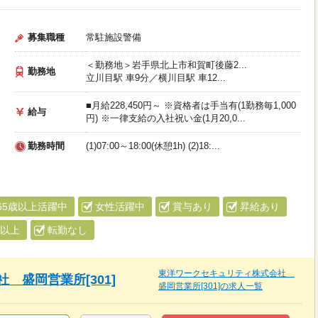
募集職種
常駐施設警備
＜勤務地＞岩手県北上市和賀町後藤2...
勤務地
立川目駅 車9分／横川目駅 車12...
■月給228,450円～ ※資格者は手当有(1勤務毎1,000
給与
円) ※一律支給の入社祝い金(1月20,0...
勤務時間
(1)07:00～18:00(休憩1h) (2)18:...
65歳以上活躍中
女性活躍中
賞与あり
昇給あり
日以上
転勤なし
東洋ワークセキュリティ株式会社
 盛岡営業所[301]
盛岡営業所[301]の求人一覧