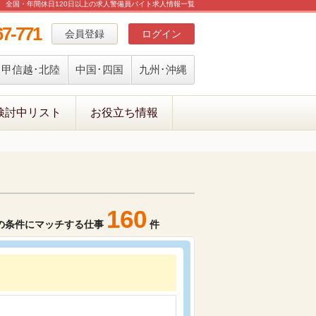
全国・年間休日120日以上の求人警備員バイト求人情報一覧
67-771
会員登録
ログイン
甲信越･北陸
中国･四国
九州･沖縄
検討中リスト
お役立ち情報
160
の条件にマッチする仕事
件