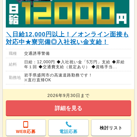
＼日給12,000円以上！／オンライン面接も
対応中★寮完備◎入社祝い金支給！
職種
交通誘導警備
日給：12,000円 ◆入社祝い金「5万円」支給 ◆昇給
給料
年１回 ◆交通費支給（規定あり） ◆資格手当...
岩手県盛岡市の高速道路勤務です！
勤務地
※直行直帰OK
2026年9月30日まで
詳細を見る
検討リスト
WEB応募
電話応募