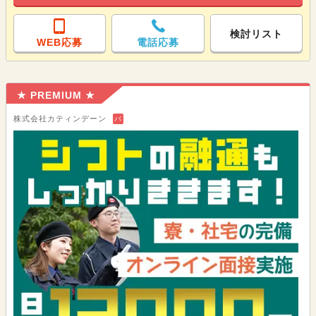
検討リスト
WEB応募
電話応募
★ PREMIUM ★
株式会社カティンデーン
バ