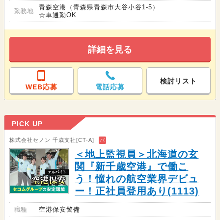
青森空港（青森県青森市大谷小谷1-5）
勤務地
☆車通勤OK
詳細を見る
検討リスト
WEB応募
電話応募
PICK UP
株式会社セノン 千歳支社[CT-A]
バ
＜地上監視員＞北海道の玄
関『新千歳空港』で働こ
う！憧れの航空業界デビュ
ー！正社員登用あり(1113)
職種
空港保安警備