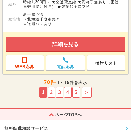
時給1,300円～ ★交通費支給 ★資格手当あり（正社
給料
員登用後に付与） ★残業代全額支給
新千歳空港
勤務地
（北海道千歳市美々）
※送迎バスあり
詳細を見る
検討リスト
WEB応募
電話応募
70件
1～15件を表示
1
2
3
4
5
＞
ページTOPへ
無料転職相談サービス