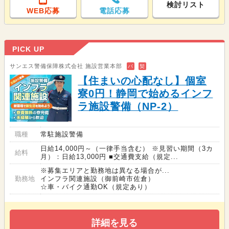
検討リスト
WEB応募
電話応募
PICK UP
サンエス警備保障株式会社 施設営業本部
バ
契
【住まいの心配なし】個室
寮0円！静岡で始めるインフ
ラ施設警備（NP-2）
職種
常駐施設警備
日給14,000円～（一律手当含む） ※見習い期間（3カ
給料
月）：日給13,000円 ■交通費支給（規定...
※募集エリアと勤務地は異なる場合が...
勤務地
インフラ関連施設（御前崎市佐倉）
☆車・バイク通勤OK（規定あり）
詳細を見る