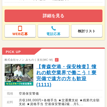
詳細を見る
検討リスト
WEB応募
電話応募
PICK UP
株式会社セノン みちのく支社[MC-M]
正
【青森空港・保安検査】憧
れの航空業界で働こう！寮
完備で遠方の方も歓迎
(1111)
職種
空港保安警備
月収188,000円+各種手当 ★交通費支給 ★残業代全額
給料
支給 ★資格手当 空港保安警備2級…月5,...