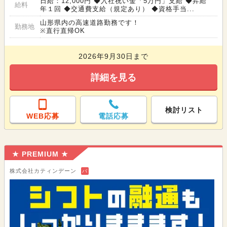
日給：12,000円 ◆入社祝い金「5万円」支給 ◆昇給
給料
年１回 ◆交通費支給（規定あり） ◆資格手当...
山形県内の高速道路勤務です！
勤務地
※直行直帰OK
2026年9月30日まで
詳細を見る
検討リスト
WEB応募
電話応募
★ PREMIUM ★
株式会社カティンデーン
バ