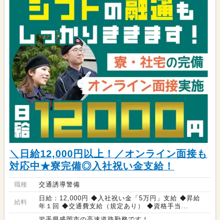
＼日給12,000円以上！／オンライン面接も
対応中★寮完備◎入社祝い金支給！
職種
交通誘導警備
日給：12,000円 ◆入社祝い金「5万円」支給 ◆昇給
給料
年１回 ◆交通費支給（規定あり） ◆資格手当...
岩手県盛岡市の高速道路勤務です！