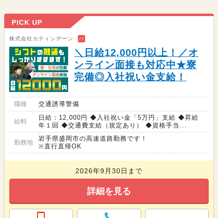
PICK UP
株式会社カティンデーン
バ
＼日給12,000円以上！／オ
ンライン面接も対応中★寮
完備◎入社祝い金支給！
職種
交通誘導警備
日給：12,000円 ◆入社祝い金「5万円」支給 ◆昇給
給料
年１回 ◆交通費支給（規定あり） ◆資格手当...
岩手県盛岡市の高速道路勤務です！
勤務地
※直行直帰OK
2026年9月30日まで
詳細を見る