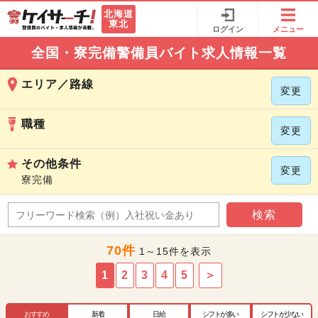
北海道
東北
ログイン
メニュー
全国・寮完備警備員バイト求人情報一覧
エリア／路線
変更
職種
変更
その他条件
変更
寮完備
検索
70件
1～15件を表示
1
2
3
4
5
＞
おすすめ
新着
日給
シフトが多い
シフトが少ない