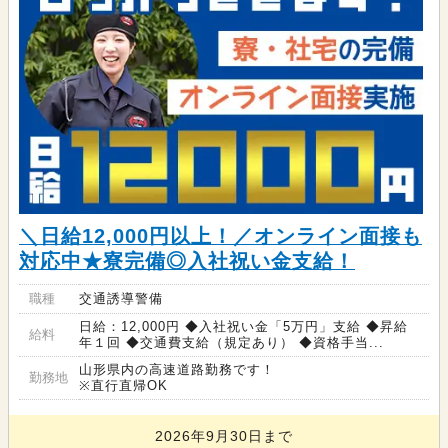
＼日給12,000円以上！／オンライン面接も
対応中★寮完備◎入社祝い金支給！
職種
交通誘導警備
日給：12,000円 ◆入社祝い金「5万円」支給 ◆昇給
給料
年１回 ◆交通費支給（規定あり） ◆資格手当...
山形県内の高速道路勤務です！
勤務地
※直行直帰OK
2026年9月30日まで