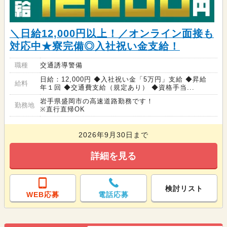
＼日給12,000円以上！／オンライン面接も
対応中★寮完備◎入社祝い金支給！
職種
交通誘導警備
日給：12,000円 ◆入社祝い金「5万円」支給 ◆昇給
給料
年１回 ◆交通費支給（規定あり） ◆資格手当...
岩手県盛岡市の高速道路勤務です！
勤務地
※直行直帰OK
2026年9月30日まで
詳細を見る
検討リスト
WEB応募
電話応募