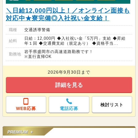
＼日給12,000円以上！／オンライン面接も
対応中★寮完備◎入社祝い金支給！
職種
交通誘導警備
日給：12,000円 ◆入社祝い金「5万円」支給 ◆昇給
給料
年１回 ◆交通費支給（規定あり） ◆資格手当...
岩手県盛岡市の高速道路勤務です！
勤務地
※直行直帰OK
2026年9月30日まで
詳細を見る
検討リスト
WEB応募
電話応募
PREMIUM ＋