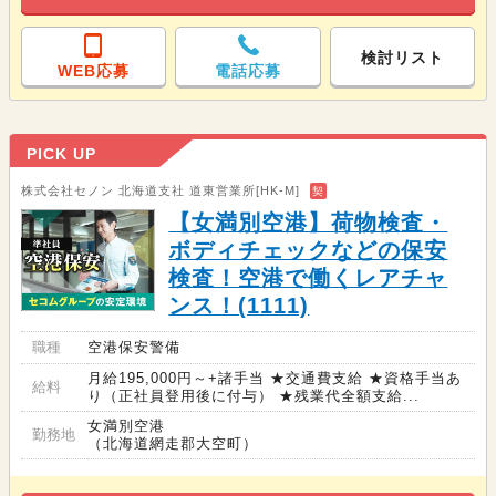
検討リスト
WEB応募
電話応募
PICK UP
株式会社セノン 北海道支社 道東営業所[HK-M]
契
【女満別空港】荷物検査・
ボディチェックなどの保安
検査！空港で働くレアチャ
ンス！(1111)
職種
空港保安警備
月給195,000円～+諸手当 ★交通費支給 ★資格手当あ
給料
り（正社員登用後に付与） ★残業代全額支給...
女満別空港
勤務地
（北海道網走郡大空町）