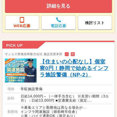
詳細を見る
検討リスト
WEB応募
電話応募
PICK UP
サンエス警備保障株式会社 施設営業本部
バ
契
【住まいの心配なし】個室
寮0円！静岡で始めるインフ
ラ施設警備（NP-2）
職種
常駐施設警備
日給14,000円～（一律手当含む） ※見習い期間（3カ
給料
月）：日給13,000円 ■交通費支給（規定...
※募集エリアと勤務地は異なる場合が...
勤務地
インフラ関連施設（御前崎市佐倉）
☆車・バイク通勤OK（規定あり）