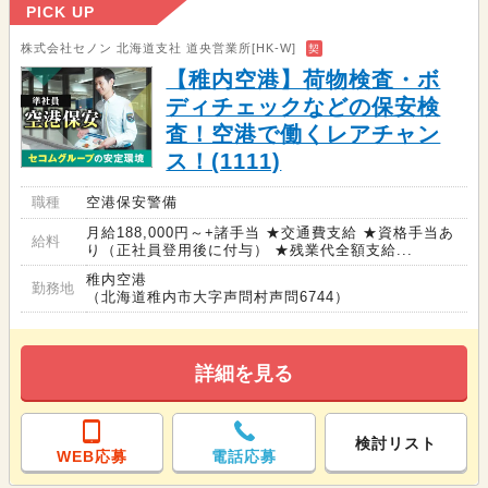
PICK UP
株式会社セノン 北海道支社 道央営業所[HK-W]
契
【稚内空港】荷物検査・ボ
ディチェックなどの保安検
査！空港で働くレアチャン
ス！(1111)
職種
空港保安警備
月給188,000円～+諸手当 ★交通費支給 ★資格手当あ
給料
り（正社員登用後に付与） ★残業代全額支給...
稚内空港
勤務地
（北海道稚内市大字声問村声問6744）
詳細を見る
検討リスト
WEB応募
電話応募