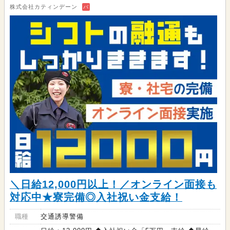
株式会社カティンデーン
バ
＼日給12,000円以上！／オンライン面接も
対応中★寮完備◎入社祝い金支給！
職種
交通誘導警備