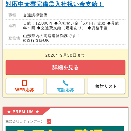
対応中★寮完備◎入社祝い金支給！
職種
交通誘導警備
日給：12,000円 ◆入社祝い金「5万円」支給 ◆昇給
給料
年１回 ◆交通費支給（規定あり） ◆資格手当...
山形県内の高速道路勤務です！
勤務地
※直行直帰OK
2026年9月30日まで
詳細を見る
検討リスト
WEB応募
電話応募
★ PREMIUM ★
株式会社カティンデーン
バ