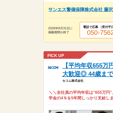
サンエス警備保障株式会社 藤
電話で応募 （受付
平日
2026年8月31日
に
050-756
掲載期間が終了
PICK UP
【平均年収655
大歓迎◎ 44歳ま
セコム株式会社
＼＼全社員の平均年収は”655万円
学金の4％を5年間しっかり支給しま