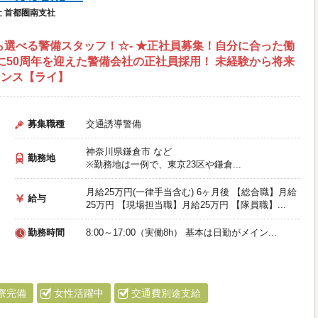
 首都圏南支社
ら選べる警備スタッフ！☆- ★正社員募集！自分に合った働
年に50周年を迎えた警備会社の正社員採用！ 未経験から将来
ャンス【ライ】
募集職種
交通誘導警備
神奈川県鎌倉市 など
勤務地
※勤務地は一例で、東京23区や鎌倉...
月給25万円(一律手当含む) 6ヶ月後 【総合職】月給
給与
25万円 【現場担当職】月給25万円 【隊員職】...
勤務時間
8:00～17:00（実働8h） 基本は日勤がメイン...
寮完備
女性活躍中
交通費別途支給