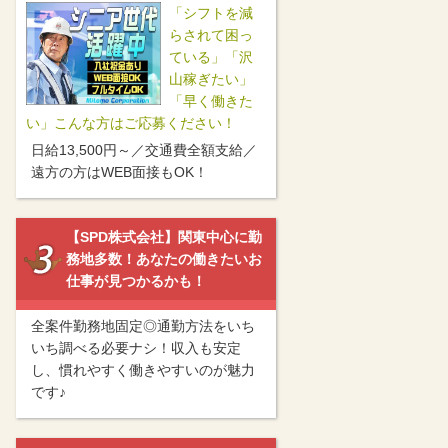
「シフトを減
らされて困っ
ている」「沢
山稼ぎたい」
「早く働きた
い」こんな方はご応募ください！
日給13,500円～／交通費全額支給／
遠方の方はWEB面接もOK！
【SPD株式会社】関東中心に勤
務地多数！あなたの働きたいお
仕事が見つかるかも！
全案件勤務地固定◎通勤方法をいち
いち調べる必要ナシ！収入も安定
し、慣れやすく働きやすいのが魅力
です♪