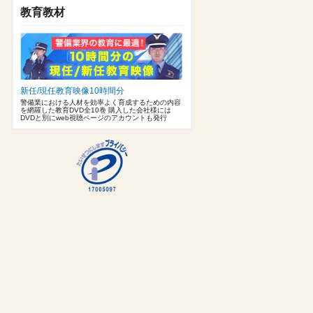
教育教材
新任/現任教育映像10時間分
警備業における人材を効率よく育成するための内容
を網羅した教育DVD全10巻 購入した会社様には
DVDと別にweb視聴ページのアカウントも発行