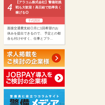
【アラコム株式会社】警備初挑
戦も大歓迎！高日給で効率良く
稼げる◎
千代田区
面接交通費支給◎月に1回希望のお
休みを提出できるので、 予定との都
合も付けやすく、仕事とプラ...