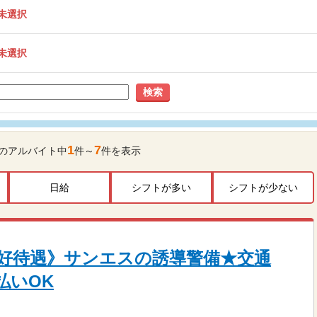
未選択
未選択
検索
1
7
のアルバイト中
件～
件を表示
日給
シフトが多い
シフトが少ない
好待遇》サンエスの誘導警備★交通
払いOK