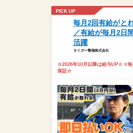
PICK UP
毎月2回有給がと
／有給が毎月2日
活躍
タイガー警備株式会社
☆2026年10月以降は給与UP☆ 
保証☆