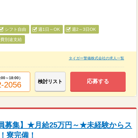
シフト自由
週1日～OK
週2～3日OK
通費別途支給
タイガー警備株式会社の求人一覧
:00～18:00
）
応募する
検討リスト
2-2056
員募集】★月給25万円～★未経験からス
！寮完備！