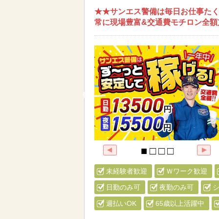
★★サンエス警備は毎日お仕事たく
常に現場豊富&交通費モチロン全額
未経験者歓迎
Ｗワーク歓迎
日勤のみ可
夜勤のみ可
週払いOK
65歳以上活躍中