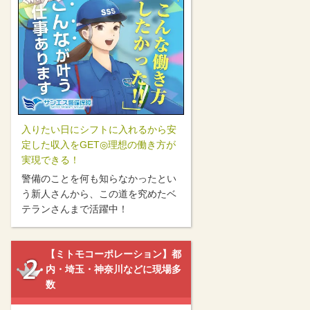
入りたい日にシフトに入れるから安
定した収入をGET◎理想の働き方が
実現できる！
警備のことを何も知らなかったとい
う新人さんから、この道を究めたベ
テランさんまで活躍中！
【ミトモコーポレーション】都
内・埼玉・神奈川などに現場多
数