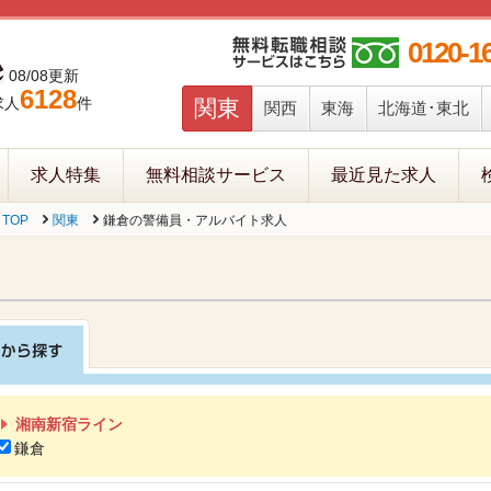
0120-1
08/08更新
6128
求人
件
関東
関西
東海
北海道･東北
求人特集
無料相談サービス
最近見た求人
TOP
関東
鎌倉の警備員・アルバイト求人
湘南新宿ライン
鎌倉