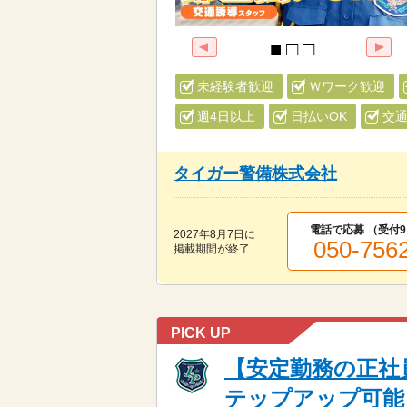
未経験者歓迎
Ｗワーク歓迎
週4日以上
日払いOK
交
タイガー警備株式会社
電話で応募 （受付
9
2027年8月7日
に
050-756
掲載期間が終了
PICK UP
【安定勤務の正社
テップアップ可能