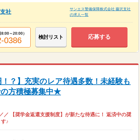
サンエス警備保障株式会社 藤沢支社
沢支社
の求人一覧
8:00～20:00
）
応募する
検討リスト
2-0386
万円！？】充実のレア待遇多数！未経験も
での方積極募集中★
”／／ 【奨学金返還支援制度】が新たな待遇に！ 返済中の奨
す♪