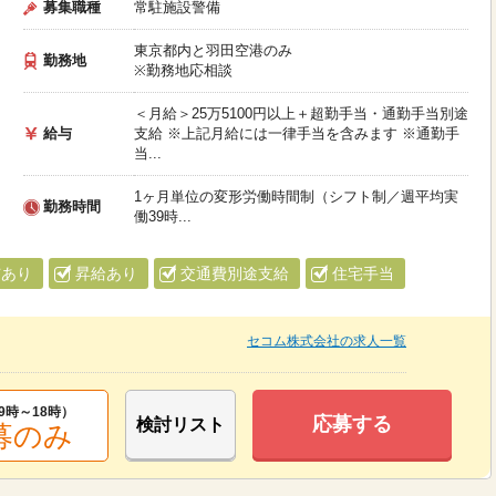
募集職種
常駐施設警備
東京都内と羽田空港のみ
勤務地
※勤務地応相談
＜月給＞25万5100円以上＋超勤手当・通勤手当別途
給与
支給 ※上記月給には一律手当を含みます ※通勤手
当...
1ヶ月単位の変形労働時間制（シフト制／週平均実
勤務時間
働39時...
与あり
昇給あり
交通費別途支給
住宅手当
セコム株式会社の求人一覧
9時～18時
）
応募する
検討リスト
募のみ