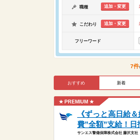
追加・変更
職種
追加・変更
こだわり
フリーワード
7
件
おすすめ
新着
★ PREMIUM ★
《ずっと高日給＆
費”全額”支給！日
サンエス警備保障株式会社 藤沢支社