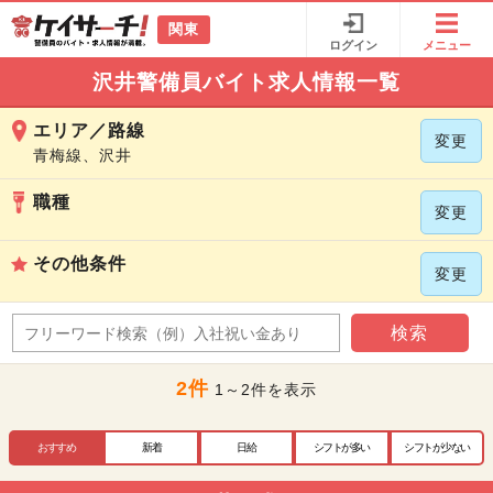
関東
ログイン
メニュー
沢井警備員バイト求人情報一覧
エリア／路線
変更
青梅線、沢井
職種
変更
その他条件
変更
検索
2件
1～2件を表示
おすすめ
新着
日給
シフトが多い
シフトが少ない