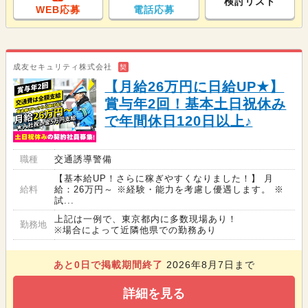
検討リスト
WEB応募
電話応募
成友セキュリティ株式会社
契
【月給26万円に日給UP★】
賞与年2回！基本土日祝休み
で年間休日120日以上♪
職種
交通誘導警備
【基本給UP！さらに稼ぎやすくなりました！】 月
給料
給：26万円～ ※経験・能力を考慮し優遇します。 ※
試...
上記は一例で、東京都内に多数現場あり！
勤務地
※場合によって近隣他県での勤務あり
あと
0
日で掲載期間終了
2026年8月7日まで
詳細を見る