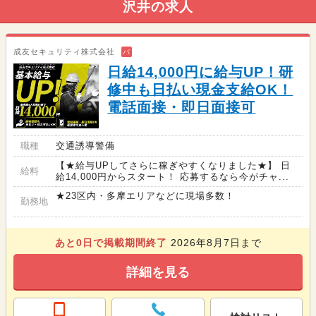
沢井の求人
成友セキュリティ株式会社
バ
日給14,000円に給与UP！研
修中も日払い現金支給OK！
電話面接・即日面接可
職種
交通誘導警備
【★給与UPしてさらに稼ぎやすくなりました★】 日
給料
給14,000円からスタート！ 応募するなら今がチャ...
★23区内・多摩エリアなどに現場多数！
勤務地
あと
0
日で掲載期間終了
2026年8月7日まで
詳細を見る